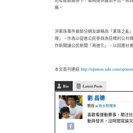
記者鬆散關係下，單純提供露出平台，把
展。
洪素珠事件被部分網友謔稱為「素珠之亂
理」。作為以促進公民參與為目標的公共
作新聞讓公民新聞「再進化」，以回應社
本文首刊連結
http://opinion.udn.com/opinio
Bio
Latest Posts
劉 昌德
教授
at
政大新聞系
喜歡看運動賽事，關注社
動與發呆，沒時間寫論文