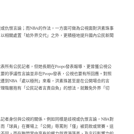
或仇恨言論；而NBA的作法，一方面可做為公視面對洪素珠事
了以相關處置「給外界交代」之外，更積極地提升國內公民新聞
表所有公民記者，但她長期在Peopo發表報導、更曾獲公視公
要的爭議性言論並非在Peopo發表，公視也要有所回應。對照
遭到NBA「處以極刑」來看，洪素珠甚至是在公開場合的言
管理階層抱有「公民記者言責自負」的想法，就難免外界「切
記者身份與公視的關係。例如同樣是歧視或仇恨言論，NBA對
，而「球員」在賽場上「公開」辱罵則「僅」被罰款或禁賽。這
份不同，而在聯盟當中享有的權力與資源落差、及言行影響力的