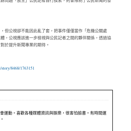
其餘問題「放生」公民記者自行摸索，則會限制了公民新聞的發
」，但公視卻不能因此亂了套，把事件僅僅當作「危機公關處
媒體，公視應該進一步檢視與公民記者之間的夥伴關係，透過協
會對於提升新聞專業的期待。
n/story/8468/1763151
會運動。喜歡各種媒體資訊與娛樂，很害怕臉書。有時間運
。