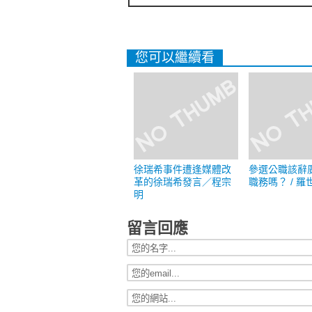
您可以繼續看
徐瑞希事件遭逢媒體改
參選公職該辭
革的徐瑞希發言／程宗
職務嗎？ / 羅
明
留言回應