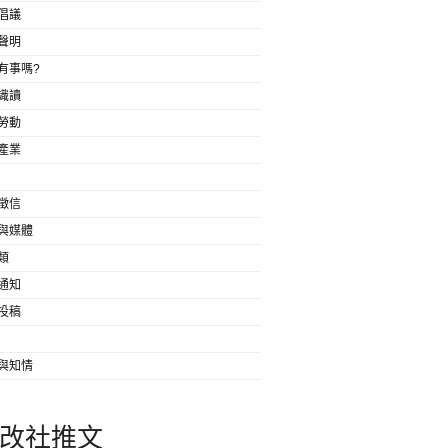
倡議
聲明
有事嗎?
識讀
勞動
產業
徵信
與媒體
類
通知
投稿
與知情
改社推文