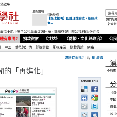
徵稿啟事
最新聲明
媒改聲明
【媒改聲明】回歸理性審查，拒絕政
熱門話題
�...
-
社會新
視董事還不能下場？公視董事改選困局，請讓媒體回歸公共利益/張春炎
體有事嗎?
捐款徵信
《共誌》
《傳播、文化與政治》
公民
別
中國
隱私與知情
影視勞動
影視產業
媒體識讀
網路
媒體有事嗎?
| By
劉 昌德
漢
聞的「再進化」
不轉換
SHARE THIS
分
《傳
中國
傳播
公共