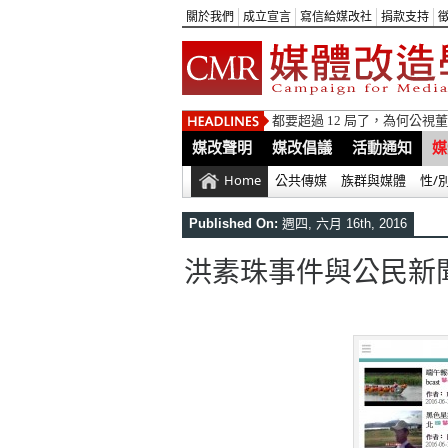
關於我們
成立宣言
寫信給媒改社
捐款支持
都要超過 12 局了，為何公
媒改聲明
媒改倡議
活動通知
媒
Home
公共傳媒
族群與媒體
性/
Published On:
週四, 六月 16th, 2016
洪素珠事件與公民新