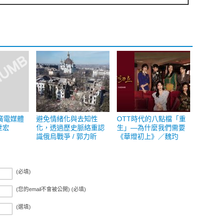
廣電媒體
避免情緒化與去知性
OTT時代的八點檔「重
世宏
化，透過歷史脈絡重認
生」—為什麼我們需要
識俄烏戰爭 / 郭力昕
《華燈初上》／魏玓
(必填)
(您的email不會被公開) (必填)
(選填)