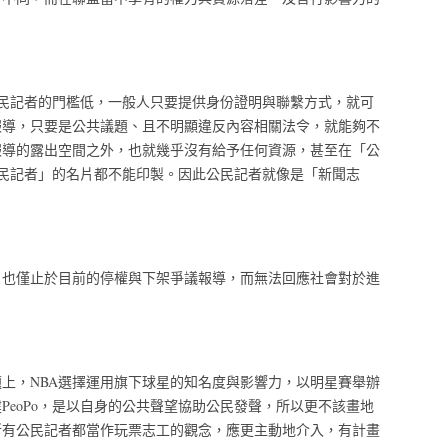
，公民記者的門檻低，一般人只要提供身份證明與聯繫方式，就可
報導，只要是公共議題、且不明顯違反內容相關法令，就能夠不
報導的露出空間之外，也就幾乎沒有給予任何資源，甚至在「公
o公民記者」的名片都不能印製。因此公民記者就像是「新聞志
、也僅止於目前的停權與下架爭議報導，而無法回應社會對於進
題上，NBA選擇運用旗下球星的知名度與影響力，以明星賽舉辦
PeoPo，是以自身的公共聲望協助公民發聲，所以更不該畫地
所有公民記者都當作玩票志工的觀念，應更主動地介入，有計畫