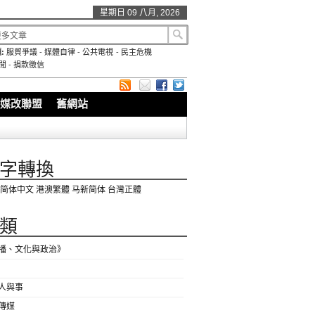
星期日 09 八月, 2026
:
服貿爭議
-
媒體自律
-
公共電視
-
民主危機
聞
-
捐款徵信
媒改聯盟
舊網站
字轉換
简体中文
港澳繁體
马新简体
台灣正體
類
播、文化與政治》
人與事
傳媒