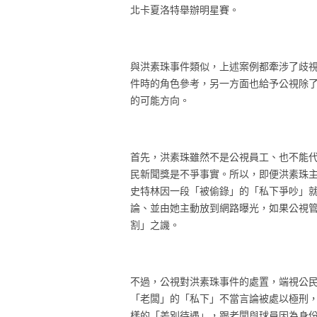
北卡夏洛特舉辦明星賽。
與洪素珠事件類似，上述案例都牽涉了歧視
件時的角色參考，另一方面也給予公視除
的可能方向。
首先，洪素珠雖然不是公視員工、也不能代
民新聞獎是不爭事實。所以，即便洪素珠主
史特林因一段「被偷錄」的「私下爭吵」就
論、並由她主動放到網路曝光，如果公視
割」之譏。
不過，公視對洪素珠事件的處置，端視公民
「老闆」的「私下」不當言論被處以極刑
樣的「差別待遇」，跟老闆與球員因為身