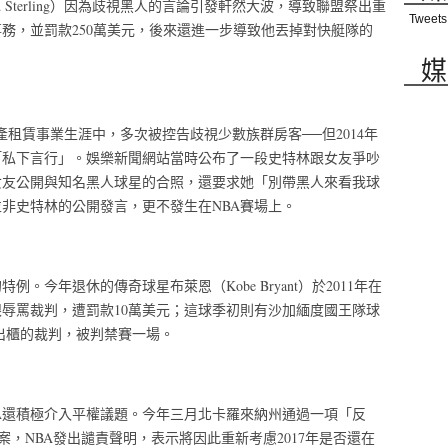
 Sterling）因為歧視黑人的言論引發軒然大波，導致聯盟祭出重
Tweets
事務，並罰款250萬美元，後來還進一步導致他丟掉對快艇隊的
媒
租賃事業生涯中，多次被控告歧視少數族群房客──但2014年
「私下言行」。娛樂新聞網站當時公布了一段史特林跟女友爭吵
女友公開與知名黑人球星的合照，還要求她「別帶黑人來看我球
非史特林的公開發言，更不發生在NBA賽場上。
。今年退休的傳奇球星布萊恩（Kobe Bryant）於2011年在
辱罵裁判，遭罰款10萬美元；這球季初則有沙加緬度國王隊球
公開出櫃的裁判，被判禁賽一場。
A還積極介入平權議題。今年三月北卡羅來納州通過一項「反
案，NBA發出譴責聲明，表示將因此重新考慮2017年是否還在