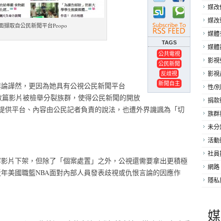
媒改
媒改
面擷取自公民新聞平台Peopo
媒體
TAGS
媒體
公共電視
影視
公民新聞
反歧視
影視
新聞自主
輿論譁然，更因為她具有公視公民新聞平台
性/別
表的數篇影片被檢舉分裂族群，使得公民新聞的開放
捐款
o僅提供平台、內容由公民記者負責的說法，也遭外界譏諷為「切
族群
未分
活動
社員
容影片下架，但除了「個案處置」之外，公視還需要拿出更積極
網路
年美國職籃NBA面對內部人員發表歧視或仇恨言論的因應作
隱私
媒