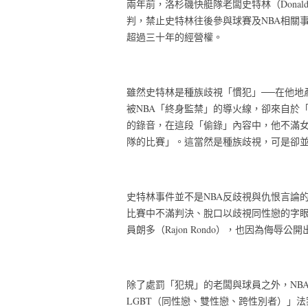
兩年前，洛杉磯快艇隊老闆史特林（Donald
判，禁止史特林往後參與球賽及NBA相關
超過三十年的經營權。
雖然史特林是種族歧視「慣犯」──在他地產
被NBA「終身監禁」的導火線，卻來自於
的錄音，在這段「偷錄」內容中，他不滿
隊的比賽」。這當然是種族歧視，可是卻並
史特林事件並不是NBA反歧視與仇恨言論的特例
比賽中不滿判決、脫口以歧視同性戀的字眼
員朗多（Rajon Rondo），也因為侮辱
除了處罰「犯規」的老闆與球員之外，NB
LGBT（同性戀、雙性戀、跨性別者）」法