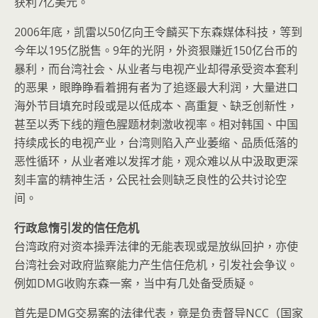
获利7亿美元。
2006年底，凯雷以50亿向王令麟买下东森媒体科技，等到
今年以195亿脱售。9年的光阴，外资狠赚近150亿台币的
暴利，而台湾社会、从业者与电视产业却得承受资本套利
的恶果，眼睁睁看着拥有者为了追逐最大利润，大量进口
海外节目填充时段或是以低成本、高重复、缺乏创新性，
甚至以秀下线的羶色腥题材刺激收视率。相对韩国、中国
持续成长的电视产业，台湾则陷入产业萎缩、品质低落的
恶性循环，从业者难以发挥才能，观众难以从中汲取更深
刻丰富的精神生活，公民社会则缺乏良性的公共讨论空
间。
行政怠惰引发的信任危机
台湾政府对资本操弄法律的无能表现或是放纵回护，亦使
台湾社会对政府监察能力产生信任危机，引发社会争议。
例如DMG收购东森一案，当中有几处备受质疑。
首先是DMG交易案的法律代表，竟是负责督导NCC（国家