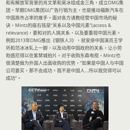
和有解放军背景的肖文革和吴冰组成金三角，成立DMG集
团。早期DMG集团以广告行销为主，也是推动福斯汽车在
中国高市占率的推手。面对各方请教经营中国市场的秘
诀，Mintz的座右铭是“关系以及中国元素”(access &
relevance)，要和对的人搞关系，以及要重视中国元素。
例如2013年DMG推出《钢铁人3》，就安排中国演员王学
圻和范冰冰轧上一脚，以及动用中国政府的关系，让小劳
勃道尼得以在紫禁城拍片。对于收购东森电视，Mintz也
很清楚做为外国人出面收购的优势，“如果是中国人与中国
公司要买，那不会成功。我不是中国人….所以我觉得可以
成功”。