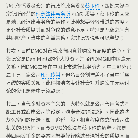
通讯传播委员会）的行政院政务委员
蔡玉玲
，跟她夫婿李
宗德所经营的
理慈法律事务所
。面对质疑，蔡玉玲的回应
是她已经退出事务所的运作。此种想要轻轻带过的态度，
更让社会质疑其面对争议的诚意不足。特别是配偶之间有
共同财产，当中的利益关系，实非此等说明可以释疑；
其次，目前DMG对台湾政府同意并购案有高度的信心。主
张此案是Dan Mintz的个人投资，并强调DMG和中国毫无
关系，因DMG去年在中国上市进行业务分割，中国部分已
属于另一家公司
印记传媒
。但名目分割掩盖不了当中千丝
万缕的实质关系，此种撇清态度让社会对并购案在无从讨
论的资讯黑暗中更添疑虑；
其三，当代金融资本主义的一大特色就是公司善用各式金
融工具或离岸公司等设定，游走合法非法之间。因此这些
灰色空间的厘清，如同追税一般，相当程度依靠行政司法
机关的积极性。而今DMG的说法与蔡玉玲的解释，都是一
种四两拨千金的姿态，想要轻轻略过台湾社会的质疑。而