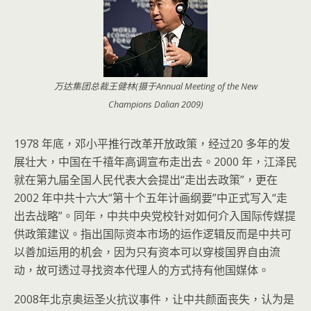
万达集团总裁王健林(摄于Annual Meeting of the New
Champions Dalian 2009)
1978 年底，邓小平推行改革开放政策，经过20 多年的发
展壮大，中国在千禧年高调宣布走出去。2000 年，江泽民
就在第九届全国人民代表大会提出“走出去政策”，更在
2002 年中共十六大“第十个五年计画纲要”中正式写入“走
出去战略”。同年，中共中央党校针对如何介入国际传媒提
供政策建议。指出国际资本市场的运作逻辑反而是中共可
以善加运用的机会，因为只有资本可以穿梭国界自由流
动，故可透过寻找资本代理人的方式持有他国媒体。
2008年北京奥运圣火抗议事件，让中共颜面丧失，认为是