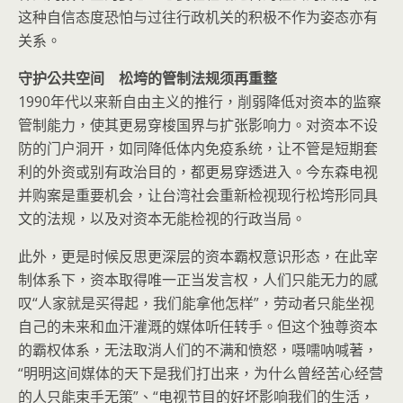
这种自信态度恐怕与过往行政机关的积极不作为姿态亦有
关系。
守护公共空间 松垮的管制法规须再重整
1990年代以来新自由主义的推行，削弱降低对资本的监察
管制能力，使其更易穿梭国界与扩张影响力。对资本不设
防的门户洞开，如同降低体内免疫系统，让不管是短期套
利的外资或别有政治目的，都更易穿透进入。今东森电视
并购案是重要机会，让台湾社会重新检视现行松垮形同具
文的法规，以及对资本无能检视的行政当局。
此外，更是时候反思更深层的资本霸权意识形态，在此宰
制体系下，资本取得唯一正当发言权，人们只能无力的感
叹“人家就是买得起，我们能拿他怎样”，劳动者只能坐视
自己的未来和血汗灌溉的媒体听任转手。但这个独尊资本
的霸权体系，无法取消人们的不满和愤怒，嗫嚅呐喊著，
“明明这间媒体的天下是我们打出来，为什么曾经苦心经营
的人只能束手无策”、“电视节目的好坏影响我们的生活，