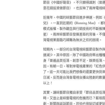
節目《中國好聲音》，不只顯得諷刺（曾
意花錢投資做節目），也反映了兩岸電視
近幾年，中國的綜藝節目進步神速，例如
兒》，一直到近期的《Running Man
模式版權、製作觀念與行銷技術的不斷推
星）。兩岸綜藝節目發展差距的背後，不
灣電視業面臨巧婦難為無米之炊的困境。
短期內，一部分的台灣電視綜藝節目製作
速減少。其中原因，除了中國政府祭出種
身「普遍品質低落、創意不足、娛樂低落
因。有朝一日，等對岸電視產業的「紅色
了。這一天可能比我們想像的還要更快到
日減，反而是台灣各電視台播出陸劇的數
以上！
其實，讓綜藝節目獨自承受「節目品質低
時，又豈止是綜藝電視的危機而已？藍祖
劇、新聞與談話節目，恐怕也很貼切或更