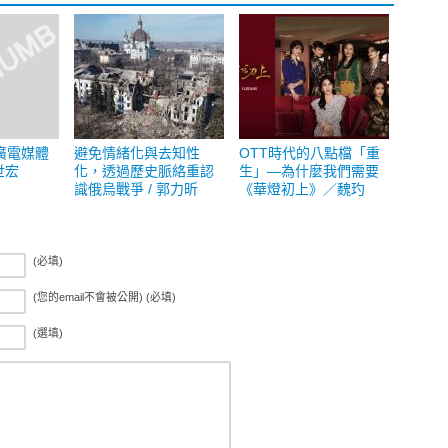
廣電媒體
避免情緒化與去知性
OTT時代的八點檔「重
世宏
化，透過歷史脈絡重認
生」—為什麼我們需要
識俄烏戰爭 / 郭力昕
《華燈初上》／魏玓
(必填)
(您的email不會被公開) (必填)
(選填)