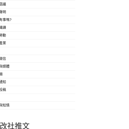
倡議
聲明
有事嗎?
識讀
勞動
產業
徵信
與媒體
類
通知
投稿
與知情
改社推文