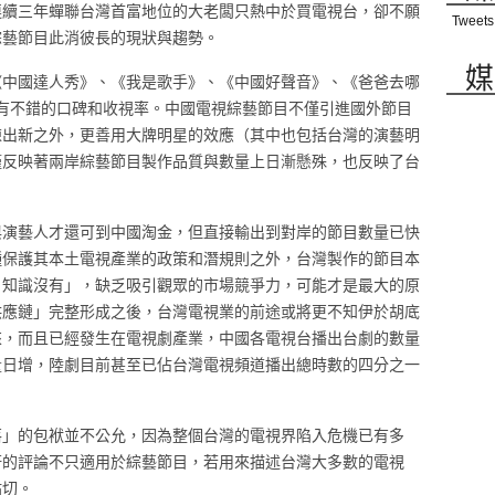
連續三年蟬聯台灣首富地位的大老闆只熱中於買電視台，卻不願
Tweets
綜藝節目此消彼長的現狀與趨勢。
媒
《中國達人秀》、《我是歌手》、《中國好聲音》、《爸爸去哪
》，都有不錯的口碑和收視率。中國電視綜藝節目不僅引進國外節目
陳出新之外，更善用大牌明星的效應（其中也包括台灣的演藝明
僅反映著兩岸綜藝節目製作品質與數量上日漸懸殊，也反映了台
與演藝人才還可到中國淘金，但直接輸出到對岸的節目數量已快
種保護其本土電視產業的政策和潛規則之外，台灣製作的節目本
、知識沒有」，缺乏吸引觀眾的市場競爭力，可能才是最大的原
供應鏈」完整形成之後，台灣電視業的前途或將更不知伊於胡底
來，而且已經發生在電視劇產業，中國各電視台播出台劇的數量
量日增，陸劇目前甚至已佔台灣電視頻道播出總時數的四分之一
落」的包袱並不公允，因為整個台灣的電視界陷入危機已有多
蔚的評論不只適用於綜藝節目，若用來描述台灣大多數的電視
貼切。