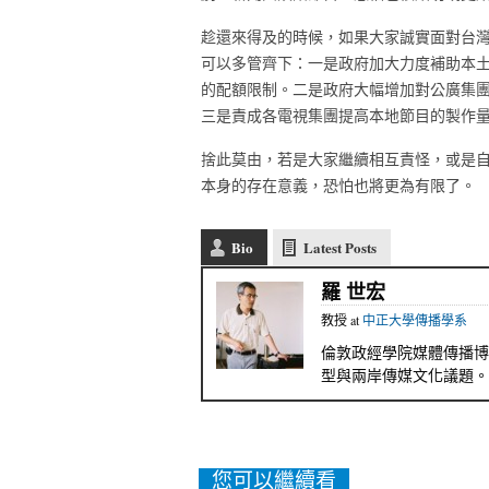
趁還來得及的時候，如果大家誠實面對台
可以多管齊下：一是政府加大力度補助本
的配額限制。二是政府大幅增加對公廣集
三是責成各電視集團提高本地節目的製作
捨此莫由，若是大家繼續相互責怪，或是
本身的存在意義，恐怕也將更為有限了。
Bio
Latest Posts
羅 世宏
教授
at
中正大學傳播學系
倫敦政經學院媒體傳播博
型與兩岸傳媒文化議題。
您可以繼續看