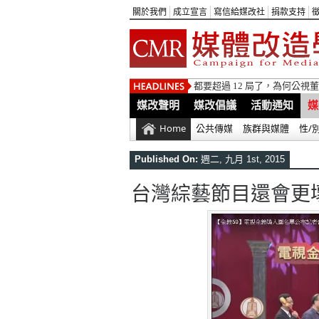
關於我們
成立宣言
寫信給媒改社
捐款支持
都要超過 12 局了，為何公
媒改聲明
媒改倡議
活動通知
媒
Home
公共傳媒
族群與媒體
性/
Published On:
週二, 九月 1st, 2015
台灣綜藝節目還會更