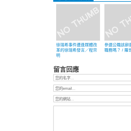
徐瑞希事件遭逢媒體改
參選公職該辭
革的徐瑞希發言／程宗
職務嗎？ / 羅
明
留言回應