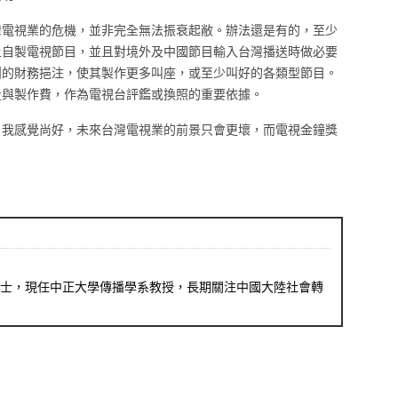
灣電視業的危機，並非完全無法振衰起敝。辦法還是有的，至少
土自製電視節目，並且對境外及中國節目輸入台灣播送時做必要
團的財務挹注，使其製作更多叫座，或至少叫好的各類型節目。
量與製作費，作為電視台評鑑或換照的重要依據。
自我感覺尚好，未來台灣電視業的前景只會更壞，而電視金鐘獎
士，現任中正大學傳播學系教授，長期關注中國大陸社會轉