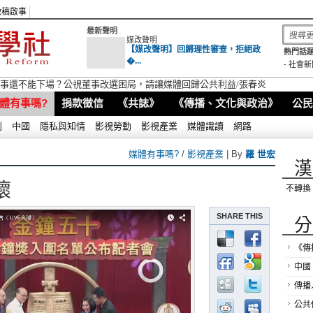
徵稿啟事
最新聲明
媒改聲明
【媒改聲明】回歸理性審查，拒絕政
熱門話題
�...
-
社會新
視董事還不能下場？公視董事改選困局，請讓媒體回歸公共利益/張春炎
體有事嗎?
捐款徵信
《共誌》
《傳播、文化與政治》
公民
別
中國
隱私與知情
影視勞動
影視產業
媒體識讀
網路
媒體有事嗎?
/
影視產業
| By
羅 世宏
漢
壞
不轉換
SHARE THIS
分
《傳
中國
傳播
公共