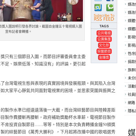
媒改
媒改
媒體
目獎入圍說明引發各界討論。截圖自金鐘五十電視類入圍
TAGS
媒體
宣布記者會轉播。
公共電視
影視
公廣集團
文化部
影視
綜藝節目
性/別
目獎只有三個節目入圍，而節目評審委員會主委
金鐘獎
捐款
意不足、娛樂低落、知識沒有」的評論，更引起
族群
未分
出了台灣電視生態與表現的真實困境與發展瓶頸。與其陷入台灣
活動
不如大家平心靜氣共同面對電視業的困境，並思索突圍與振興之
社員
網路
目的製作水準已經遠遠落後一大截，而台灣綜藝節目與陸韓差距
隱私
節目製作費腰斬再腰斬，政府補助獎勵杯水車薪，電視節目製作
不肯投資自製節目……等等。特別是本次負責轉播金鐘50頒獎
媒
自製的綜藝節目《萬秀大勝利》，下月起將改播中國的歌唱選秀