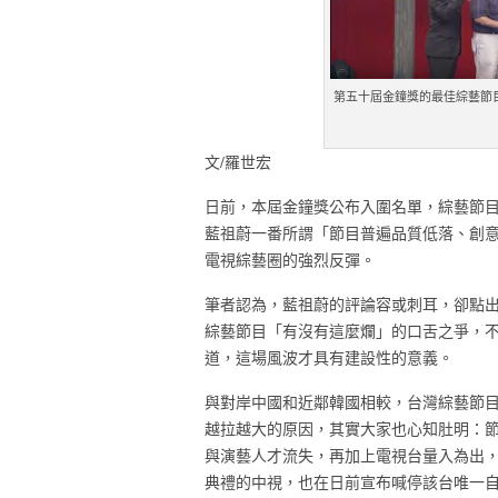
第五十屆金鐘獎的最佳綜藝節
文/羅世宏
日前，本屆金鐘獎公布入圍名單，綜藝節
藍祖蔚一番所謂「節目普遍品質低落、創
電視綜藝圈的強烈反彈。
筆者認為，藍祖蔚的評論容或刺耳，卻點
綜藝節目「有沒有這麼爛」的口舌之爭，
道，這場風波才具有建設性的意義。
與對岸中國和近鄰韓國相較，台灣綜藝節
越拉越大的原因，其實大家也心知肚明：
與演藝人才流失，再加上電視台量入為出，
典禮的中視，也在日前宣布喊停該台唯一