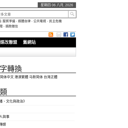
星期四 06 八月, 2026
:
服貿爭議
-
媒體自律
-
公共電視
-
民主危機
聞
-
捐款徵信
媒改聯盟
舊網站
字轉換
简体中文
港澳繁體
马新简体
台灣正體
類
播、文化與政治》
人與事
傳媒