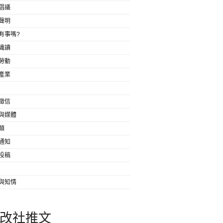
倡議
聲明
有事嗎?
識讀
勞動
產業
徵信
與媒體
類
通知
投稿
與知情
改社推文