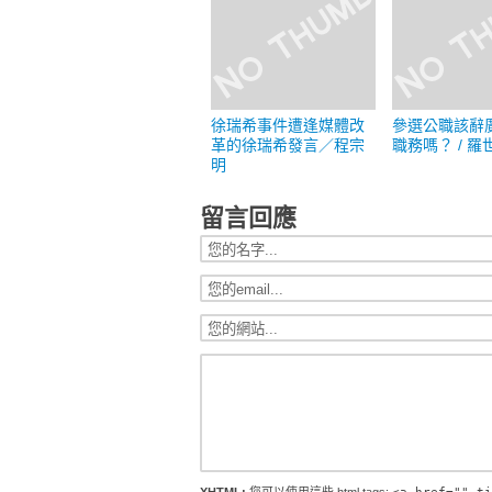
徐瑞希事件遭逢媒體改
參選公職該辭
革的徐瑞希發言／程宗
職務嗎？ / 羅
明
留言回應