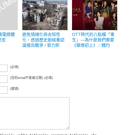
廣電媒體
避免情緒化與去知性
OTT時代的八點檔「重
世宏
化，透過歷史脈絡重認
生」—為什麼我們需要
識俄烏戰爭 / 郭力昕
《華燈初上》／魏玓
(必填)
(您的email不會被公開) (必填)
(選填)