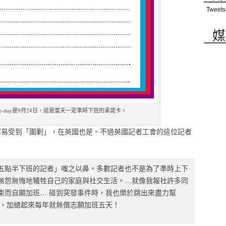
Tweets
媒
n-time-day是9月24日，這是當天一定準時下班的承諾卡。
容易受到「圍剿」，在英國也是。不過英國記者工會的這位記者
五點半下班的記者」嗤之以鼻。多數記者也不是為了準時上下
無怨無悔地犧牲自己的家庭與社交生活。…就像我報社許多同
束而自願加班… 碰到突發事件時，我也樂於跳出來盡力幫
班，加總起來每年就無償志願加班五天！