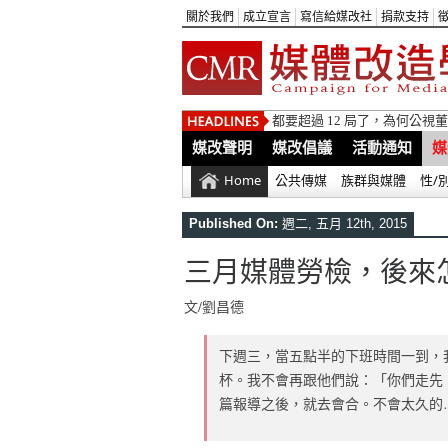
關於我們
成立宣言
寫信給媒改社
捐款支持
都要超過 12 局了，為何公
媒改聲明
媒改倡議
活動通知
媒
Home
公共傳媒
族群與媒體
性/
Published On:
週二, 五月 12th, 2015
三月媒體勞檢，後來
文/劉昌德
下週三，當五點半的下班時間一到，我
杯。我不會再跟他們說：「你們走先，
篇報導之後，就去會合。不會太久的