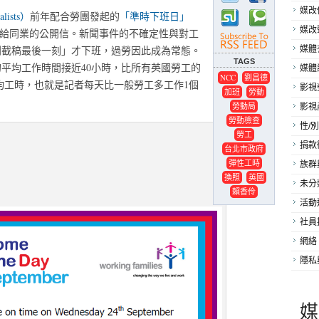
媒改
lists）
前年配合勞團發起的
「準時下班日」
媒改
給同業的公開信。新聞事件的不確定性與對工
到截稿最後一刻」才下班，過勞因此成為常態。
媒體
TAGS
的平均工作時間接近40小時，比所有英國勞工的
媒體
NCC
劉昌德
平均工時，也就是記者每天比一般勞工多工作1個
影視
加班
勞動
勞動局
影視
勞動檢查
性/別
勞工
捐款
台北市政府
彈性工時
族群
換照
英國
未分
賴香伶
活動
社員
網絡
隱私
媒