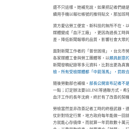
還不只這樣。她補充說，如果把記者們總是
續用手機以報社帳號的推特貼文，那加班
資方愛佔勞工便宜、新科技的無所不在、
媒體變成「血汗工廠」，更因為過長工時
差，降低新聞報導的品質，影響社會大眾
面對新聞工作者的「普世困境」，台北市
各家媒體工會與勞工團體等，以
頗具創意
新聞發稿紀錄等多元資料，比對出更為真
檢，所有受檢媒體都「中箭落馬」，罰款合
隨後勞動部也補槍。
部長公開宣布記者不
一點；訂定辦法要以LINE等通聯方式，
血汗工作的長年沈痾，終於有了改善的契
勞檢當然並非改善記者工時的終極武器。
仗針對特定行業，地方政府每年能做一回
方就能心存僥倖。而就算一年罰款數十萬