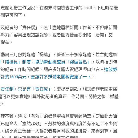
志願地帶工作回家、在週末時間檢查工作的email、下班時間繼
時間更可觀了。
以及記者的「責任感」，無止盡地壓榨新聞工作者，不但讓新聞
與壓力而容易出現錯誤報導、或者圖方便而抄網絡「廢聞」交
的權益。
勞動局三月份對媒體「掃蕩」，普查三十多家媒體，並主動邀集
的「陪檢員」制度，協助勞動檢查員「突破盲點」
，以包括即時
實的記者工作時間紀錄，讓許多媒體人資經理啞口無言。
這波勞
計約1600萬元，更讓許多媒體老闆稍微痛了一下
。
是責任制，只是有「責任感」
；要提高罰款，想讓媒體老闆更痛
希望可以更如實地計算外勤記者的真正工作時間。勞檢之後，媒體
機。
道理不難。這次「有效」的媒體勞檢其實勞師動眾，要如此大陣
就已經令人「肅然起敬」。勞檢的強度與密度若有不足，不少資
元，總比真正發給一大群記者每月可觀的加班費，來得划算。因