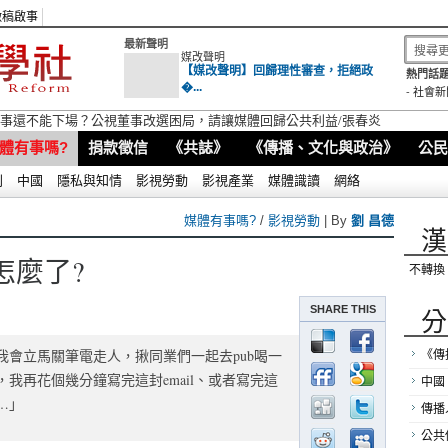
徵稿啟事
最新聲明
媒改聲明
【媒改聲明】回歸理性審查，拒絕政
熱門話題
�...
-
社會新
視董事還不能下場？公視董事改選困局，請讓媒體回歸公共利益/張春炎
體有事嗎?
捐款徵信
《共誌》
《傳播、文化與政治》
公民
別
中國
隱私與知情
影視勞動
影視產業
媒體識讀
網絡
媒體有事嗎?
/
影視勞動
| By
劉 昌德
漢
怎麼了?
不轉換
SHARE THIS
分
會立馬關筆電走人，揪同業們一起去pub喝一
《傳
我再花個幾分鐘寫完這封email、或者寫完這
中國
…」
傳播
公共