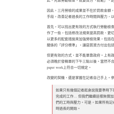
此，光靠勞動檢查，就要資方「就範」、
因此，三月勞檢的成果並不在於罰款金額
手段，改善記者過長的工作時間與壓力，
首先，可以找出更有效的方式執行勞動檢
作了一些，包括修改法規來提高罰款、更
以更多的配套措施來加強勞檢效果，包括
關係的「評分標準」，讓惡質資方付出包
但更有效的方式，並不能單靠政府。上有
必須晚於發稿單的下午三點以後。當然不
paper work上符合一切規定。
改變的契機，還是掌握在記者自己手上。參
如果只有幾個記者起身說我要準時下
完成的工作… 但我們繼續這樣無償
們的工時與壓力。可是，如果所有記
時過長的開始。