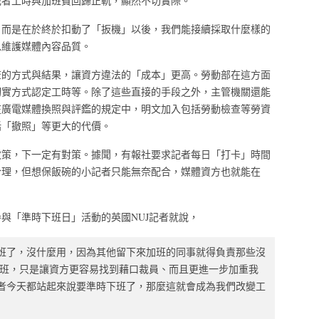
記者工時與加班費回歸正軌，顯然不切實際。
，而是在於終於扣動了「扳機」以後，我們能接續採取什麼樣的
以維護媒體內容品質。
查的方式與結果，讓資方違法的「成本」更高。勞動部在這方面
切實方式認定工時等。除了這些直接的手段之外，主管機關還能
在廣電媒體換照與評鑑的規定中，明文加入包括勞動檢查等勞資
括「撤照」等更大的代價。
政策，下一定有對策。據聞，有報社要求記者每日「打卡」時間
合理，但想保飯碗的小記者只能無奈配合，媒體資方也就能在
與「準時下班日」活動的英國NUJ記者就說，
班了，沒什麼用，因為其他留下來加班的同事就得負責那些沒
加班，只是讓資方更容易找到藉口裁員、而且更進一步加重我
者今天都站起來說要準時下班了，那麼這就會成為我們改變工