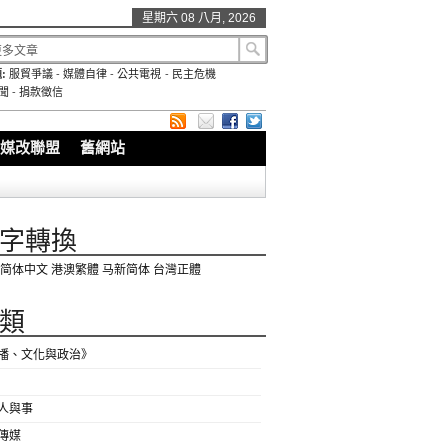
星期六 08 八月, 2026
:
服貿爭議
-
媒體自律
-
公共電視
-
民主危機
聞
-
捐款徵信
媒改聯盟
舊網站
字轉換
简体中文
港澳繁體
马新简体
台灣正體
類
播、文化與政治》
人與事
傳媒