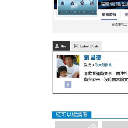
東森電視工
Bio
Latest Posts
劉 昌德
教授
at
政大新聞系
喜歡看運動賽事，關注社
動與發呆，沒時間寫論文
您可以繼續看