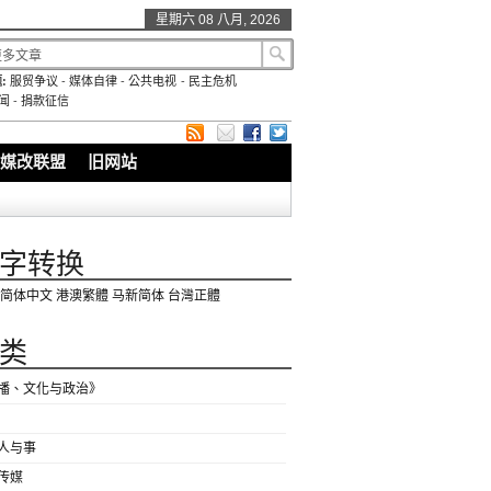
星期六 08 八月, 2026
:
服贸争议
-
媒体自律
-
公共电视
-
民主危机
闻
-
捐款征信
媒改联盟
旧网站
字转换
简体中文
港澳繁體
马新简体
台灣正體
类
播、文化与政治》
人与事
传媒