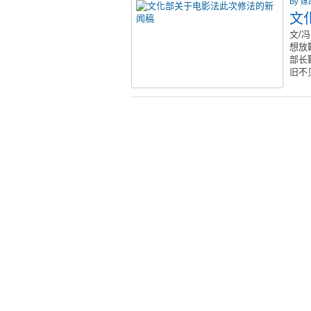
By
媒
文
文/
想放
部长
旧不