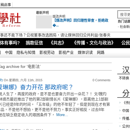
征稿启事
最新声明
媒改声明
【媒改声明】回归理性审查，拒绝政
热门话题
�...
-
社会新
视董事还不能下场？公视董事改选困局，请让媒体回归公共利益/张春炎
体有事吗?
捐款征信
《共志》
《传播、文化与政治》
公民
别
中国
隐私与知情
影视劳动
影视产业
媒体识读
网路
Tag archive for ‘电影法’
汉
不转换
 玓
On 星期四, 六月 11th, 2015
0 Comments
爱琳娜》奋力开花 那政府呢？
分
说人生了，再废的政府，是不是也要奋力开出一朵花？！ 文/魏玓
林靖杰最近推出了他的第2部剧情长片《爱琳娜》，距离他上1部剧
《传
片已经是8年的时间。「五年级」的他不年轻了，但是到现在才有第
作品，不是他不想拍，更不是他不努力。事实正好相反，过去8年
中国
他在缺乏稳定收入的艰困条件下，
More...
传播
公共