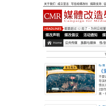
关于我们
成立宣言
写信给媒改社
捐款支持
都要超过 12 局了，为何公
媒改声明
媒改倡议
活动通知
媒
Home
公共传媒
族群与媒体
性/
By
魏
《
不要
导演
情长
2部
来，