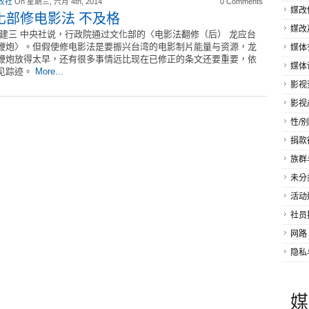
改社
On 星期三, 六月 4th, 2014
0 Comments
媒改
化部修电影法 不及格
媒改
冯建三 中央社说，行政院通过文化部的〈电影法翻修（后） 龙应台
鞭炮〉。但假使修电影法是要振兴台湾的电影制片能量与资源，龙
媒体
鞭炮放得太早，还有很多事情远比现在已修正的条文还要重要，依
媒体
见踪迹。
More...
影视
影视
性/别
捐款
族群
未分
活动
社员
网路
隐私
媒