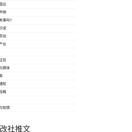
倡议
声明
有事吗?
识读
劳动
产业
征信
与媒体
类
通知
投稿
与知情
改社推文