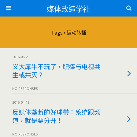
媒体改造学社
Tags › 运动转播
2016-06-20
义大犀牛不玩了，职棒与电视共
生或共灭？
NO RESPONSES
2016-04-19
反媒体垄断的好球带：系统跟频
道，就是要分开！
NO RESPONSES