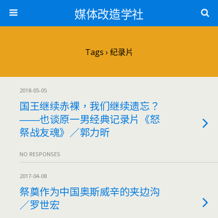
媒体改造学社
Tags › 纪录片
2018-05-05
国王继续赤裸，我们继续遗忘？
――也谈原一男经典记录片《怒
祭战友魂》／郭力昕
NO RESPONSES
2017-04-08
祭奠作为中国奥斯威辛的夹边沟
／罗世宏