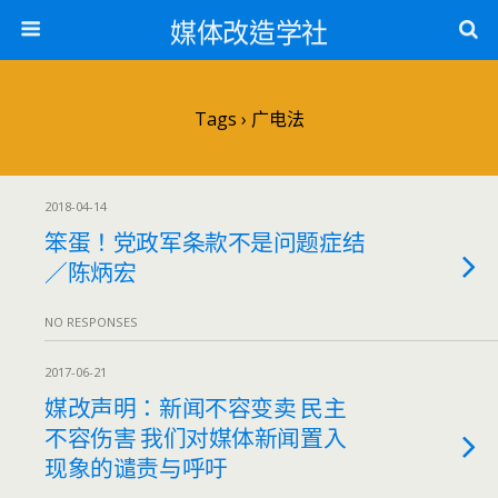
媒体改造学社
Tags › 广电法
2018-04-14
笨蛋！党政军条款不是问题症结
／陈炳宏
NO RESPONSES
2017-06-21
媒改声明：新闻不容变卖 民主
不容伤害 我们对媒体新闻置入
现象的谴责与呼吁