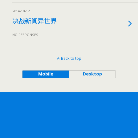
2014-10-12
决战新闻异世界
NO RESPONSES
Back to top
Mobile
Desktop