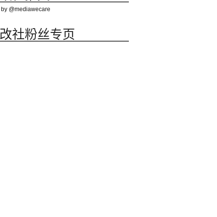
 by @mediawecare
改社粉丝专页