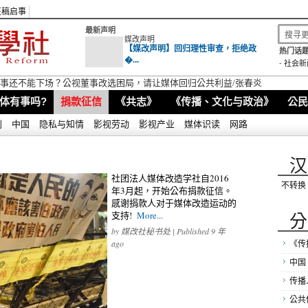
征稿启事
最新声明
媒改声明
【媒改声明】回归理性审查，拒绝政
热门话题
�...
-
社会新
视董事还不能下场？公视董事改选困局，请让媒体回归公共利益/张春炎
体有事吗?
捐款征信
《共志》
《传播、文化与政治》
公民
别
中国
隐私与知情
影视劳动
影视产业
媒体识读
网路
汉
社团法人媒体改造学社自2016
不转换
年3月起，开始公布捐款征信。
感谢捐款人对于媒体改造运动的
分
支持!
More...
by
媒改社秘书处
| Published 9 年
ago
《传
中国
传播
公共