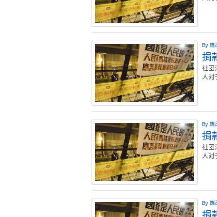
By
媒
捐款
社团
人对
By
媒
捐款
社团
人对
By
媒
捐款