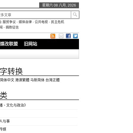
星期六 08 八月, 2026
:
服贸争议
-
媒体自律
-
公共电视
-
民主危机
闻
-
捐款征信
媒改联盟
旧网站
字转换
简体中文
港澳繁體
马新简体
台灣正體
类
播、文化与政治》
人与事
传媒