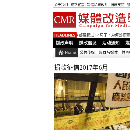
关于我们
成立宣言
写信给媒改社
捐款支持
都要超过 12 局了，为何公
媒改声明
媒改倡议
活动通知
媒
Home
公共传媒
族群与媒体
性/
捐款征信2017年6月