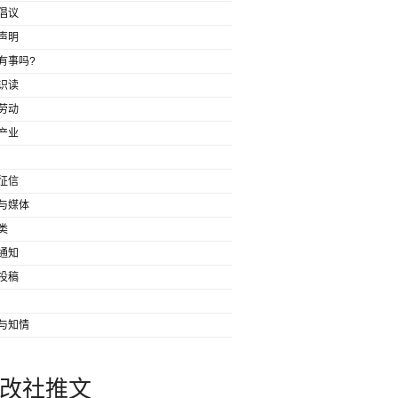
倡议
声明
有事吗?
识读
劳动
产业
征信
与媒体
类
通知
投稿
与知情
改社推文