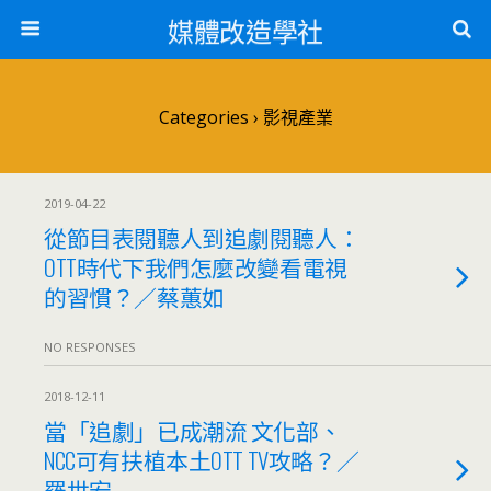
媒體改造學社
Categories ›
影視產業
2019-04-22
從節目表閱聽人到追劇閱聽人：
OTT時代下我們怎麼改變看電視
的習慣？／蔡蕙如
NO RESPONSES
2018-12-11
當「追劇」已成潮流 文化部、
NCC可有扶植本土OTT TV攻略？／
羅世宏