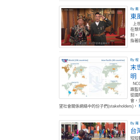
By
戴
東
上世
在頹
刻。
指著
By
程
末
明
NC
路監
從國
會，
望社會關係網絡中的份子們(stakeholders)，
By
羅
台
短短