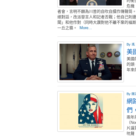
的衝
危機
者會，言明不願為川普的自吹自擂作傳聲筒
絕對話，改派發言人和記者舌戰；他自己則連番
聞」和他作對（同時大讚對他不離不棄的福
一丘之貉。
More...
By
馮
美
美國
的頭
年來
By
媒
網
們
兩年
（No
片謾
吭聲