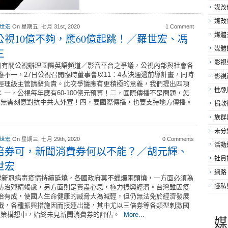
媒改
媒改
 世宏
On 星期五, 七月 31st, 2020
1 Comment
媒體
公視10億不夠，應60億起跳！／羅世宏、馮
媒體
三
影視
有關公視辦理國際英語頻道／影音平台之爭議，公視內部與社會各
應不一，27日公視召開臨時董事會以11：4表決通過前導計畫，同時
影視
經理級主管請辭負責。此次爭議應有更積極的意義，我們提出四項
性/別
：一，公視每年應有60-100億元預算！二，國際傳播不是問題，怎
也無需刻意對抗中共大外宣！四，要國際傳播，也要支持地方傳播。
捐款
族群
未分
 世宏
On 星期三, 七月 29th, 2020
0 Comments
活動
倍券可，新聞消費券何以不能？／胡元輝、
社員
世宏
網路
新冠病毒疫情持續延燒，各國政府莫不蠟燭兩頭燒，一方面必須為
隱私
防治殫精竭慮，另方面則是費盡心思，極力振興經濟。台灣雖因疫
治有成，使國人生命健康的威脅大為減輕，但仍無法免於經濟發展
戰，各種振興措施因而接連出籠，其中尤以三倍券等各類型刺激國
政策構想中，始終未見新聞消費券的評估。
More...
媒