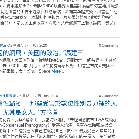
突愈演愈烈。早前因為川普幾次在白宮記者會上的快嘴造成的公衛
，老牌電視新聞CNN和MSNBC以保護人民福祉為由暫停直播川普記
。晚近川普的出言不遜激化社會爭端，新聞業群起質疑，川普甚至拒
在twitter發文上攻擊紐約時報等老牌新聞媒體專門炮製「假新
斯新聞），是與民主黨政敵、左派、共產黨還有上街抗議的「暴民」
 建三
On 星期六, 六月 6th, 2020
0 Comments
國的網飛，美國的政治／馮建三
的網飛，美國的政治，從地球的結合，飛到太空一起共鳴。 川普起
。去（2019）年8月底，雖然仍有專家反對，川普宣布成立美國72
的新軍種：太空部隊（Space
More...
改社秘書處
On 星期一, 五月 18th, 2020
0 Comments
路性霸凌──那些受害於數位性別暴力裡的人
，尤其是女人／方念萱
前初夏，我與A聯絡上。我當時正進行「未經同意散布性私密影像」
n-Consensual Pornography）受害人訪談，希望在當時報端媒體一
罵聲中，知道受害人自己怎麼說自己。數位性暴力受害人常常悶不
，她們往往被認定是「無人加害、純粹活該」的一種人、多半是女