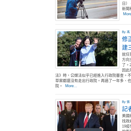
日）
新聞
More
By
馮
修
建
就任
方向
了。
因此
法》時，公媒法似乎已經進入行政院審查。不
草案都還沒有走出行政院。再過了一年多、
院。
More...
By
張
記
美國
找政
19