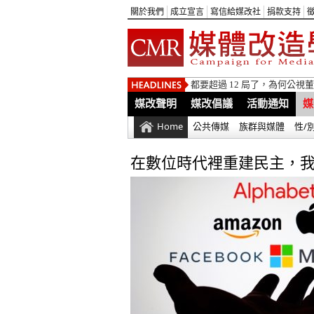
關於我們
成立宣言
寫信給媒改社
捐款支持
都要超過 12 局了，為何公
媒改聲明
媒改倡議
活動通知
媒
Home
公共傳媒
族群與媒體
性/
在數位時代裡重建民主，