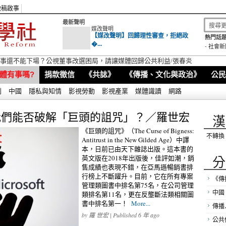
徵稿啟事
最新聲明
媒改聲明
【媒改聲明】回歸理性審查，拒絕政
熱門話題
�...
-
社會新
視董事還不能下場？公視董事改選困局，請讓媒體回歸公共利益/張春炎
體有事嗎?
捐款徵信
《共誌》
《傳播、文化與政治》
公民
別
中國
隱私與知情
影視勞動
影視產業
媒體識讀
網路
我們能否破解「巨頭的詛咒」？／羅世宏
漢
《巨頭的詛咒》（The Curse of Bigness:
不轉換
Antitrust in the New Gilded Age）中譯
本，日前已由天下雜誌出版。這本書的
分
英文版在2018年出版後，佳評如潮，銷
售成績也表現不錯，在亞馬遜暢銷書排
行榜上不斷躍升。目前，它在所有專案
《傳
管理類圖書中排名第75名，在公司管理
中國
類排名第11名，更在反壟斷法類相關圖
書中排名第一！
More...
傳播
by
羅 世宏
| Published 6 年 ago
公共