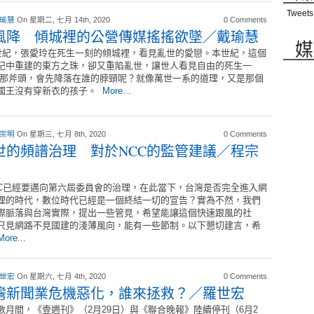
Tweets
 瑜慧
On 星期二, 七月 14th, 2020
0 Comments
風降 傾城裡的公營傳媒搖搖欲墜／戴瑜慧
媒
紀，張愛玲在死生一刻的傾城裡，看見亂世的愛戀。本世紀，這個
圮中重建的東方之珠，卻又重陷亂世，讓世人看見自由的死生一
 那斧頭，會先降落在誰的脖頸呢？就像萬世一系的道理，又是那個
國王沒有穿新衣的孩子。
More...
 宗明
On 星期三, 七月 8th, 2020
0 Comments
世的頻譜治理 對於NCC的監管建議／程宗
C已經要邁向第六屆委員會的治理，在此當下，台灣是否完全進入網
理的時代，數位時代已經是一個終結一切的宣告？實為不然，我們
際脈落與台灣實際，提出一些管見，希望能讓這個快速跟風的社
只見網路不見國建的淺薄風向，能有一些節制。以下懇切建言，希
More...
 世宏
On 星期六, 七月 4th, 2020
0 Comments
灣新聞業危機惡化，誰來拯救？／羅世宏
數月間，《壹週刊》（2月29日）與《聯合晚報》陸續停刊（6月2