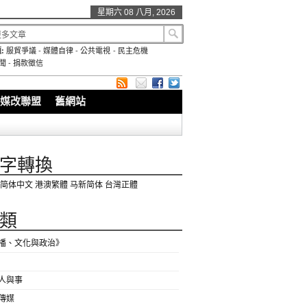
星期六 08 八月, 2026
:
服貿爭議
-
媒體自律
-
公共電視
-
民主危機
聞
-
捐款徵信
媒改聯盟
舊網站
字轉換
简体中文
港澳繁體
马新简体
台灣正體
類
播、文化與政治》
人與事
傳媒