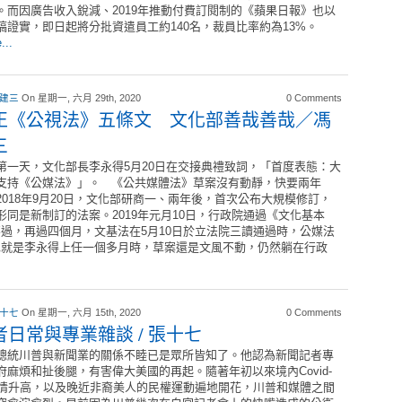
。而因廣告收入銳減、2019年推動付費訂閱制的《蘋果日報》也以
稿證實，即日起將分批資遣員工約140名，裁員比率約為13%。
...
 建三
On 星期一, 六月 29th, 2020
0 Comments
正《公視法》五條文 文化部善哉善哉／馮
三
第一天，文化部長李永得5月20日在交接典禮致詞，「首度表態：大
支持《公媒法》」。 《公共媒體法》草案沒有動靜，快要兩年
2018年9月20日，文化部研商一、兩年後，首次公布大規模修訂，
形同是新制訂的法案。2019年元月10日，行政院通過《文化基本
過，再過四個月，文基法在5月10日於立法院三讀通過時，公媒法
也就是李永得上任一個多月時，草案還是文風不動，仍然躺在行政
 十七
On 星期一, 六月 15th, 2020
0 Comments
者日常與專業雜談 / 張十七
總統川普與新聞業的關係不睦已是眾所皆知了。他認為新聞記者專
府麻煩和扯後腿，有害偉大美國的再起。隨著年初以來境內Covid-
疫情升高，以及晚近非裔美人的民權運動遍地開花，川普和媒體之間