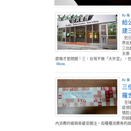
By
羅
給
建
近日
界反
三位
主張
麼做才是問題！三，台灣不做「大外宣」，
More...
By
羅
三
羅
全球
疫情
情防
的挑
內消費的振興券最受關注。但種種消費券的