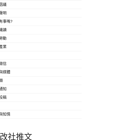
倡議
聲明
有事嗎?
識讀
勞動
產業
徵信
與媒體
類
通知
投稿
與知情
改社推文