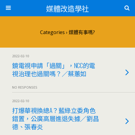
媒體改造學社
Categories ›
媒體有事嗎?
2022-02-10
鏡電視申請「過關」，NCC的電
視治理也過關嗎？／蔡蕙如
NO RESPONSES
2022-02-10
打爆華視換總A？藍綠立委角色
錯置，公廣高層進退失據／劉昌
德、張春炎