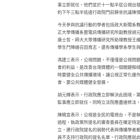
事立即就任，他們並於十一點半從公視出
約下午三點半抵達行政院門前靜坐抗議陳
今天參與抗議行動的學者包括政大新聞系
正大學傳播系暨電訊傳播研究所副教授胡
唐士哲、師大大眾傳播研究所助理教授王
學生鬥陣總召田育志，還有傳播學系學生
馮建三表示，公視問題，不僅僅是公視問
會的利益，是改善台灣媒體的一個關鍵樞
時要健全公共傳播環境，讓公視正常化運
會、要公共媒體健全發展。
胡元輝表示，行政院應立即解決此困境，
監事應立即就任，同時立法院應盡速修法
陳曉宜表示，公視是全民的電視台，不是執
過程，執政黨所提名的審查委員在確定特
立，連行政院提名的弱勢代表與傳播學者
員不支持行政院的提名名單，行政院應就