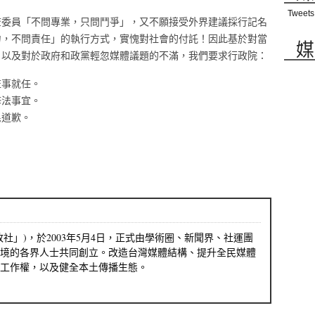
Tweets
查委員「不問專業，只問鬥爭」，又不願接受外界建議採行記名
力，不問責任」的執行方式，實愧對社會的付託！因此基於對當
媒
，以及對於政府和政黨輕忽媒體議題的不滿，我們要求行政院：
監事就任。
修法事宜。
民道歉。
社」)，於2003年5月4日，正式由學術圈、新聞界、社運團
境的各界人士共同創立。改造台灣媒體結構、提升全民媒體
工作權，以及健全本土傳播生態。