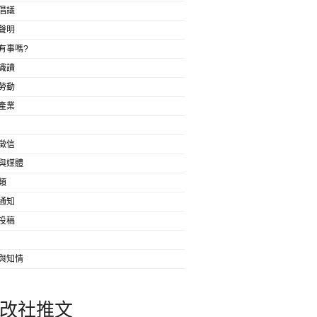
倡議
聲明
有事嗎?
識讀
勞動
產業
徵信
與媒體
類
通知
投稿
與知情
改社推文