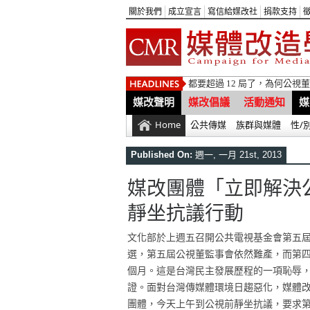
關於我們
成立宣言
寫信給媒改社
捐款支持
都要超過 12 局了，為何公
媒改聲明
媒改倡議
活動通知
媒
Home
公共傳媒
族群與媒體
性/
Published On:
週一, 一月 21st, 2013
媒改團體「立即解決
靜坐抗議行動
文化部於上週五召開公共電視基金會第五
選，第五屆公視董監事會依然難產，而第
個月。這是台灣民主發展歷程的一項恥辱
證。面對台灣傳媒體環境日趨惡化，媒體
團體，今天上午到公視前靜坐抗議，要求