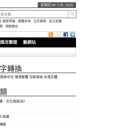
星期四 06 八月, 2026
:
服貿爭議
-
媒體自律
-
公共電視
-
民主危機
聞
-
捐款徵信
媒改聯盟
舊網站
字轉換
简体中文
港澳繁體
马新简体
台灣正體
類
播、文化與政治》
人與事
傳媒