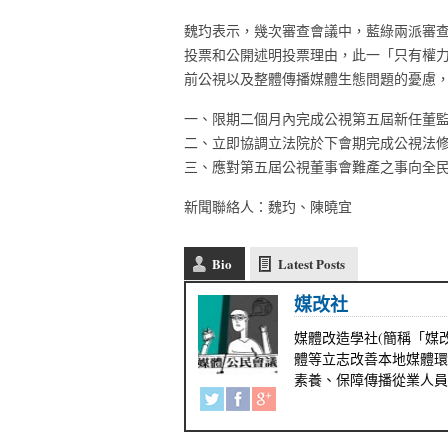
魏玓表示，幾次審查會議中，藍綠兩派審
投票和公開述明投票理由，此一「只有權
前公視以及整體傳播媒體生態問題的憂慮
一、限期二個月內完成公視第五屆新任董
二、立即協調立法院於下會期完成公視法
三、應對第五屆公視董事會難產之事向全
新聞聯絡人：魏玓、陳曉宜
Bio
Latest Posts
媒改社
媒體改造學社(簡稱「媒改
體等立志改善本地媒體環
素養、保障傳播從業人員