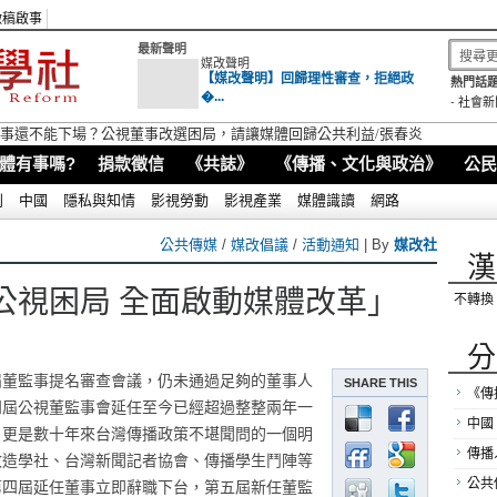
徵稿啟事
最新聲明
媒改聲明
【媒改聲明】回歸理性審查，拒絕政
熱門話題
�...
-
社會新
視董事還不能下場？公視董事改選困局，請讓媒體回歸公共利益/張春炎
體有事嗎?
捐款徵信
《共誌》
《傳播、文化與政治》
公民
別
中國
隱私與知情
影視勞動
影視產業
媒體識讀
網路
公共傳媒
/
媒改倡議
/
活動通知
| By
媒改社
漢
公視困局 全面啟動媒體改革」
不轉換
分
屆董監事提名審查會議，仍未通過足夠的董事人
SHARE THIS
《傳
四屆公視董監事會延任至今已經超過整整兩年一
中國
，更是數十年來台灣傳播政策不堪聞問的一個明
傳播
改造學社、台灣新聞記者協會、傳播學生鬥陣等
第四屆延任董事立即辭職下台，第五屆新任董監
公共