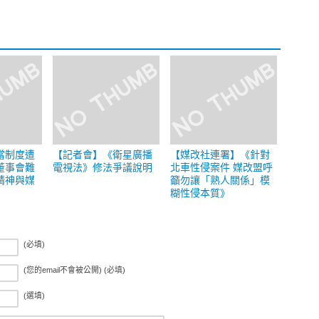
當制度遭
【記者會】《衛星廣播
【媒改社連署】《針對
董事會難
電視法》修法爭議說明
北車性侵案件 媒改盟呼
精神與媒
籲勿讓「熟人關係」模
糊性侵本質》
(必填)
(您的email不會被公開) (必填)
(選填)