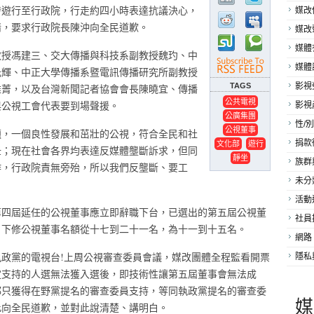
發遊行至行政院，行走約四小時表達抗議決心，
媒改
情，要求行政院長陳沖向全民道歉。
媒改
媒體
教授馮建三、交大傳播與科技系副教授魏玓、中
媒體
元輝、中正大學傳播系暨電訊傳播研究所副教授
TAGS
影視
維菁，以及台灣新聞記者協會會長陳曉宜、傳播
公共電視
與公視工會代表要到場聲援。
影視
公廣集團
性/別
公視董事
題，一個良性發展和茁壯的公視，符合全民和社
文化部
遊行
捐款
紐；現在社會各界均表達反媒體壟斷訴求，但同
靜坐
族群
作，行政院責無旁殆，所以我們反壟斷、要工
未分
活動
第四屆延任的公視董事應立即辭職下台，已選出的第五屆公視董
社員
，下修公視董事名額從十七到二十一名，為十一到十五名。
網路
政黨的電視台!上周公視審查委員會議，媒改團體全程監看開票
隱私
定支持的人選無法獲入選後，即技術性讓第五屆董事會無法成
都只獲得在野黨提名的審查委員支持，等同執政黨提名的審查委
媒
此向全民道歉，並對此說清楚、講明白。