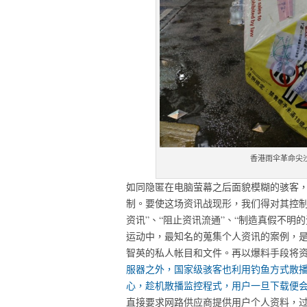
香港雨伞革命尖
如同隐匿在电脑萤幕之后面貌模糊的骇客
制。要使这场资讯战现形，我们得对其控制
资讯”、“阻止资讯流通”、“制造真假不明
运动中，最知名的蒐集个人资讯的案例，
智英的私人帐目和文件。再以爆料手段将
服器之外，国家级骇客也利用钓鱼方式散播监
心，趁机散播监控程式，用户一旦下载便
直接要求网路供应商提供用户个人资料，过去