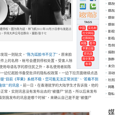
媒改
媒改
媒体
TAGS
媒体
中国
实名制
停权。图为陈为廷、林飞帆2011年10月25日参与发起占
影视
社交网站
运动，手持大声公号召群众。摄影/张十七
社群网站
影视
网路
脸书
性/别
苹果日报
捐款
资讯战
的发现一则贴文，
“陈为廷脸书不见了”
。原来脸
雨伞革命
族群
证件上的名称，帐号会遭到停权处置。受害人除
香港
和使用母语名字的原住民之外，本名使用者如陈
未分
中一边忆起脸书备受批评的隐私权政策，一边下拉页面继续点选
活动
是“目前《苹果》系统不稳，您可能无法正常浏览”、‘若看不到
社员
信”’的讯息。
前一日，在香港就学的大陆学生才告诉我，他的
网路
正常，实则讯息没有发布出去的“被僵尸”状态。所以后来发布
隐私
看到我发布的讯息是哪个时候”，来确认自己是不是“被僵尸
媒