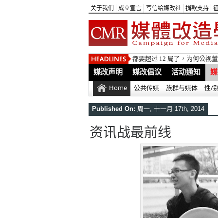
关于我们
成立宣言
写信给媒改社
捐款支持
【媒改声明】谴责立院无理驱
媒改声明
媒改倡议
活动通知
媒
Home
公共传媒
族群与媒体
性/
Published On:
周一, 十一月 17th, 2014
资讯战最前线