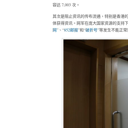
容达 7,003 次。
其次是阻止资讯的传布流通，特别是香港
体获得资讯。网军在庞大国家资源的支持下
网
”、“
852邮报
”和“
破折号
”等发生不能正