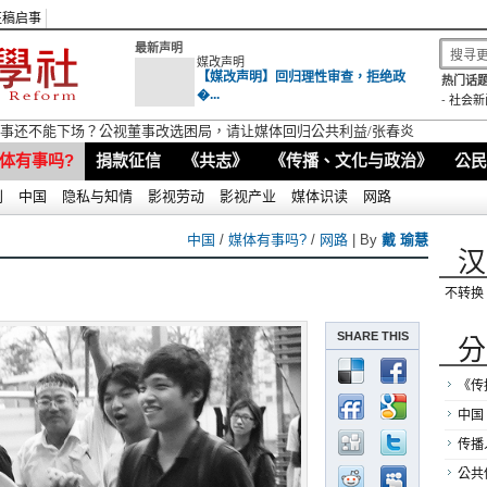
征稿启事
最新声明
媒改声明
【媒改声明】回归理性审查，拒绝政
热门话题
�...
-
社会新
逐公视董事长：捍卫公视法尊严，反对政治斗争持续瘫痪公共媒体
体有事吗?
捐款征信
《共志》
《传播、文化与政治》
公民
别
中国
隐私与知情
影视劳动
影视产业
媒体识读
网路
中国
/
媒体有事吗?
/
网路
| By
戴 瑜慧
汉
不转换
SHARE THIS
分
《传
中国
传播
公共