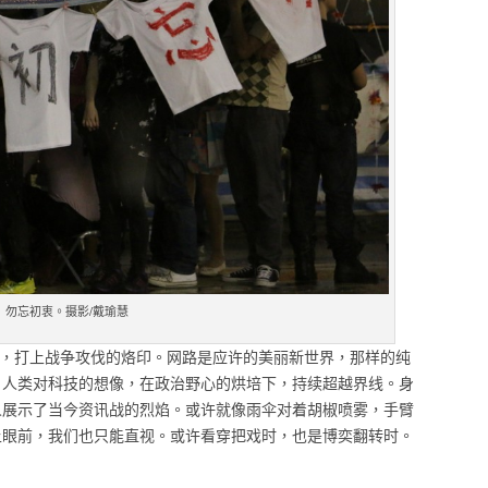
勿忘初衷。摄影/戴瑜慧
胎，打上战争攻伐的烙印。网路是应许的美丽新世界，那样的纯
，人类对科技的想像，在政治野心的烘培下，持续超越界线。身
人展示了当今资讯战的烈焰。或许就像雨伞对着胡椒喷雾，手臂
上眼前，我们也只能直视。或许看穿把戏时，也是博奕翻转时。