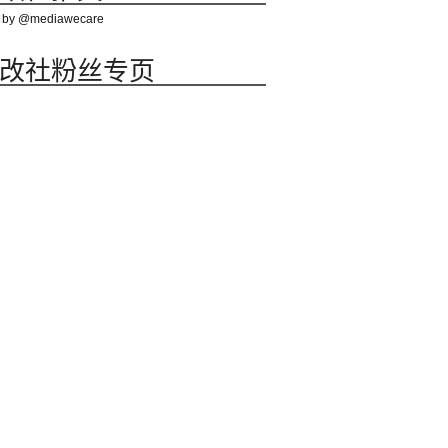
 by @mediawecare
改社粉丝专页