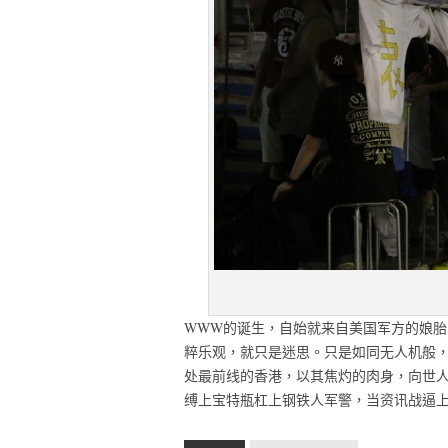
WWW的诞生，自始就来自美国军方的娘
粹乐观，就只是迷思。只是如同无人机般
处最前线的香港，以其焦灼的肉身，向世
缚上宝特瓶杠上钢铁人军警，当资讯战逼