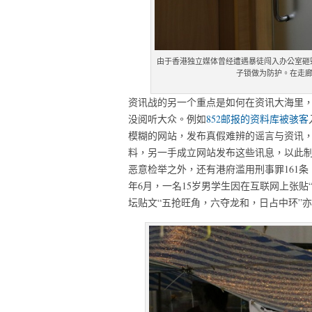
由于香港独立媒体曾经遭遇暴徒闯入办公室砸
子锁做为防护。在走
资讯战的另一个重点是如何在资讯大海里
没阅听大众。例如
852邮报的资料库被骇客
模糊的网站，发布真假难辨的谣言与资讯
料，另一手成立网站发布这些讯息，以此制
恶意检举之外，还有港府滥用刑事罪161
年6月，一名15岁男学生因在互联网上张贴
坛贴文“五抢旺角，六夺龙和，日占中环”