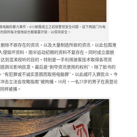
毁电脑的暴力事件，852邮报成立之初就警觉安全问题，设下两道门与电
廊的厕所每次使用前也都需要开锁，以保持安全。
，删除不欲存在的资讯，以及大量制造所欲的资讯，以此包围淹
入侵毁坏资料，雨伞运动初期的资料不复存在。同时成立面貌
，达到混淆视听的目的。特别是一手利用骇客技术取得各项资
造舆论影响民意。最后是“剥夺资讯使用的权利”，除了脸书的
条，“有犯罪或不诚实意图而取用电脑罪”，以此威吓入罪民众。今
“冲击立法会攻略指南”被拘捕。10月，一名23岁的男子在高登论
亦同样被捕。