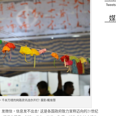
Tweets
媒
千丝万缕的网路资讯战亦开打! 摄影/戴瑜慧
! 发微信，信息发不出去! 这是各国政府致力宣称迈向的21世纪