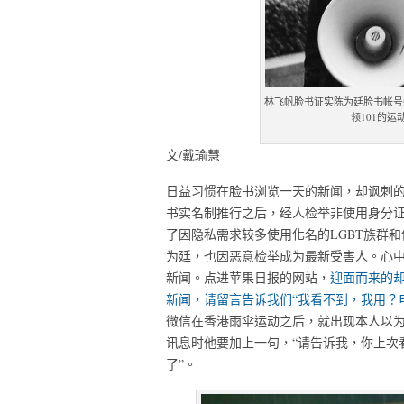
林飞帆脸书证实陈为廷脸书帐号遭
领101的
文/戴瑜慧
日益习惯在脸书浏览一天的新闻，却讽刺
书实名制推行之后，经人检举非使用身分
了因隐私需求较多使用化名的LGBT族群
为廷，也因恶意检举成为最新受害人。
心
新闻。点进苹果日报的网站，
迎面而来的却
新闻，请留言告诉我们“我看不到，我用？电
微信在香港雨伞运动之后，就出现本人以为
讯息时他要加上一句，“请告诉我，你上次
了”。