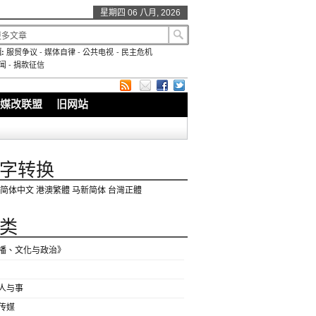
星期四 06 八月, 2026
:
服贸争议
-
媒体自律
-
公共电视
-
民主危机
闻
-
捐款征信
媒改联盟
旧网站
字转换
简体中文
港澳繁體
马新简体
台灣正體
类
播、文化与政治》
人与事
传媒