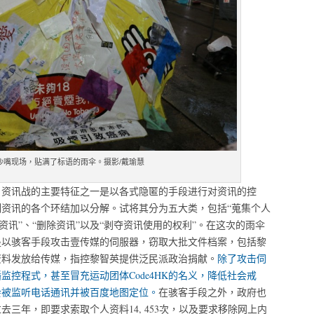
沙嘴现场，贴满了标语的雨伞。摄影/戴瑜慧
，资讯战的主要特征之一是以各式隐匿的手段进行对资讯的控
资讯的各个环结加以分解。试将其分为五大类，包括“蒐集个人
的资讯”、“删除资讯”以及“剥夺资讯使用的权利”。在这次的雨伞
是以骇客手段攻击壹传媒的伺服器，窃取大批文件档案，包括黎
资料发放给传媒，指控黎智英提供泛民派政治捐献。
除了攻击伺
控程式，甚至冒充运动团体Code4HK的名义，降低社会戒
会被监听电话通讯并被百度地图定位。
在骇客手段之外，政府也
三年，即要求索取个人资料14, 453次，以及要求移除网上内