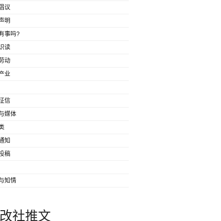
倡议
声明
有事吗?
识读
劳动
产业
征信
与媒体
类
通知
投稿
与知情
改社推文