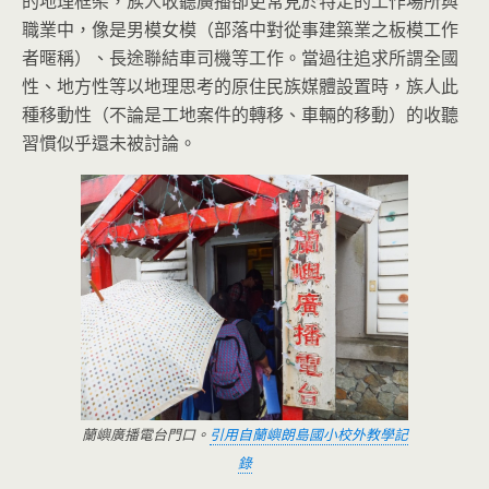
的地理框架，族人收聽廣播卻更常見於特定的工作場所與
職業中，像是男模女模（部落中對從事建築業之板模工作
者暱稱）、長途聯結車司機等工作。當過往追求所謂全國
性、地方性等以地理思考的原住民族媒體設置時，族人此
種移動性（不論是工地案件的轉移、車輛的移動）的收聽
習慣似乎還未被討論。
蘭嶼廣播電台門口。
引用自蘭嶼朗島國小校外教學記
錄