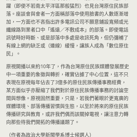
躍（即使不若南太平洋區那般猛烈）也見台灣原住民族部
落。座談會與會者一方面稱部落中使用臉書的人數逐漸增
加，一方面也不吝指出許多電訊公司不願意鋪設寬頻或光
纖線路到業者口中「遙遠／不敷成本」的部落。即使電話
訊號時好時斷、或是部落中多處是收訊死角，但仍彌補了
有線上網的缺乏或（連線）緩慢，讓族人成為「數位原住
民」。
原視開播以來約10年了，作為台灣原住民族媒體發展歷史
中一項重要的象徵與轉折，確實佔據了中心位置，這不只
表現在原視每年佔去了3億多的原住民族傳播事務經費，
某方面似乎亦壓縮了我們對於原住民族傳播事務的討論空
間與想像。原視固然重要，只是，若我們著眼於更寬廣的
媒體環境、部落傳播習慣與生態，以至於將來的原住民族
傳播研究與教育，或許我們偶而該關掉電視，讓注意力轉
向那些待我們開拓的傳播議題了。
（作者為政治大學新聞學系博士候選人）