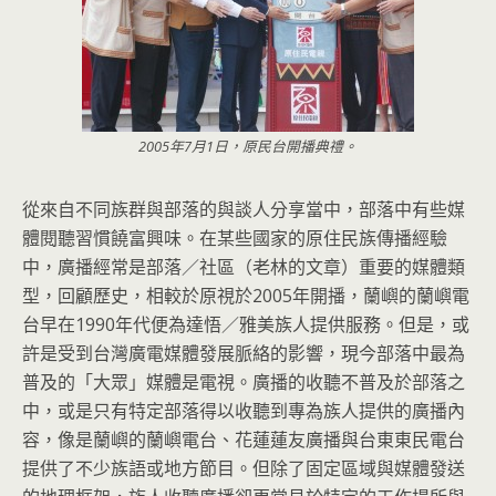
2005年7月1日，原民台開播典禮。
從來自不同族群與部落的與談人分享當中，部落中有些媒
體閱聽習慣饒富興味。在某些國家的原住民族傳播經驗
中，廣播經常是部落／社區（老林的文章）重要的媒體類
型，回顧歷史，相較於原視於2005年開播，蘭嶼的蘭嶼電
台早在1990年代便為達悟／雅美族人提供服務。但是，或
許是受到台灣廣電媒體發展脈絡的影響，現今部落中最為
普及的「大眾」媒體是電視。廣播的收聽不普及於部落之
中，或是只有特定部落得以收聽到專為族人提供的廣播內
容，像是蘭嶼的蘭嶼電台、花蓮蓮友廣播與台東東民電台
提供了不少族語或地方節目。但除了固定區域與媒體發送