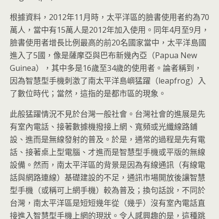
根據資料，2012年11月時，太平洋區的臉書使用者約為70
萬人，當中有15萬人是2012年加入使用。同年4月至9月，
臉書使用者增長比例最高的前20名國家當中，太平洋島國
進入了5國，像是薩摩亞與巴布新幾內亞（Papua New
Guinea），其中多是16歲至34歲的使用者。論者稱到，
因為智慧型手機刺激了南太平洋島嶼猛躍（leapfrog）入
了數位時代；當然，這指的是都市區的現象。
此般猛躍情況不見於台灣一般社會。台灣社會的進展是先
有室內電話、接著數據機撥接上網、寬頻或光纖線路鋪
設、進而是無線發射的普及。於是，通常的過程是先有電
話、接著桌上型電腦、才進而是智慧型手機或平版的無線
設備。然而，南太平洋區的背景是因為有線通訊（有線電
話與網路連線）基礎建設的不足，通訊市場開放後讓智慧
型手機（或稱可上網手機）較為普及；換句話說，不同於
台灣，南太平洋區是短短幾年從（幾乎）沒有室內電話直
接進入智慧型手機上網的現狀。令人感興趣的是，這種跳