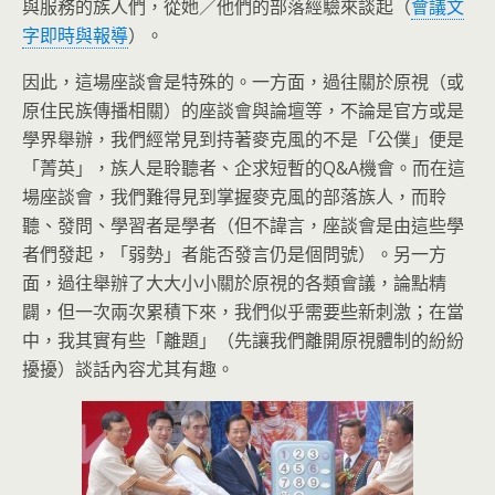
與服務的族人們，從她／他們的部落經驗來談起（
會議文
字即時與報導
）。
因此，這場座談會是特殊的。一方面，過往關於原視（或
原住民族傳播相關）的座談會與論壇等，不論是官方或是
學界舉辦，我們經常見到持著麥克風的不是「公僕」便是
「菁英」，族人是聆聽者、企求短暫的Q&A機會。而在這
場座談會，我們難得見到掌握麥克風的部落族人，而聆
聽、發問、學習者是學者（但不諱言，座談會是由這些學
者們發起，「弱勢」者能否發言仍是個問號）。另一方
面，過往舉辦了大大小小關於原視的各類會議，論點精
闢，但一次兩次累積下來，我們似乎需要些新刺激；在當
中，我其實有些「離題」（先讓我們離開原視體制的紛紛
擾擾）談話內容尤其有趣。