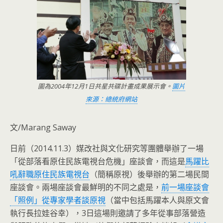
圖為2004年12月1日共星共碟計畫成果展示會。
圖片
來源：總統府網站
文/Marang Saway
日前（2014.11.3）媒改社與文化研究等團體舉辦了一場
「從部落看原住民族電視台危機」座談會，而這是
馬躍比
吼辭職原住民族電視台
（簡稱原視）後舉辦的第二場民間
座談會。兩場座談會最鮮明的不同之處是
，
前一場座談會
「照例」從專家學者談原視
（當中包括馬躍本人與原文會
執行長拉娃谷幸），3日這場則邀請了多年從事部落營造