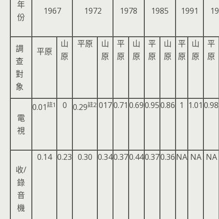
年
1967
1972
1978
1985
1991
19
份
山
平原
山
平
山
平
山
平
山
平
調
平原
原
原
原
原
原
原
原
原
原
查
對
象
0
017
0.71
0.69
0.95
0.86
1
1.01
0.98
註
1
註
2
0.01
0.29
電
視
0.14
0.23
0.30
0.34
0.37
0.44
0.37
0.36
NA
NA
NA
收/
錄
音
機