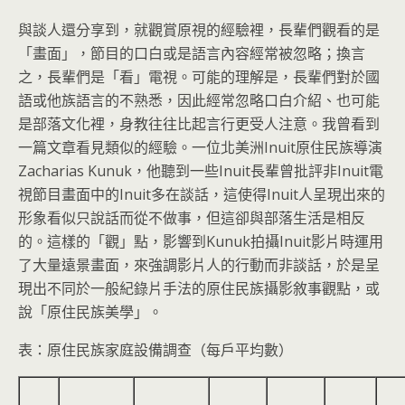
與談人還分享到，就觀賞原視的經驗裡，長輩們觀看的是
「畫面」，節目的口白或是語言內容經常被忽略；換言
之，長輩們是「看」電視。可能的理解是，長輩們對於國
語或他族語言的不熟悉，因此經常忽略口白介紹、也可能
是部落文化裡，身教往往比起言行更受人注意。我曾看到
一篇文章看見類似的經驗。一位北美洲Inuit原住民族導演
Zacharias Kunuk，他聽到一些Inuit長輩曾批評非Inuit電
視節目畫面中的Inuit多在談話，這使得Inuit人呈現出來的
形象看似只說話而從不做事，但這卻與部落生活是相反
的。這樣的「觀」點，影響到Kunuk拍攝Inuit影片時運用
了大量遠景畫面，來強調影片人的行動而非談話，於是呈
現出不同於一般紀錄片手法的原住民族攝影敘事觀點，或
說「原住民族美學」。
表：原住民族家庭設備調查（每戶平均數）