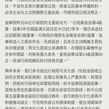
任，不该失言表示要废除公视、损害公民基本传播权利，
必须主动与立法院朝野立委协商，尽速完成公视法修正。
监察院昨日纠正行政院的主要结论为：“公视基金会第4届
董、监事3年任期届满又延任迄今已近2年半，惟仍未选任
出足额第5届董事，行政院办理提名该基金会第5届董、监
事候选人之相关作业，无故延宕，且未见主动稽催主管机
关办理进度；而文化部成立将满周年，办理提名幕僚作业
亦多所稽延，均核有重大怠失，爰依监察法第24条提案纠
正，送请行政院确实检讨改善见复。”
两年多来，我们多次指出行政院与文化部（包括该部成立
前的主管机关新闻局）处理公视事务上严重失职。其理至
明，而相关行政单位却置若罔闻。如今监察院调查结果，
是政治责任的最低标准，也是社会容忍的底线。如今公视
第五届董事会延宕已经超过两年，若行政院与文化部再不
积极推动成立，不仅将伤害公共媒体制度、使台湾媒体环
境恶化，更将违反公务人员服务法第七条“公务员执行职