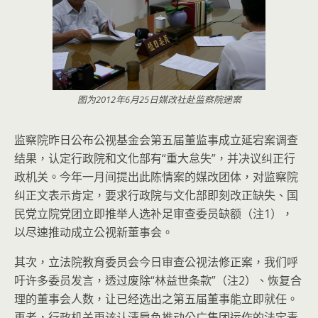
图为2012年6月25日媒改社赴监察院递案
监察院昨日公布公视基金会第五届董监事成立延宕案调查
结果，认定行政院和文化部有“重大怠失”，并决议纠正行
政机关。今年一月间提出此陈情案的媒改团体，对监察院
纠正文表示肯定，要求行政院与文化部即刻改正缺失、国
民党立院党团立即推举人选补足审查委员缺额（注1），
以尽速推动成立公视新董事会。
其次，立法院教育委员会今日审查公视法修正案，我们呼
吁许多委员发言，透过废除“林益世条款”（注2）、恢复合
理的董事会人数，让已经选出之第五届董事能立即就任。
再者，行政机关更该认清肩负推动公广集团运作的法定责