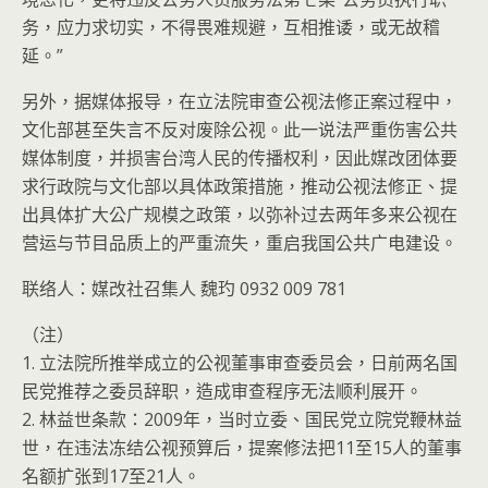
务，应力求切实，不得畏难规避，互相推诿，或无故稽
延。”
另外，据媒体报导，在立法院审查公视法修正案过程中，
文化部甚至失言不反对废除公视。此一说法严重伤害公共
媒体制度，并损害台湾人民的传播权利，因此媒改团体要
求行政院与文化部以具体政策措施，推动公视法修正、提
出具体扩大公广规模之政策，以弥补过去两年多来公视在
营运与节目品质上的严重流失，重启我国公共广电建设。
联络人：媒改社召集人 魏玓 0932 009 781
（注）
1. 立法院所推举成立的公视董事审查委员会，日前两名国
民党推荐之委员辞职，造成审查程序无法顺利展开。
2. 林益世条款：2009年，当时立委、国民党立院党鞭林益
世，在违法冻结公视预算后，提案修法把11至15人的董事
名额扩张到17至21人。