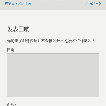
被纳凉？／唐士哲
／冯建三
发表回响
你的电子邮件位址并不会被公开。
必要栏位标记为
*
回响
名称
*