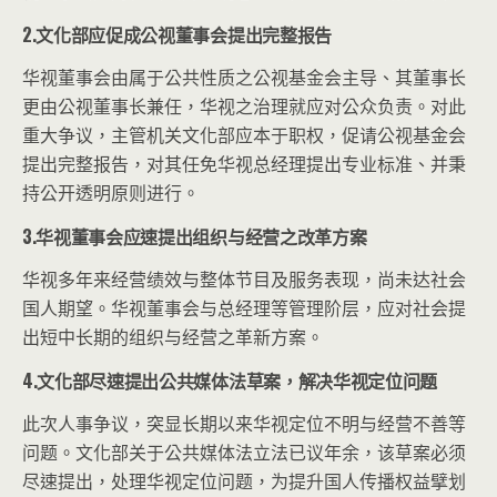
2.文化部应促成公视董事会提出完整报告
华视董事会由属于公共性质之公视基金会主导、其董事长
更由公视董事长兼任，华视之治理就应对公众负责。对此
重大争议，主管机关文化部应本于职权，促请公视基金会
提出完整报告，对其任免华视总经理提出专业标准、并秉
持公开透明原则进行。
3.华视董事会应速提出组织与经营之改革方案
华视多年来经营绩效与整体节目及服务表现，尚未达社会
国人期望。华视董事会与总经理等管理阶层，应对社会提
出短中长期的组织与经营之革新方案。
4.文化部尽速提出公共媒体法草案，解决华视定位问题
此次人事争议，突显长期以来华视定位不明与经营不善等
问题。文化部关于公共媒体法立法已议年余，该草案必须
尽速提出，处理华视定位问题，为提升国人传播权益擘划