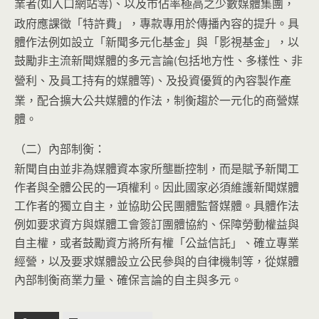
業者
如入口網站等
、
以及市佔率極高之少數媒體集團，
(
)
政府應課徵「特許費」，
專款專用於傳播內容的提升。具
體作法例如設立「新聞多元化基金」
與「影視基金」，以
鼓勵非主流新聞媒體的多元言論
包括地方性、
多樣性、非
(
營利、及員工持有的媒體等
、
及投資優質的內容製作產
)
業，配合擴大公共媒體的作法，
制衡趨於一元化的商營媒
體。
內部制衡：
（二）
新聞自由並非為媒體資本家所壟斷控制，
而是賦予新聞工
作者與全體公民的一項權利。
因此國家必須維護新聞媒體
工作者的獨立自主，
並協助公民團體監督媒體。
具體作法
例如要求資方與媒體工會簽訂團體協約、
保障勞動權益與
自主權，或者鼓勵資方將所有權「公益信託」、
確立專業
經營，以及要求媒體設立公民參與的自律機制等，
從媒體
內部制衡商業力量、確保言論的自主與多元。