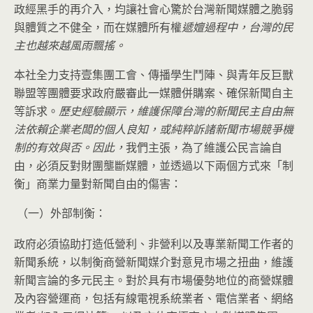
政經黑手的再介入，
均讓社會心驚於台灣新聞媒體之脆弱
與體質之不健全，
而在媒體所有權
遞嬗過程中，台灣的民
主也越來越風雨飄搖。
本社全力支持壹集團工會、傳播學生鬥陣、
與青年反巨獸
聯盟等團體要求政府嚴審此一媒體併購案、
確保新聞自主
等訴求。
歷史經驗顯示，
維護保障台灣的新聞民主自由無
法依賴企業老闆的個人良知，
或純粹訴諸新聞市場競爭機
制的有效與否。因此，
我們主張，
為了維護公民言論自
由，必須反對財團壟斷媒體，
並透過以下兩個方式來「制
衡」商業力量對新聞自由的傷害：
外部制衡：
（一）
政府必須協助打造低營利、非營利以及專業新聞工作者的
新聞系統，
以制衡商營新聞媒介對意見市場之扭曲，維護
新聞言論的多元民主。
對於具有市場優勢地位的商營媒體
及內容營運商，
包括有線電視系統業者、電信業者、網絡