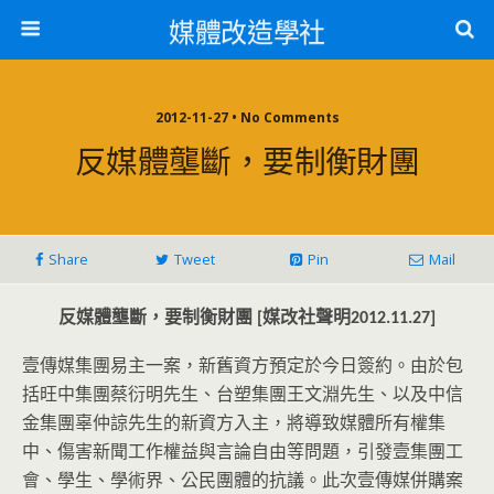
媒體改造學社
2012-11-27 • No Comments
反媒體壟斷，要制衡財團
Share
Tweet
Pin
Mail
反媒體壟斷，要制衡財團
媒改社聲明
[
2012.11.27]
壹傳媒集團易主一案，新舊資方預定於今日簽約。
由於包
括旺中集團蔡衍明先生、台塑集團王文淵先生、
以及中信
金集團辜仲諒先生的新資方入主，將導致媒體所有權集
中、
傷害新聞工作權益與言論自由等問題，引發壹集團工
會、學生、
學術界、公民團體的抗議。此次壹傳媒併購案