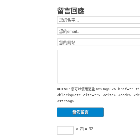
留言回應
XHTML:
您可以使用這些 html tags:
<a href="" ti
<blockquote cite=""> <cite> <code> <de
<strong>
× 四 = 32