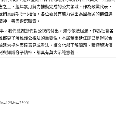
志之士，經年累月努力推動完成的公共領域。作為政黨代表，
我們真誠期盼也相信，各位委員有能力做出為國為民的價值選
精神，善盡遴選職責。
事，我們感謝您們對公視的付出，如今依法屆滿，作為社會各
誰都更了解維護公視法的重要性。本屆董事延任即已是得以合
院延宕提名表達意見或看法，讓文化部了解問題、積極解決僵
制與知識分子精神，都具有莫大示範意義。
px?n=125&s=25901