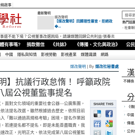
徵稿啟事
最新聲明
媒改聲明
【媒改聲明】回歸理性審查，拒絕政
熱門話題
�...
-
社會新
視董事還不能下場？公視董事改選困局，請讓媒體回歸公共利益/張春炎
體有事嗎?
捐款徵信
《共誌》
《傳播、文化與政治》
公民
別
中國
隱私與知情
影視勞動
影視產業
媒體識讀
網路
媒改聲明
| By
媒改社秘書處
漢
明】抗議行政怠惰！ 呼籲政院
不轉換
八屆公視董監事提名
分
憾，面對文化領域的重要社會公器
—
公廣集團，
SHARE THIS
《傳
未依法提名改選。雖然根據過去歷史，依照目前
中國
陷入「難以通過高規格考驗」困境，提名作業困
傳播
須，若連提名都不提名，即是未能善盡職責，我
儘速改正，光明正大、依法完成第八屆公視董監
公共