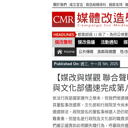
關於我們
成立宣言
寫信給媒改社
捐款支持
都要超過 12 局了，為何公
媒改聲明
媒改倡議
活動通知
媒
Home
公共傳媒
族群與媒體
性/
Published On:
週三, 十一月 5th, 2025
【媒改與媒觀 聯合聲
與文化部儘速完成第
依法行政是國家運作之根本，但我們很遺
其董監事改選案，文化部和行政院至今尚
遴選辦法，政院提名的董監事候選人恐仍
難重重，但提名是行政院及文化部的職責
們嚴正譴責如此明顯失職行為，呼籲政府