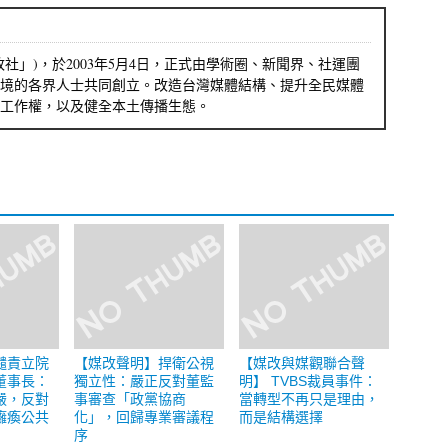
社」)，於2003年5月4日，正式由學術圈、新聞界、社運團
境的各界人士共同創立。改造台灣媒體結構、提升全民媒體
工作權，以及健全本土傳播生態。
譴責立院
【媒改聲明】捍衛公視
【媒改與媒觀聯合聲
董事長：
獨立性：嚴正反對董監
明】 TVBS裁員事件：
嚴，反對
事審查「政黨協商
當轉型不再只是理由，
癱瘓公共
化」，回歸專業審議程
而是結構選擇
序