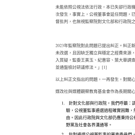
未能依照公視法依法行政，本已失卻行政
次發生，事實上，公視董事會延任問題，
督批判，也無視監察院對文化部和行政院
2023
年監察院對此問題已提出糾正。糾正
未改選，且因缺乏獨立與穩定之經費來源
入質疑，監委王美玉、紀惠容、葉大華調
並通盤檢討研議修法。」
[1]
以上糾正文指出的問題，一再發生，對關
媒改社與媒體觀察教育基金會作為長期關
針對文化部與行政院，我們呼籲：
驗，公視董監事遴選過程確實困難，
由。因此行政院與文化部仍應秉持公
野黨及社會各界溝通等。
針對遴選公視董監事的審查委員們