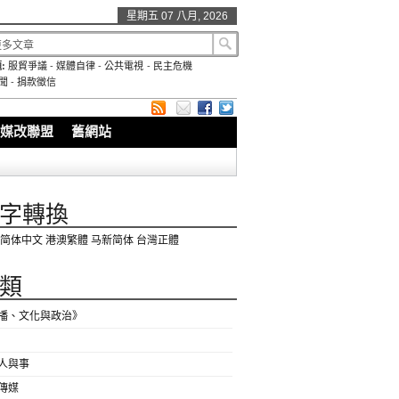
星期五 07 八月, 2026
:
服貿爭議
-
媒體自律
-
公共電視
-
民主危機
聞
-
捐款徵信
媒改聯盟
舊網站
字轉換
简体中文
港澳繁體
马新简体
台灣正體
類
播、文化與政治》
人與事
傳媒