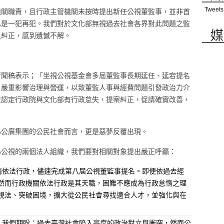
Tweets
機關職責，且行政主管機關未按時提出新任公視董監事，並非首
已是一犯再犯。我們對於文化部無視過去社會各界對此問題之監
媒
之糾正，感到遺憾不解。
新聞稿表示；「坐視公視基金會多屆董監事長期延任、延宕提名
，嚴重影響治理與營運，以致董監人事與經費問題引發政治力介
查認定行政院與文化部有行政怠失，提案糾正，促請確實改善，
心公廣集團的公民社會而言，更是惡夢反覆出現。
心公視的兩個法人組織，我們要對相關對象提出嚴正呼籲：
請依法行政，儘速完成第八屆公視董監事提名。即便依過去經
然而行政機關依法行政是其天職，困難不應成為行政怠惰之理
視法、突破困境，擴大從公民社會尋找適合人才，並強化與在
，我們期盼：過去臺灣社會陷入高度的政治對立與衝突，然而公