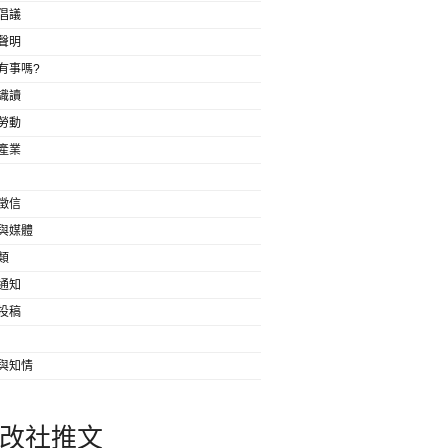
倡議
聲明
有事嗎?
識讀
勞動
產業
徵信
與媒體
類
通知
投稿
與知情
改社推文