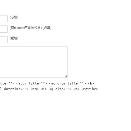
(必填)
(您的email不會被公開) (必填)
(選填)
tle=""> <abbr title=""> <acronym title=""> <b>
l datetime=""> <em> <i> <q cite=""> <s> <strike>