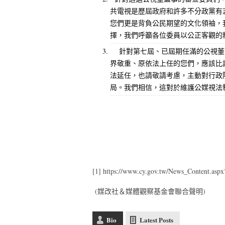
共電視是歷屆政府和許多不分政黨有
您們更是背負公民期望的文化領袖，
擇，我們呼籲各位委員以公正客觀的
針對第七屆、已屆期任滿的公視董
界敬重、原依法上任的您們，應該比
法延任，也請敬請考慮，主動對行政
局。我們相信，這對於維護公媒視法
[1]
https://www.cy.gov.tw/News_Content.as
(媒改社＆媒體觀察基金會聯合聲明)
Bio
Latest Posts