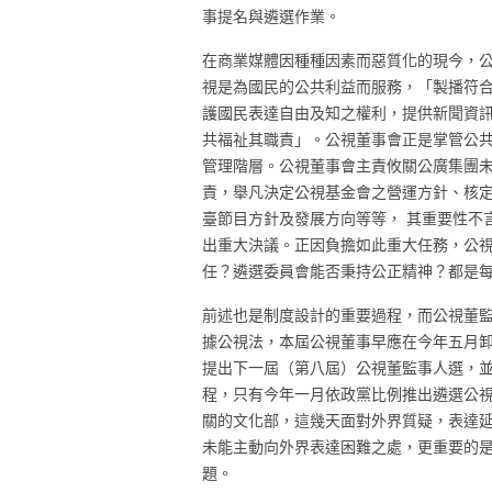
事提名與遴選作業。
在商業媒體因種種因素而惡質化的現今，
視是為國民的公共利益而服務，「製播符
護國民表達自由及知之權利，提供新聞資
共福祉其職責」。公視董事會正是掌管公
管理階層。公視董事會主責
攸關公廣集團
責，舉凡
決定公視基金會之營運方針、核
臺節目方針及發展方向等等， 其重要性不
出重大決議。正因負擔如此重大任務，公
任？遴選委員會能否秉持公正精神？都是
前述也是制度設計的重要過程，而公視董
據公視法，本屆公視董事早應在今年五月
提出下一屆（第八屆）公視董監事人選，
程，只有今年一月依政黨比例推出遴選公
關的文化部，這幾天面對外界質疑，表達
未能主動向外界表達困難之處，更重要的
題。