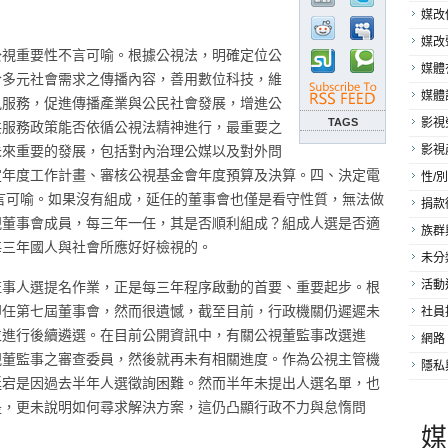
媒改
媒改
公視重要性不言可喻。根據公視法，明確定位公
媒體
合多元社會需求之傳播內容，善用數位科技，維
媒體
訊服務，促進傳播產業與公民社會發展，增進公
TAGS
影視
共服務政策能否依循公視法精神進行，最重要之
未來重要的發展，包括對內治理公媒以及對外問
影視
定年度工作計畫、審核公視基金會年度預算及決算。四、決定電
性/別
言可喻。如果沒有組成，延任的董事會也僅是看守性質，無法做
捐款
視董事會成員，每三年一任，其是否順利組成？組成人選是否適
族群
每三年國人與社會所應好好檢視的。
未分
監事人選提名作業，正是每三年程序啟動的首要、重要起步。根
活動
卸任第七屆董事會，然而很遺憾，截至目前，行政機關仍遲遲未
社員
並進行後續遴選。在目前公開資訊中，有關公視董監事改選進
網路
視董監事之審查委員，然後就再未有相關進度。作為公視主管機
隱私
延宕是因過去半年人選徵詢困難。然而半年未提出人選名單，也
是，更未說明如何尋求解決方案，這仍凸顯行政不力與怠惰問
媒