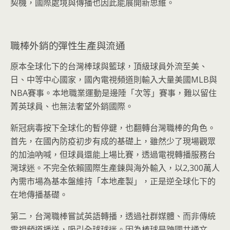
契機，國際處境與傳播也因此能展開新思維。
職棒外銷的彈性生產與流通
原本全球化下的台灣棒球與籃球，頂級球員外流至美、
日、中等中心國家，國內電視頻道則輸入大量美國MLB與
NBA賽事。本地職業運動是邊陲「次等」賽事，難以留住
菁英球員、也無法奢望外銷國際。
新冠病毒按下全球化的暫停鍵，也翻轉台灣職棒的角色。
首先，在國內防疫初步有成的基礎上，雖然少了現場觀眾
的加油吶喊，但球員還能上場比賽，透過電視轉播服務台
灣球迷。不完全依賴國際生產鍊與海外輸入，以2,300萬人
內需市場為基本盤維持「本地產製」，正是逆全球化下的
在地傳播基礎。
第二，台灣職棒嘗試英語轉播，透過社群媒體、而非傳統
電視頻道播送，吸引全球球迷。因為棒球是跨國共通文