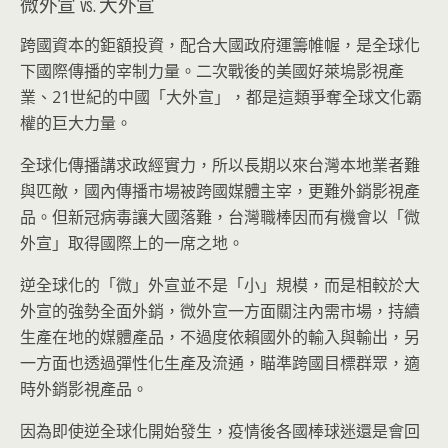
微外宣 vs. 大外宣
跨國資本的鉅額投資，配合大國政府運籌帷幄，是全球化
下國際傳播的宰制力量。二次戰後的美國好萊塢影視產
業、21世紀的中國「大外宣」，都是這類爭奪全球文化霸
權的巨大力量。
全球化傳播講求政經實力，所以長期以來台灣本地業者難
與匹敵，國內傳播市場被跨國媒體主宰，更難外銷影視產
品。但新冠病毒讓大國落難，台灣職棒因而有機會以「微
外宣」取得國際上的一席之地。
逆全球化的「微」外宣並不是「小」規模，而是相較於大
外宣的強勢全面外銷，微外宣一方面關注內需市場，持續
生產在地的媒體產品，不過度依賴國外的輸入與輸出，另
一方面也透過彈性化生產及流通，瞄準跨國目標群眾，適
時外銷影視產品。
因為即使逆全球化開始發生，疫情後各國棒球迷還是會回