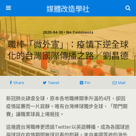
媒體改造學社
2020-04-30 • No Comments
職棒「微外宣」：疫情下逆全球
化的台灣國際傳播之路／劉昌德
Share
Tweet
Pin
Mail
新冠肺炎肆虐全球，原本各地職棒開季升溫的4月，卻因
疫情延賽而一片寂靜。唯有台灣棒球獨步全球，「閉門開
賽」讓職業球員上場競技。
這幾週台灣職棒更透過Twitter以英語轉播，成為各國球迷
與球評在疫情期間無球可看的慰藉。來自美國等地的海外