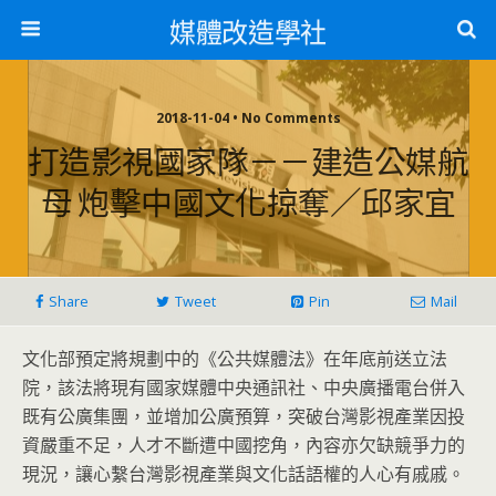
媒體改造學社
2018-11-04 • No Comments
打造影視國家隊－－建造公媒航
母 炮擊中國文化掠奪／邱家宜
Share
Tweet
Pin
Mail
文化部預定將規劃中的《公共媒體法》在年底前送立法
院，該法將現有國家媒體中央通訊社、中央廣播電台併入
既有公廣集團，並增加公廣預算，突破台灣影視產業因投
資嚴重不足，人才不斷遭中國挖角，內容亦欠缺競爭力的
現況，讓心繫台灣影視產業與文化話語權的人心有戚戚。