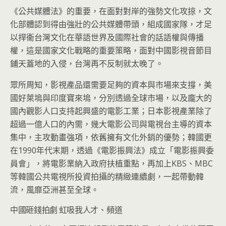
《公共媒體法》的重要，在面對對岸的強勢文化攻掠，文
化部體認到得由強壯的公共媒體帶頭，組成國家隊，才足
以捍衞台灣文化在華語世界及國際社會的話語權與傳播
權，這是國家文化戰略的重要策略，面對中國影視音節目
鋪天蓋地的入侵，台灣再不反制就太晚了。
眾所周知，影視產品還需要足夠的資本與市場來支撐，美
國好萊塢與印度寶來塢，分別透過全球市場，以及龐大的
國內觀影人口支持起興盛的電影工業；日本影視產業除了
超過一億人口的內需，幾大電影公司與電視台主導的資本
集中，主攻動畫強項，依舊擁有文化外銷的優勢；韓國更
在1990年代末期，透過《電影振興法》成立「電影振興委
員會」，將電影業納入政府扶植重點，再加上KBS、MBC
等韓國公共電視所投資拍攝的精緻連續劇，一起帶動韓
流，風靡亞洲甚至全球。
中國砸錢拍劇 虹吸我人才、頻道