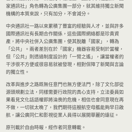
家通訊社」角色轉為公廣集團一部分，就其維持獨立新聞
機構的本質來說，只有加分，不會減分。
中央通訊社一路以來累積了豐富的經驗與人才，並與許多
國際通訊社有長期合作關係，這些國際網絡都是珍貴資
產，將中央社併入公廣集團，使其脫離「國家」，轉為
「公共」。兩者差別在於「國家」機器容易受制於當權，
但「公共」則透過制度設計的「一臂之遙」，讓當權者的
干涉很不方便或很容易就被發現，相對保障了新聞與言論
的獨立性。
改革與進步之路既無任意門也無方便法門，除了文化部從
源頭規劃立法，同樣需要行政院的真心支持，立法委員如
果看見文化話語權即將淪喪的危機，相信也會同意現在再
不做，一切就太晚了，我們期待這艘航空母艦能夠早日啟
航，讓公廣同仁和影視從業人員得以展開華麗的遠征。
原刊載於自由時報，經作者同意轉載。