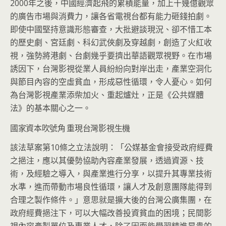
2000年之後，中國經濟起飛的累積能量，加上十幾億觀眾
的廣告市場與消費力，讓各省電視台都有能力砸錢拍劇。
即使中國堅持意識形態審查，大批避談現況、卻不惜工本
的歷史劇、宮廷劇、科幻武俠劇及穿越劇，創造了火紅收
視，強勢將港劇、台劇幾乎要擠出華語觀眾視野。在市場
誘因下，台灣影視從業人員紛紛向對岸出走，產業空洞化
與節目內容的空虛貧血，形成惡性循環，令人憂心。如何
為台灣影視產業添柴加火、重起爐灶，正是《公共媒體
法》的基本關心之一。
國家資本吹號角 重現台灣影視生機
該法草案第10條之立法說明：「公媒基金會接受政府經費
之挹注，應以其優勢協助內容產業發展，透過資源、技
術，及經驗之導入，與產業進行分享，以提升其專業技術
水準，進而帶動市場良性循環，讓人才及創意團隊能得到
合理之製作條件。」意思就是擴大後的台灣公廣集團，在
政府經費挹注下，可以大幅改善投資貧血的困境；民間影