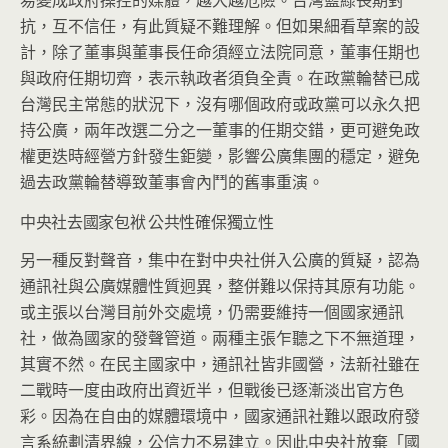
易變成政府操控的媒體，越大越危險。台灣藍綠長期對
抗，互不信任，有此質疑不難理解。但如果細看草案的設
計，除了董事與董事長任命須經立法院同意，董事任期也
與政府任期切齊，表示執政者須負全責。在政黨輪替已成
台灣民主常態的狀況下，沒有哪個政府或政黨可以永久把
持公廣，兩年改選二分之一董事的任期交錯，更可避免政
權更迭時經營方針發生鉅變，影響公廣集團的穩定，避免
過去政黨輪替導致董事會內鬥的舊事重演。
中央社去國家包袱 公共性確保獨立性
另一種反對聲音，集中在對中央社併入公廣的質疑，認為
通訊社與公廣媒體性質迥異，整併難以保持其原有功能。
或主張以台灣目前外交處境，仍需要維持一個國家通訊
社，做為國家的發聲管道。兩種主張乍聽之下不無道理，
其實不然。在民主國家中，通訊社皆非國營，法新社雖在
二戰時一度由政府出資近半，但戰後已逐漸淡出官方色
彩。因為在自由的媒體環境中，國家通訊社難以跟政府發
言系統劃清界線，公信力不易建立。因此中央社放棄「國