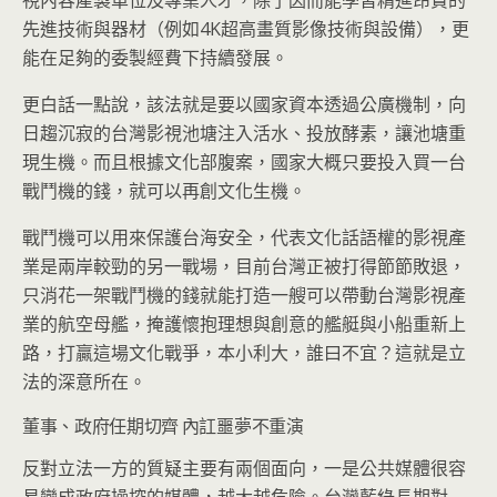
視內容產製單位及專業人才，除了因而能學習精進昂貴的
先進技術與器材（例如4K超高畫質影像技術與設備），更
能在足夠的委製經費下持續發展。
更白話一點說，該法就是要以國家資本透過公廣機制，向
日趨沉寂的台灣影視池塘注入活水、投放酵素，讓池塘重
現生機。而且根據文化部腹案，國家大概只要投入買一台
戰鬥機的錢，就可以再創文化生機。
戰鬥機可以用來保護台海安全，代表文化話語權的影視產
業是兩岸較勁的另一戰場，目前台灣正被打得節節敗退，
只消花一架戰鬥機的錢就能打造一艘可以帶動台灣影視產
業的航空母艦，掩護懷抱理想與創意的艦艇與小船重新上
路，打贏這場文化戰爭，本小利大，誰曰不宜？這就是立
法的深意所在。
董事、政府任期切齊 內訌噩夢不重演
反對立法一方的質疑主要有兩個面向，一是公共媒體很容