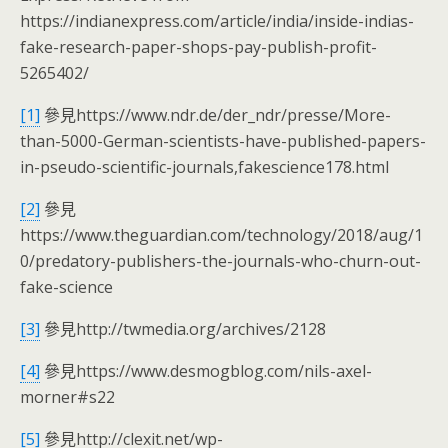
https://indianexpress.com/article/india/inside-indias-
fake-research-paper-shops-pay-publish-profit-
5265402/
[1]
參見https://www.ndr.de/der_ndr/presse/More-
than-5000-German-scientists-have-published-papers-
in-pseudo-scientific-journals,fakescience178.html
[2]
參見
https://www.theguardian.com/technology/2018/aug/1
0/predatory-publishers-the-journals-who-churn-out-
fake-science
[3]
參見http://twmedia.org/archives/2128
[4]
參見https://www.desmogblog.com/nils-axel-
morner#s22
[5]
參見http://clexit.net/wp-