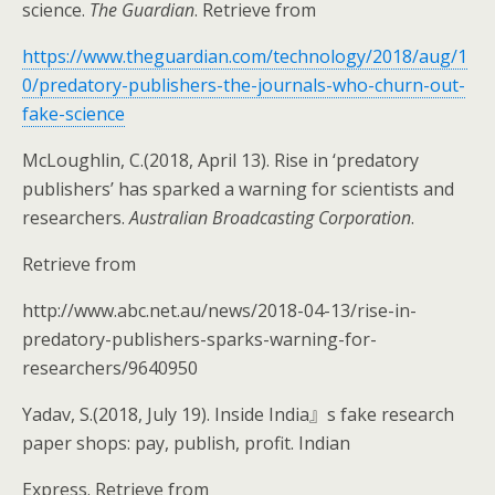
science.
The Guardian
. Retrieve from
https://www.theguardian.com/technology/2018/aug/1
0/predatory-publishers-the-journals-who-churn-out-
fake-science
McLoughlin, C.(2018, April 13). Rise in ‘predatory
publishers’ has sparked a warning for scientists and
researchers.
Australian Broadcasting Corporation
.
Retrieve from
http://www.abc.net.au/news/2018-04-13/rise-in-
predatory-publishers-sparks-warning-for-
researchers/9640950
Yadav, S.(2018, July 19). Inside India』s fake research
paper shops: pay, publish, profit. Indian
Express. Retrieve from