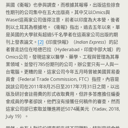
英國《衞報》也參與調查，而根據其報導，出版這些掠食
性期刊的公司集中在五大出版商，其中又以Omics與
Waset這兩家公司值得注意，前者以印度為大本營，後者
則以土耳其為根據地。《衞報》指出，過去五年以來，單
是英國的大學就有超過5千名學者在這兩家公司出版的期
刊上發表論文。
[2]
《印度快報》（
Indian Express
）的記
者曾走訪位在哈德巴拉（Hyderabad，印度中部大城）的
Omics公司，發現這家以醫學、藥學、工程與管理為其專
業領域、並發行785份期刊的公司，辦公室只有一人與一
台電腦。更糟的是，這家公司今年五月時曾被美國貿易委
員會（Federal Trade Commission, FTC）指控，內容是
說該公司在2011年8月25日至2017年7月31日之間，以出
版及研討會註冊費的形式收取費用，但許多答應擔任編委
會成員的學者卻說，他們沒有接獲任何稿件的審查，然而
這家公司卻已索取並賺進將近5074萬美元（Yadav, 2018,
July 19）。