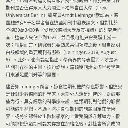
當然，也有人對這份調查報告持不同觀點，特別是掠食性
期刊是否值得眾人大力關注。柏林自由大學（Freie
Universität Berlin）研究員Arndt Leininger就認為，德
國雖然有5千名學者曾在這些期刊中發表論文，但對比於
全德39萬3400名（受雇於德國大學及其機構）的研究者而
言，這些人只佔不到1.5%，並且很可能只會受騙上當一
次；相對而言，研究者只要熟悉某個領域之後，很自然明
白該領域的重要期刊有哪些（Leininger, 2018, August
6）。此外，也有論點指出，學術界的發表壓力，才是這
些期刊存在的主因。換句話說，這類期刊論文多半被學者
用來滿足體制升等的需要。
儘管如Leininger所言，掠食性期刊雖然存在影響，但這只
是針對少數德國的科學家，大部分人還是理智的；對於那
些內行、具有經驗的科學家來說，這類期刊對他們的影響
可能微乎甚微。不過，將掠食性期刊的問題限定在學術
界，或將它歸咎於少數科學家的上當受騙與升等壓力，很
可能忽視這類期刊論文存放在網絡之後，對社會所造成的