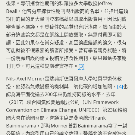
後果。專研掠食性期刊的科羅拉多大學教授Jeffrey
Beall，他曾蒐集掠食性期刊與出版商的名單，並指出這類
期刊的目的是大量刊登來稿藉以賺取出版費用，因此同儕
審查並不嚴謹，刊登稿件的品質也有所堪慮，然而由於大
部分這些論文都是在網絡上開放獲取，無需付費即可閱
讀，因此如果存在尚有疑慮、甚至論證錯誤的論文，很有
可能就被不假思索的讀者所接受。曾有學者親身試驗，將
一份明顯錯誤的論文投稿至掠食性期刊，結果還獲多家期
刊刊登，可見這種疑慮確實存在。
[3]
Nils-Axel Mörner是瑞典斯德哥爾摩大學地質學退休教
授，他認為氣候變遷的機制與二氧化碳的增加無關，
[4]
也
認為海平面從過去200年來仍維持同樣的水平。去年
（2017）聯合國氣候變遷綱要公約（UN Framework
Convention on Climate Change, UNFCCC）第23屆締約
國大會在德國召開，會議主席是斐濟總理Frank
Bainimarama，那時Mörner曾對Bainimarama寫了一封
公開信，內容引用自己的論文佐證，聲稱斐濟不會被海水