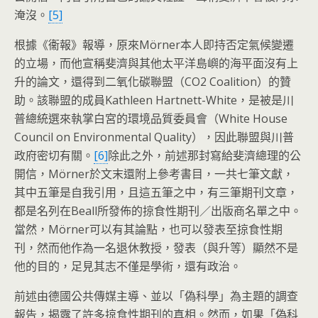
淹沒。
[5]
根據《衞報》報導，原來Mörner本人即持否定氣候變遷
的立場，而他宣稱斐濟與其他太平洋島嶼的海平面沒有上
升的論文，還得到二氧化碳聯盟（CO2 Coalition）的贊
助。該聯盟的成員Kathleen Hartnett-White，是被是川
普總統選來執掌白宮的環境品質委員會（White House
Council on Environmental Quality），因此聯盟與川普
政府密切有關。
[6]
除此之外，前述那封寫給斐濟總理的公
開信，Mörner於文末還附上參考書目，一共七筆文獻，
其中五筆是自我引用，且這五筆之中，有三筆期刊文章，
都是名列在Beall所發佈的掠食性期刊／出版商名單之中。
當然，Mörner可以有其論點，也可以發表至掠食性期
刊，然而他作為一名退休教授，發表（與升等）顯然不是
他的目的，足見其志不僅是學術，還有政治。
前述由德國公共傳媒主導、並以「偽科學」為主題的調查
報告，揭露了許多掠食性期刊的真相。然而，如果「偽科