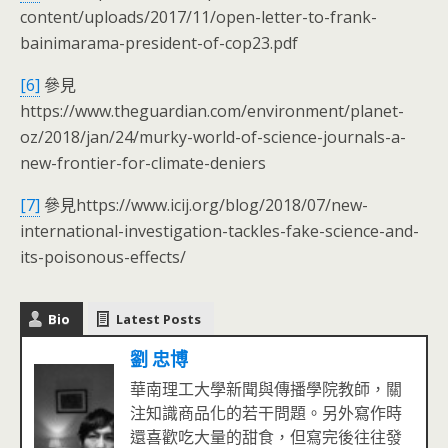
content/uploads/2017/11/open-letter-to-frank-
bainimarama-president-of-cop23.pdf
[6]
參見
https://www.theguardian.com/environment/planet-
oz/2018/jan/24/murky-world-of-science-journals-a-
new-frontier-for-climate-deniers
[7]
參見https://www.icij.org/blog/2018/07/new-
international-investigation-tackles-fake-science-and-
its-poisonous-effects/
Bio
Latest Posts
劉 忠博
華南理工大學新聞與傳播學院教師，關
注知識商品化的若干問題。另外寫作時
還喜歡吃大量的甜食，但寫完後往往發