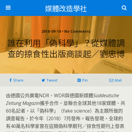
媒體改造學社
2018-09-10 • No Comments
誰在利用「偽科學」？從媒體調
查的掠食性出版商談起／劉忠博
Share
Tweet
Pin
Mail
由德國公共廣電NDR、WDR與德國新媒體
Süddeutsche
Zeitung Magazin
攜手合作，並聯合全球其他18家媒體、共
60名記者，以「偽科學」（fake science）為主題所做的
調查報告，於今年（2018）7月發佈。報告發現，全球約
有40萬名科學家曾在這類偽科學期刊／掠食性期刊上發表