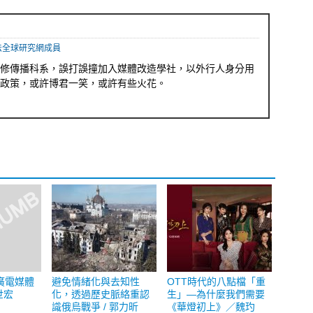
益法全球研究網成員
修傳播科系，誤打誤撞加入媒體改造學社，以外行人身分用
政策，或許博君一笑，或許有些火花。
廣電媒體
避免情緒化與去知性
OTT時代的八點檔「重
世宏
化，透過歷史脈絡重認
生」—為什麼我們需要
識俄烏戰爭 / 郭力昕
《華燈初上》／魏玓