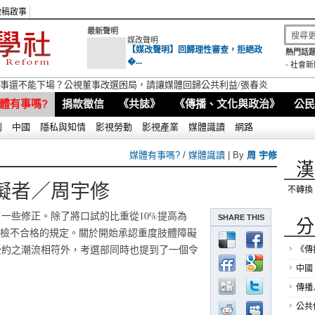
徵稿啟事
最新聲明
媒改聲明
【媒改聲明】回歸理性審查，拒絕政
熱門話題
�...
-
社會新
視董事還不能下場？公視董事改選困局，請讓媒體回歸公共利益/張春炎
體有事嗎?
捐款徵信
《共誌》
《傳播、文化與政治》
公民
別
中國
隱私與知情
影視勞動
影視產業
媒體識讀
網路
媒體有事嗎?
/
媒體識讀
| By
周 宇修
漢
礙者／周宇修
不轉換
一些修正。除了將口試的比重從10%提高為
SHARE THIS
分
體檢不合格的規定。關於開始承認重度肢體障礙
公約之潮流相符外，考選部同時也提到了一個令
《傳
中國
傳播
公共