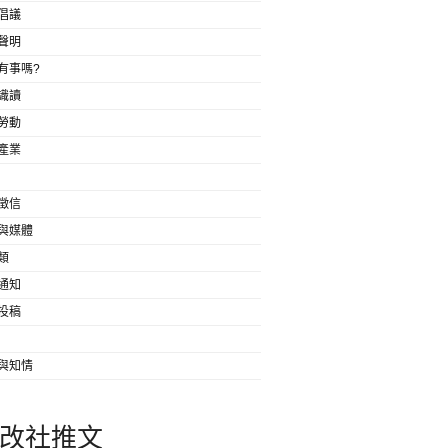
倡議
聲明
有事嗎?
識讀
勞動
產業
徵信
與媒體
類
通知
投稿
與知情
改社推文