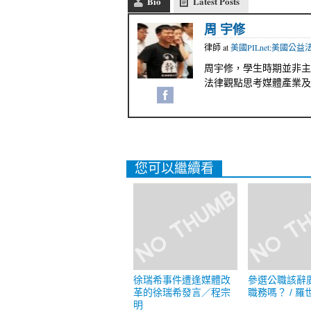
Bio
Latest Posts
周 宇修
律師
at
美國PILnet:美國公
周宇修，學生時期並非主
法律觀點思考媒體產業及
您可以繼續看
徐瑞希事件遭逢媒體改
參選公職該辭
革的徐瑞希發言／程宗
職務嗎？ / 羅
明