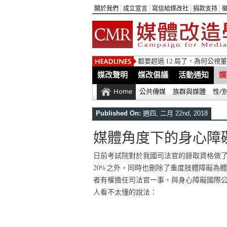
關於我們
成立宣言
寫信給媒改社
捐款支持
都要超過 12 局了，為何公
媒改聲明
媒改倡議
活動通知
媒
Home
公共傳媒
族群與媒體
性/
Published On:
週四, 二月 22nd, 2018
媒體角度下的身心障
日前考試院對於我國司法官的錄取資格做了
20%之外，同時也刪除了重度肢體障礙為
者有權擔任司法官一事，與身心障礙國際
人看不太懂的說法：