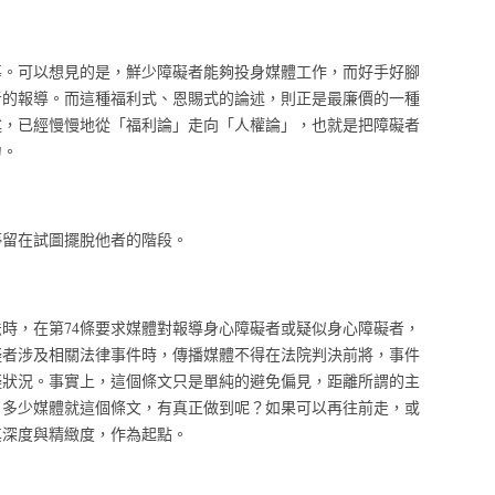
導。可以想見的是，鮮少障礙者能夠投身媒體工作，而好手好腳
者的報導。而這種福利式、恩賜式的論述，則正是最廉價的一種
述，已經慢慢地從「福利論」走向「人權論」，也就是把障礙者
力。
停留在試圖擺脫他者的階段。
法時，在第74條要求媒體對報導身心障礙者或疑似身心障礙者，
礙者涉及相關法律事件時，傳播媒體不得在法院判決前將，事件
礙狀況。事實上，這個條文只是單純的避免偏見，距離所謂的主
，多少媒體就這個條文，有真正做到呢？如果可以再往前走，或
其深度與精緻度，作為起點。