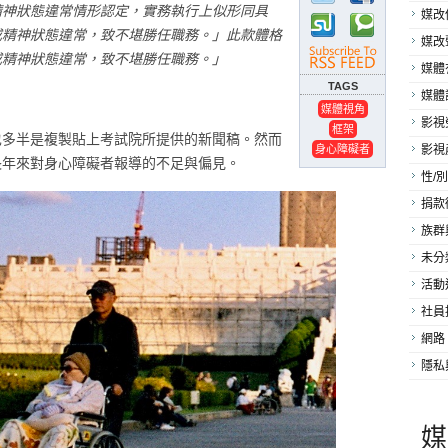
精神狀態違常情形認定，實務執行上似形同具
媒改
或精神狀態違常，致不堪勝任職務。」此款體格
媒改
或精神狀態違常，致不堪勝任職務。」
媒體
TAGS
媒體
媒體視角
影視
框架
也多半是複製貼上考試院所提供的新聞稿。然而
身心障礙者
影視
長年來對身心障礙者報導的不足與偏見。
性/別
捐款
族群
未分
活動
社員
網路
隱私
媒