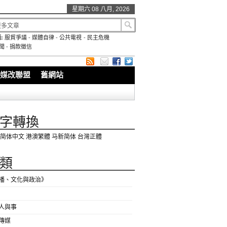
星期六 08 八月, 2026
:
服貿爭議
-
媒體自律
-
公共電視
-
民主危機
聞
-
捐款徵信
媒改聯盟
舊網站
字轉換
简体中文
港澳繁體
马新简体
台灣正體
類
播、文化與政治》
人與事
傳媒