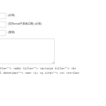
(必填)
(您的email不會被公開) (必填)
(選填)
tle=""> <abbr title=""> <acronym title=""> <b>
l datetime=""> <em> <i> <q cite=""> <s> <strike>