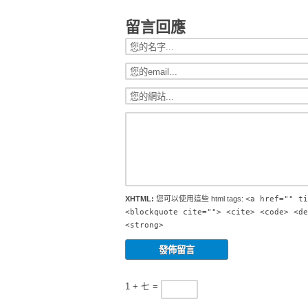
留言回應
XHTML:
您可以使用這些 html tags:
<a href="" ti
<blockquote cite=""> <cite> <code> <de
<strong>
1 + 七 =