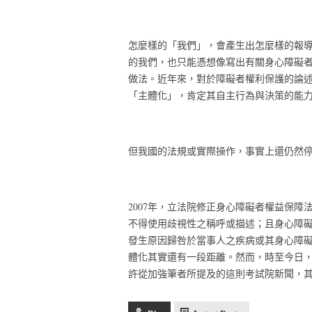
怎麼樣的「我們」，會產生出怎麼樣的報
的我們，也只能憑想像寫出有關身心障礙
做法。近年來，對於障礙者權利保護的論
「主體化」，肯定其自主行為與決策的能
但我國的法規或實際操作，事實上還仍然
2007年，立法院修正身心障礙者權益保障
不得使用歧視性之稱呼或描述；且身心障
發生原因歸咎於當事人之疾病或其身心障
體化其實還有一段距離。然而，時至今日
許從加強筆者所提及的這則考試院新聞，