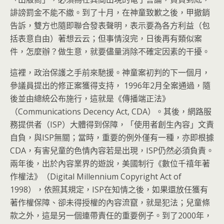
誹謗罰金不能不繳。到了十月，在神童致歉之後，甲撤銷
告訴，雙方也隨即聯合發表聲明，表示要為各方利益（包
括表意自由）著想云云；但事情沒完，日後再有類似案
件，怎麼辦？做生意，就要儘量消除不確定因素的干擾。
這裡，政治保護之手前來馳援。神童案初判的下一個月，
參議員提出的修正案獲得支持， 1996年2月全案通過，隨
後並由總統公布施行，這就是《傳播端正法》
（Communications Decency Act, CDA）。其後，網路服
務提供者（ISP）大體得到保障，「使用者創生內容」文責
自負，與ISP無關；當時，重要的例外僅有一種，亦即根據
CDA，有害兒童的色情內容若是出現，ISP仍然必須負責。
兩年後，出於內容業界的遊說，美國制行《數位千禧年著
作權法》（Digital Millennium Copyright Act of
1998），依照其規定，ISP在知情之後，如果還放任獲有
著作權保障、卻未得授權的內容流竄，就是犯法；兒童條
款之外，這是另一個連帶責任的重要例子。到了2000年，