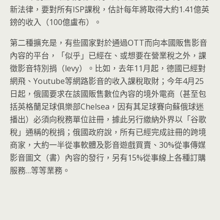
新法律，要對所有ISP課稅，估計每年將取得大約1.41億英
鎊的收入（100億盧布）。
第二種擴充是，有些國家對於通過OTT而向本國販售影音
內容的平台，「似乎」已經在、或想要在營業稅之外，課
徵影音特別捐（levy）。比如，去年11月起，德國已經對
網飛、Youtube等網路影音的收入課稅取財；今年4月25
日起，俄國要求在該國販售數位內容的境外電商（甚至包
括英格蘭足球俱樂部Chelsea，因有其足球賽向蘇俄球迷
播出）必須向稅務單位註冊，據此另行繳納外界以「谷歌
稅」通稱的稅捐；俄國政府說，所有已經完成註冊的跨境
商家，大約一半從事軟體及影音遊戲買賣、30%從事傳媒
影音圖文（書）內容的發行，另有15%從事線上各種訂購
服務…等等業務。