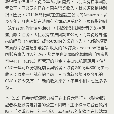
統很快頒佈法令，從今年九月底開始，即便沒有在本國設
置公司，但只要它們在本國有營業收入，就必須繳納特別
捐。因此，2015年開始就在法國設置公司的Amazon，以
及今年元月也開始在法國有公司處理業務的亞馬遜影視劇
（Amazon Prime Video），固然要對法國影音的製播有
些貢獻；往後，即便沒有在法國設置公司，而是從境外進
來的網飛（Netflix）或Youtube的影音收入，也都必須要
有貢獻；額度是網飛訂戶收入的2%訂費，Youtube取自法
國影音廣告收入的2%，都要納進法國聞名遐邇的「國家影
音中心」（CNC）所管理的基金，由CNC統籌運用。估計
CNC一年可以分別從前者與後者，取得240萬與300萬美元
收入；原本一年就有約合兩、三百億新台幣可以分配的
CNC，如今又有一筆新的收入來源，不無小補，也是多多
益善。
本（52）屆金鐘獎頒獎典禮已在上週六舉行。《聯合報》
記者楊起鳳肯定評審的公正。同時，王小棣導演登台致詞
時，「語重心長」的一句話，幸有記者的紀錄而在報端頭