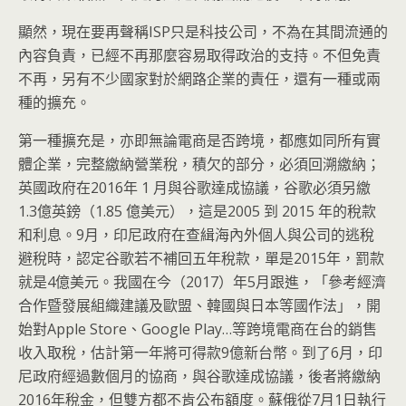
顯然，現在要再聲稱ISP只是科技公司，不為在其間流通的
內容負責，已經不再那麼容易取得政治的支持。不但免責
不再，另有不少國家對於網路企業的責任，還有一種或兩
種的擴充。
第一種擴充是，亦即無論電商是否跨境，都應如同所有實
體企業，完整繳納營業稅，積欠的部分，必須回溯繳納；
英國政府在2016年 1 月與谷歌達成協議，谷歌必須另繳
1.3億英鎊（1.85 億美元），這是2005 到 2015 年的稅款
和利息。9月，印尼政府在查緝海內外個人與公司的逃稅
避稅時，認定谷歌若不補回五年稅款，單是2015年，罰款
就是4億美元。我國在今（2017）年5月跟進，「參考經濟
合作暨發展組織建議及歐盟、韓國與日本等國作法」，開
始對Apple Store、Google Play…等跨境電商在台的銷售
收入取稅，估計第一年將可得款9億新台幣。到了6月，印
尼政府經過數個月的協商，與谷歌達成協議，後者將繳納
2016年稅金，但雙方都不肯公布額度。蘇俄從7月1日執行