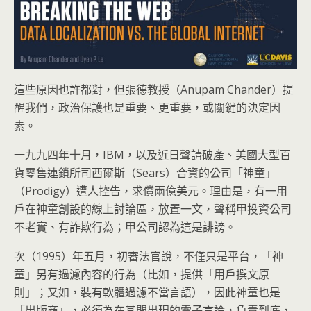
這些原因也許都對，但張德教授（Anupam Chander）提
醒我們，政治保護也是重要、更重要，或關鍵的決定因
素。
一九九四年十月，IBM，以及近日聲請破產、美國大型百
貨零售連鎖所司西爾斯（Sears）合資的公司「神童」
（Prodigy）遭人控告，求償兩億美元。理由是，有一用
戶在神童創設的線上討論區，放置一文，聲稱甲投資公司
不老實、有詐欺行為；甲公司認為這是誹謗。
次（1995）年五月，初審法官說，不僅只是平台，「神
童」另有過濾內容的行為（比如，提供「用戶撰文原
則」；又如，裝有軟體過濾不當言語），因此神童也是
「出版商」，必須為在其間出現的電子言論，負責到底，