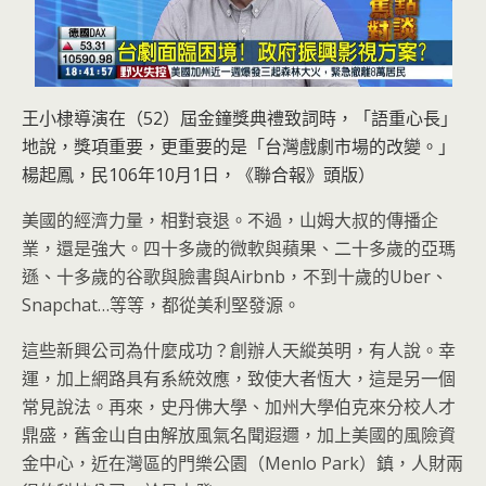
王小棣導演在（52）屆金鐘獎典禮致詞時，「語重心長」
地說，獎項重要，更重要的是「台灣戲劇市場的改變。」
楊起鳳，民106年10月1日，《聯合報》頭版）
美國的經濟力量，相對衰退。不過，山姆大叔的傳播企
業，還是強大。四十多歲的微軟與蘋果、二十多歲的亞瑪
遜、十多歲的谷歌與臉書與Airbnb，不到十歲的Uber、
Snapchat…等等，都從美利堅發源。
這些新興公司為什麼成功？創辦人天縱英明，有人說。幸
運，加上網路具有系統效應，致使大者恆大，這是另一個
常見說法。再來，史丹佛大學、加州大學伯克來分校人才
鼎盛，舊金山自由解放風氣名聞遐邇，加上美國的風險資
金中心，近在灣區的門樂公園（Menlo Park）鎮，人財兩