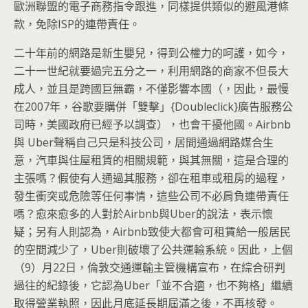
歐洲聯盟的電子商務指令跟進，同樣提供類似的避風港條
款，免除ISP的連帶責任。
二十年前的網路是新生嬰兒，得到公權力的呵護，如今，
二十一世紀就要過完五分之一，利用網路的商家不但長大
成人，並且是跨國巨無霸，不僅影響本國（，因此，最慢
在2007年，谷歌要購併「雙擊」{Doubleclick}廣告服務公
司時，美國政府已經予以調查），也會干擾他國。Airbnb
與 Uber聲稱自己只是科技公司，居間通過網路媒合生
意，汽車與住屋租賃的相關規範，與其無關，這是合理的
主張嗎？假使有人通過其服務，卻在租車或租房的過程，
發生衝突或危險等任何事情，這些公司不必肩負連帶責任
嗎？愈來愈多的人對於Airbnb與Uber的說法，表示懷
疑；另有人則認為，Airbnb致使大都會可租賃給一般居民
的空間減少了，Uber則破壞了公共運輸系統。因此，上個
（9）月22日，倫敦交通運輸主管機構宣布，在綜合研判
過往的紀錄後，它認為Uber「並不合適，也不夠格」繼續
取得營業執照，因此月底延長期屆滿之後，不再核發。