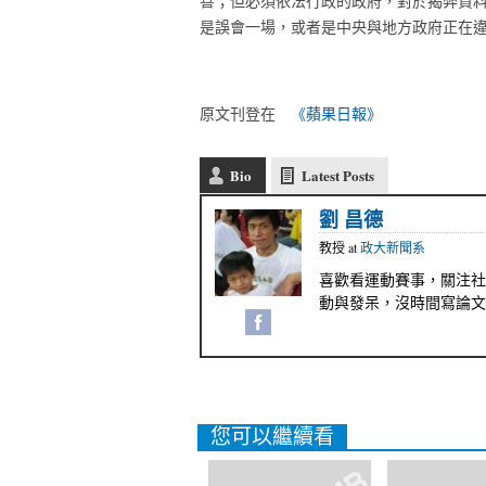
善；但必須依法行政的政府，對於揭弊資
是誤會一場，或者是中央與地方政府正在
原文刊登在
《蘋果日報》
Bio
Latest Posts
劉 昌德
教授
at
政大新聞系
喜歡看運動賽事，關注社
動與發呆，沒時間寫論文
您可以繼續看