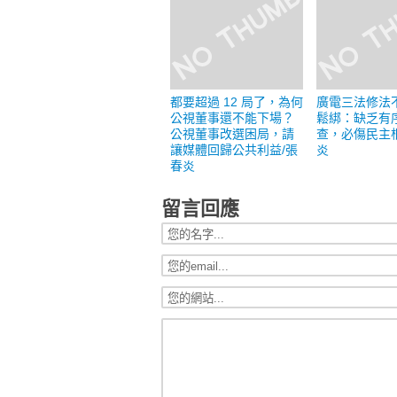
都要超過 12 局了，為何
廣電三法修法
公視董事還不能下場？
鬆綁：缺乏有
公視董事改選困局，請
查，必傷民主
讓媒體回歸公共利益/張
炎
春炎
留言回應