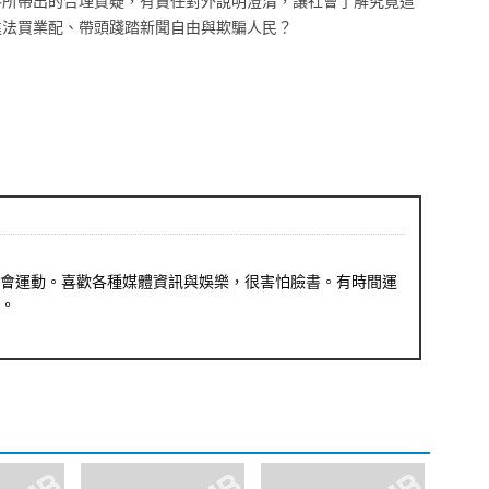
料所帶出的合理質疑，有責任對外說明澄清，讓社會了解究竟這
違法買業配、帶頭踐踏新聞自由與欺騙人民？
會運動。喜歡各種媒體資訊與娛樂，很害怕臉書。有時間運
。