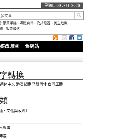
星期日 09 八月, 2026
:
服貿爭議
-
媒體自律
-
公共電視
-
民主危機
聞
-
捐款徵信
媒改聯盟
舊網站
字轉換
简体中文
港澳繁體
马新简体
台灣正體
類
播、文化與政治》
人與事
傳媒