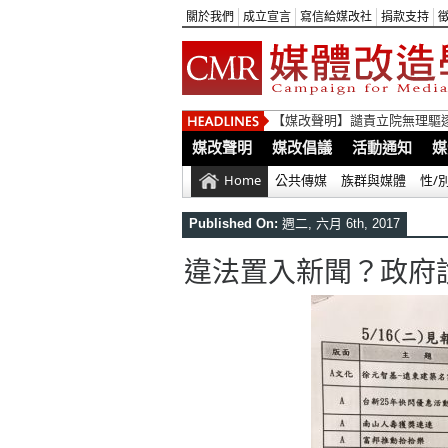
關於我們
成立宣言
寫信給媒改社
捐款支持
【媒改聲明】譴責立院無理驅
媒改聲明
媒改倡議
活動通知
媒
Home
公共傳媒
族群與媒體
性/
Published On:
週二, 六月 6th, 2017
違法置入新聞？政府