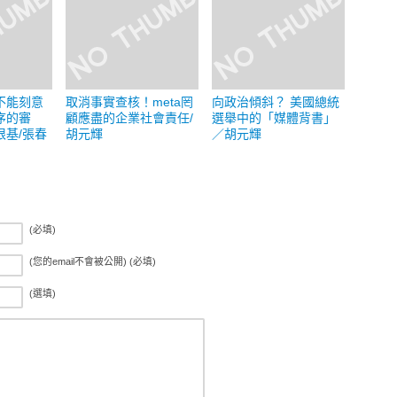
不能刻意
取消事實查核！meta罔
向政治傾斜？ 美國總統
序的審
顧應盡的企業社會責任/
選舉中的「媒體背書」
根基/張春
胡元輝
／胡元輝
(必填)
(您的email不會被公開) (必填)
(選填)