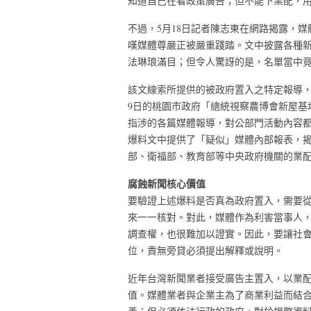
知道自己在看政策廣告；但不能下業配，
不過，5月18日記者陳志東在網路揭露，
嘆媒體尊嚴正被嚴重踐踏。文中披露各種
法琳琅滿目；但令人驚訝的是，名單當中
該文線索所提供的被政府置入之特定報導，
9日的桃園市政府「總統視察農博會新屋基
指涉的各篇媒體報導，對公部門活動內容
爆料文中提供了「疑似」媒體內部報表，揭
部、衛福部、教育部等中央政府機關的業配
腐蝕新聞核心價值
要驗證上述爆料是否真為政府置入，需要
來一一核對。對此，媒體作為利害當事人
調查權，也很難加以證實。因此，要讓社
位，責無旁貸必須提出解釋或說明。
近年台灣新聞業者接受廣告主置入，以業
值。媒體業者與企業主為了商業利益而結