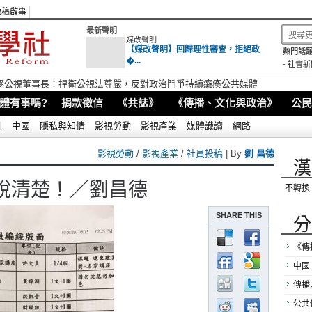
徵稿啟事
最新聲明
媒改聲明
【媒改聲明】回歸理性審查，拒絕政
熱門話題
�...
-
社會新
逐公視董事長：捍衛公視法尊嚴，反對政治鬥爭持續癱瘓公共媒體
體有事嗎?
捐款徵信
《共誌》
《傳播、文化與政治》
公民
別
中國
隱私與知情
影視勞動
影視產業
媒體識讀
網路
影視勞動
/
影視產業
/
社員投稿
| By
劉 昌德
漢
說清楚！／劉昌德
不轉換
SHARE THIS
分
《傳
中國
傳播
公共