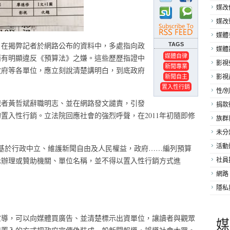
媒改
媒改
媒體
，在揭弊記者於網路公布的資料中，多處指向政
TAGS
媒體
媒體自律
而有明顯違反《預算法》之嫌。這些歷歷指證中
影視
新聞專業
政府等各單位，應立刻說清楚講明白，到底政府
新聞自主
影視
置入性行銷
性/別
社記者黃哲斌辭職明志、並在網路發文譴責，引發
捐款
置入性行銷。立法院回應社會的強烈呼聲，在2011年初隨即修
族群
未分
活動
「基於行政中立、維護新聞自由及人民權益，政府……編列預算
示辦理或贊助機關、單位名稱，並不得以置入性行銷方式進
社員
網路
隱私
宣導，可以向媒體買廣告、並清楚標示出資單位，讓讀者與觀眾
媒