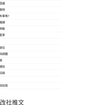
倡議
聲明
有事嗎?
識讀
勞動
產業
徵信
與媒體
類
通知
投稿
與知情
改社推文