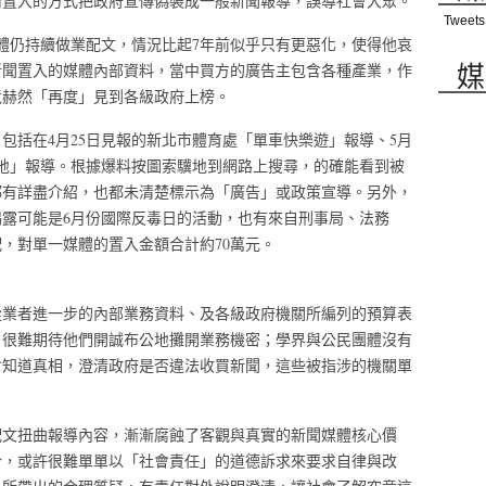
用置入的方式把政府宣傳偽裝成一般新聞報導，誤導社會大眾。
Tweets
媒體仍持續做業配文，情況比起7年前似乎只有更惡化，使得他哀
媒
新聞置入的媒體內部資料，當中買方的廣告主包含各種產業，作
竟赫然「再度」見到各級政府上榜。
包括在4月25日見報的新北市體育處「單車快樂遊」報導、5月
地」報導。根據爆料按圖索驥地到網路上搜尋，的確能看到被
都有詳盡介紹，也都未清楚標示為「廣告」或政策宣導。另外，
露可能是6月份國際反毒日的活動，也有來自刑事局、法務
，對單一媒體的置入金額合計約70萬元。
從業者進一步的內部業務資料、及各級政府機關所編列的預算表
，很難期待他們開誠布公地攤開業務機密；學界與公民團體沒有
會知道真相，澄清政府是否違法收買新聞，這些被指涉的機關單
配文扭曲報導內容，漸漸腐蝕了客觀與真實的新聞媒體核心價
合，或許很難單單以「社會責任」的道德訴求來要求自律與改