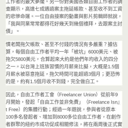
工作者的最大夢魘。另一份對美國各類自由工作者的調
查顯示，高達七成遇過案主拖延帳款、甚至收不到工資
的悲慘命運。一位自由接案的動畫與影片剪輯師就說，
「我與同業常常都得花好幾天到幾個禮拜，去跟案主討
債」。
慣老闆拖欠帳款、甚至不付錢的情況有多嚴重？據估
算，每個自由工作者平均一年「被坑」6000美元、被
拖欠5800美元，合算起來大約是他們年均收入的四分
之一。以台灣上班族習慣的月薪來比擬，大概是1.5個
月薪水被惡意拖延，拖欠時間可能超過3個月；更恐怖
的是，約有1.5個月收不到錢，完全做白工。
因此，自由工作者工會（Freelancer Union）從前年9
月開始，發起「自由工作並非免費」（Freelance Isn』
t Free）的集體行動；經過一年遊說，參與者從原本
100多名發起者、增加到8000多位自由工作者，在創作
者群聚的紐約市成功促成相關修法，將在兩周後正式實