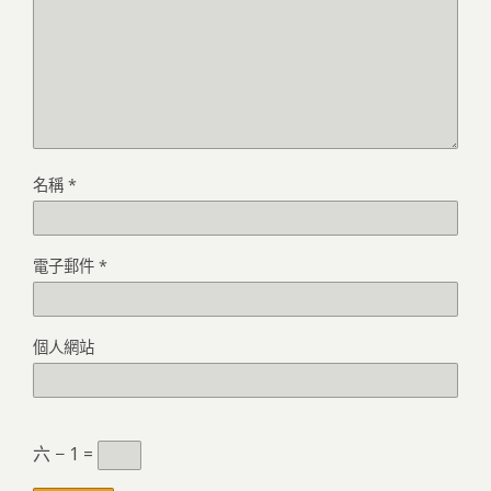
名稱
*
電子郵件
*
個人網站
六 − 1 =