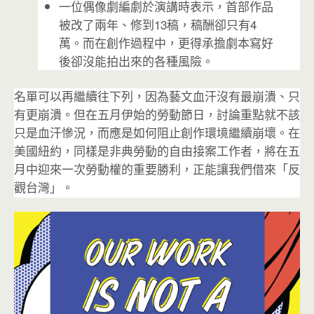
一位偶像劇編劇於演講時表示，首部作品
被改了兩年、修到13稿，稿酬卻只有4
萬。而在創作過程中，更得承擔劇本寫好
後卻沒能拍出來的各種風險。
名單可以再繼續往下列，因為藝文血汗沒有最崩潰、只
有更崩潰。但在五月伊始的勞動節日，討論重點就不該
只是血汗慘況，而應是如何阻止創作環境繼續崩壞。在
美國紐約，同樣是非典勞動的自由接案工作者，將在五
月中迎來一次勞動權的重要勝利，正能讓我們借來「反
觀台灣」。