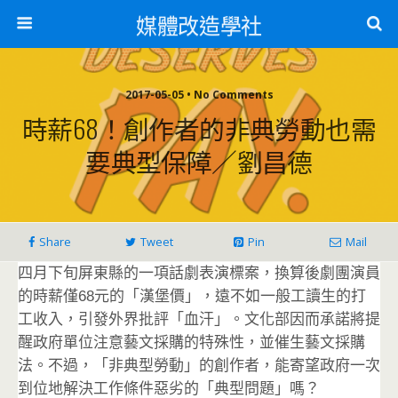
媒體改造學社
2017-05-05 • No Comments
時薪68！創作者的非典勞動也需
要典型保障／劉昌德
Share
Tweet
Pin
Mail
四月下旬屏東縣的一項話劇表演標案，換算後劇團演員
的時薪僅68元的「漢堡價」，遠不如一般工讀生的打
工收入，引發外界批評「血汗」。文化部因而承諾將提
醒政府單位注意藝文採購的特殊性，並催生藝文採購
法。不過，「非典型勞動」的創作者，能寄望政府一次
到位地解決工作條件惡劣的「典型問題」嗎？