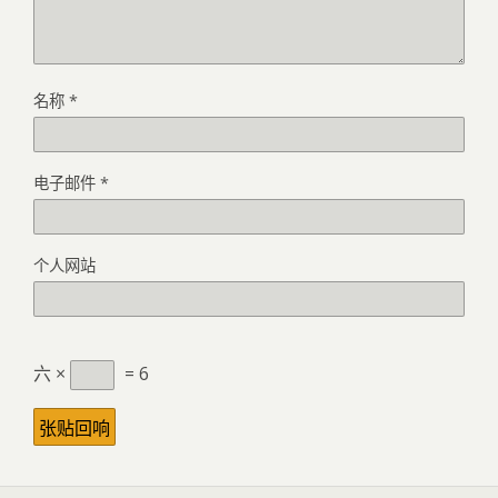
名称
*
电子邮件
*
个人网站
六 ×
= 6