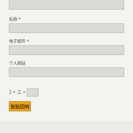
名称
*
电子邮件
*
个人网站
2 + 三 =