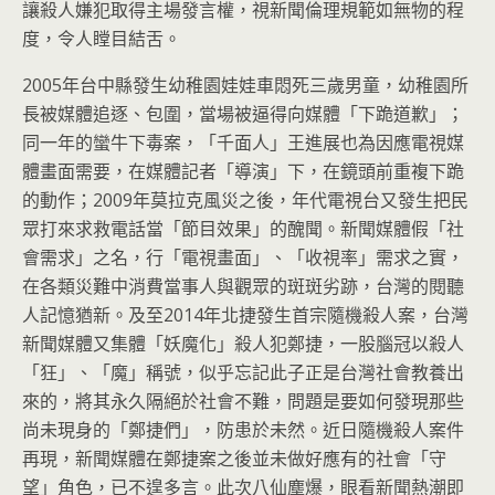
讓殺人嫌犯取得主場發言權，視新聞倫理規範如無物的程
度，令人瞠目結舌。
2005年台中縣發生幼稚園娃娃車悶死三歲男童，幼稚園所
長被媒體追逐、包圍，當場被逼得向媒體「下跪道歉」；
同一年的蠻牛下毒案，「千面人」王進展也為因應電視媒
體畫面需要，在媒體記者「導演」下，在鏡頭前重複下跪
的動作；2009年莫拉克風災之後，年代電視台又發生把民
眾打來求救電話當「節目效果」的醜聞。新聞媒體假「社
會需求」之名，行「電視畫面」、「收視率」需求之實，
在各類災難中消費當事人與觀眾的斑斑劣跡，台灣的閱聽
人記憶猶新。及至2014年北捷發生首宗隨機殺人案，台灣
新聞媒體又集體「妖魔化」殺人犯鄭捷，一股腦冠以殺人
「狂」、「魔」稱號，似乎忘記此子正是台灣社會教養出
來的，將其永久隔絕於社會不難，問題是要如何發現那些
尚未現身的「鄭捷們」，防患於未然。近日隨機殺人案件
再現，新聞媒體在鄭捷案之後並未做好應有的社會「守
望」角色，已不遑多言。此次八仙塵爆，眼看新聞熱潮即