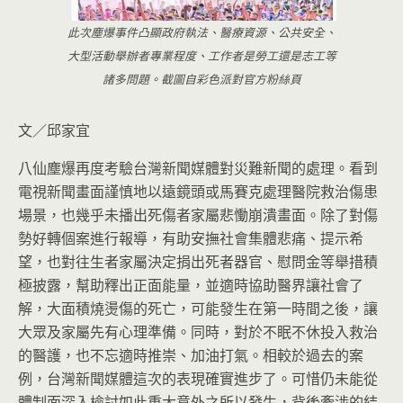
此次塵爆事件凸顯政府執法、醫療資源、公共安全、
大型活動舉辦者專業程度、工作者是勞工還是志工等
諸多問題。截圖自彩色派對官方粉絲頁
文／邱家宜
八仙塵爆再度考驗台灣新聞媒體對災難新聞的處理。看到
電視新聞畫面謹慎地以遠鏡頭或馬賽克處理醫院救治傷患
場景，也幾乎未播出死傷者家屬悲慟崩潰畫面。除了對傷
勢好轉個案進行報導，有助安撫社會集體悲痛
、提示希
望，也對往生者家屬決定捐出死者器官、慰問金等舉措積
極披露，幫助釋出正面能量，並適時協助醫界讓社會了
解，大面積燒燙傷的死亡，可能發生在第一時間之後，讓
大眾及家屬先有心理準備。同時，對於不眠不休投入救治
的醫護，也不忘適時推崇、加油打氣。相較於過去的案
例，台灣新聞媒體這次的表現確實進步了。可惜仍未能從
體制面深入檢討如此重大意外之所以發生，背後牽涉的結