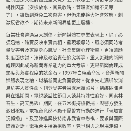
構性因素（安檢放水、官員收賄、管理者知識不足等
等），雖做到避免二次傷害，但仍未能擴大社會效應，刺
激反省改革。期待未來新聞界能更上層樓。
每當社會遭遇巨大創傷，新聞媒體在專業表現上，除了必
須迅速、確實反映事實真相，呈現報導時，還必須同時考
量受害者及家屬身心感受、社會集體心理衝擊，更須兼顧
制度面檢討、法律及政治責任追究等等，重大災難的新聞
處理因此成為新聞專業能力的重大考驗，更是新聞倫理成
熟度與落實程度的試金石。1997年白曉燕命案，台灣新聞
媒體表現之糟，堪稱新聞史負面教材。從事先走漏綁架消
息危害人質性命、刊登受害者裸露屍體照片，到綁匪陳進
興在逃期間，電視談話性節目大談其特殊性癖好。同案林
春生、高天民逃亡期間，在五常街持槍拒捕，與警方發生
激烈槍戰，電視台竟然不顧干擾警方行動的進行「現場實
況轉播」。及至陳進興挾持南非武官卓懋祺，要求與國際
媒體對話，電視台主播為搶收率，竟爭相與之現場連線，