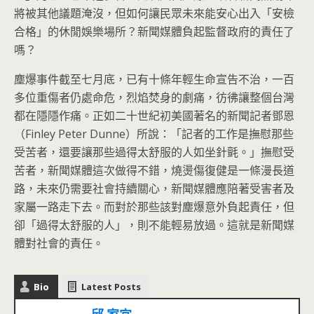
將被其他議題淹沒，但如何讓民眾未來能安心出入「安檢
合格」的休閒娛樂場所？新聞媒體負起監督政府的責任了
嗎？
塵爆事件截至七月底，已有十條年輕生命宣告不治，一百
多位重傷者仍處命危，烈焰焚身的劇痛，彷彿讓整個台灣
都在隱隱作痛。正如二十世紀初美國著名的新聞記者鄧恩
（Finley Peter Dunne）所說：「記者的工作是撫慰那些
受苦者，還要讓那些過得太舒服的人如坐針氈。」撫慰受
苦者，新聞媒體這次做得不錯，燒燙傷復健是一條漫長道
路，未來仍需要社會持續關心，新聞媒體應陪著受害者及
家屬一路走下去。而對於那些該對塵爆意外負起責任，但
卻「過得太舒服的人」，則不能輕易放過。這就是新聞媒
體對社會的責任。
Bio
Latest Posts