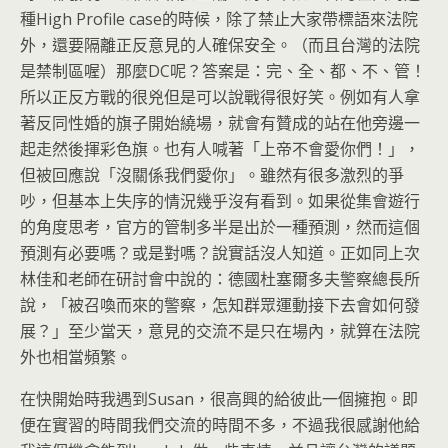
種High Profile case的時候，除了禁止大家帶標語來法院
外，還要隔離正反意見的人確保安全。（而且台灣的法院
是禁制區喔）那麼DC呢？答案是：完、全、都、不、管！
所以正反方戰的很兇但是可以說戰得很好笑。例如有人拿
著反同性婚的旗子開始繞場，就會有贊成的站在他旁邊一
起走然後揮彩色旗。也有人喊著「上帝不會愛你們！」，
但被回應說「沒關係我們愛你」。雖然有很多激烈的爭
吵，但基本上失序的情況幾乎沒有看到。如果從集會遊行
的角度思考，官方的管制多半是出於一種預測，然而這個
預測有必要嗎？或是對嗎？說實話沒人知道。正如同上次
林佳和老師在研討會中說的：德國杜塞爾多夫警察總長所
說，「被召喚而來的警察，怎知群眾運動接下去會如何發
展？」至少當天，意見的交流不是只在場內，就算在法院
外也相當頻繁。
在快開始時我遇到Susan，很高興的給彼此一個擁抱。即
便在實習的時間我們交流的時間不多，不過我很感謝他給