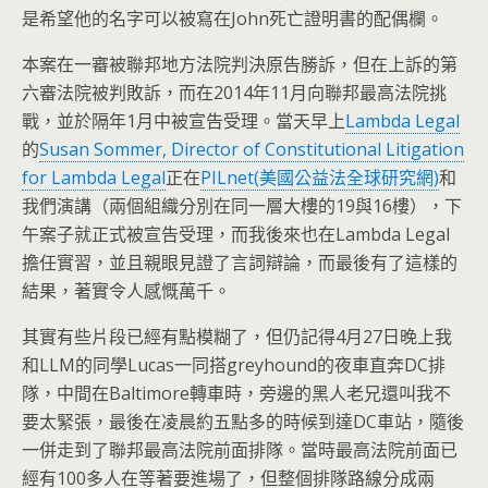
是希望他的名字可以被寫在John死亡證明書的配偶欄。
本案在一審被聯邦地方法院判決原告勝訴，但在上訴的第
六審法院被判敗訴，而在2014年11月向聯邦最高法院挑
戰，並於隔年1月中被宣告受理。當天早上
Lambda Legal
的
Susan Sommer, Director of Constitutional Litigation
for Lambda Legal
正在
PILnet(美國公益法全球研究網)
和
我們演講（兩個組織分別在同一層大樓的19與16樓），下
午案子就正式被宣告受理，而我後來也在Lambda Legal
擔任實習，並且親眼見證了言詞辯論，而最後有了這樣的
結果，著實令人感慨萬千。
其實有些片段已經有點模糊了，但仍記得4月27日晚上我
和LLM的同學Lucas一同搭greyhound的夜車直奔DC排
隊，中間在Baltimore轉車時，旁邊的黑人老兄還叫我不
要太緊張，最後在凌晨約五點多的時候到達DC車站，隨後
一併走到了聯邦最高法院前面排隊。當時最高法院前面已
經有100多人在等著要進場了，但整個排隊路線分成兩