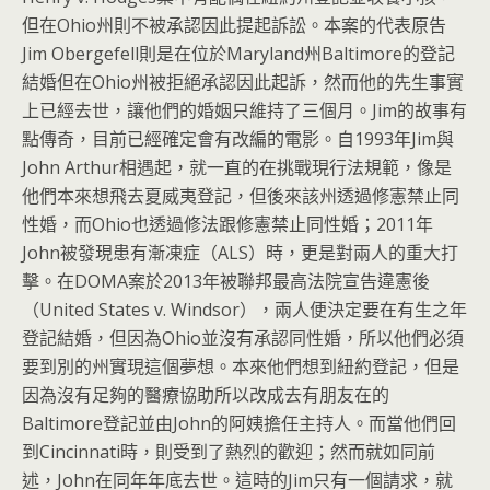
但在Ohio州則不被承認因此提起訴訟。本案的代表原告
Jim Obergefell則是在位於Maryland州Baltimore的登記
結婚但在Ohio州被拒絕承認因此起訴，然而他的先生事實
上已經去世，讓他們的婚姻只維持了三個月。Jim的故事有
點傳奇，目前已經確定會有改編的電影。自1993年Jim與
John Arthur相遇起，就一直的在挑戰現行法規範，像是
他們本來想飛去夏威夷登記，但後來該州透過修憲禁止同
性婚，而Ohio也透過修法跟修憲禁止同性婚；2011年
John被發現患有漸凍症（ALS）時，更是對兩人的重大打
擊。在DOMA案於2013年被聯邦最高法院宣告違憲後
（United States v. Windsor），兩人便決定要在有生之年
登記結婚，但因為Ohio並沒有承認同性婚，所以他們必須
要到別的州實現這個夢想。本來他們想到紐約登記，但是
因為沒有足夠的醫療協助所以改成去有朋友在的
Baltimore登記並由John的阿姨擔任主持人。而當他們回
到Cincinnati時，則受到了熱烈的歡迎；然而就如同前
述，John在同年年底去世。這時的Jim只有一個請求，就