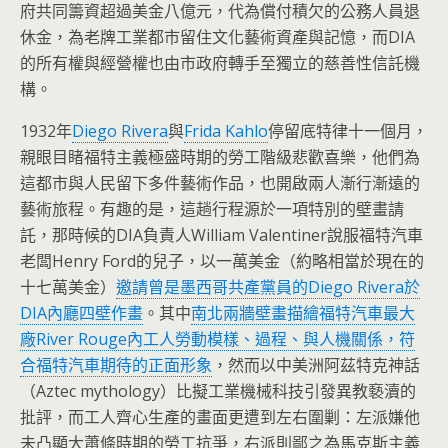
府共同籌資超過美金八億元，代為償付積欠的公務人員退
休金，為老牌工業都市留住文化藝術資產與記憶，而DIA
的所有權與經營權也由市政府轉手至獨立的慈善性信託機
構。
1932年
Diego Rivera
與
Frida Kahlo
停留底特律十一個月，
親眼目睹福特主義極盛時期的勞工階級悲歡喜樂，他們為
這都市與人民留下多件藝術作品，也開啟兩人漸行漸遠的
藝術旅程。有趣的是，這趟行程源於一項特別的壁畫請
託，那時候的DIA負責人William Valentiner說服福特汽車
老闆Henry Ford的兒子，以一萬美金（約略相當於現在的
十七萬美金）
邀請曾是墨西哥共產黨員的Diego Rivera於
DIA內廳四壁作畫
。其中
南北兩牆壁畫描繪福特汽車最大
廠River Rouge內工人勞動模樣、過程、與人機關係，符
合福特汽車期待的正面形象
，然而以中美洲阿茲特克神話
（Aztec mythology）比擬工業機械科技引發異教褻瀆的
批評，而工人齊心生產的畫面更遭到左右圍剿：左派嫌他
未凸顯大蕭條時期的勞工抗爭，右派則鄙之為馬克斯主義