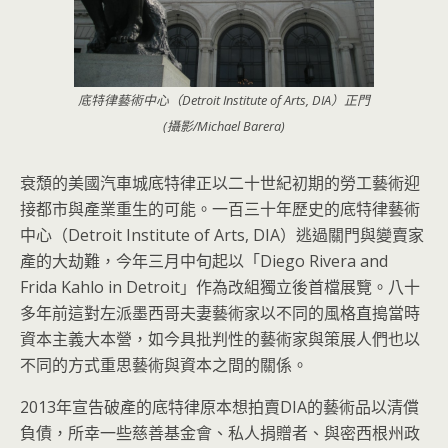
底特律藝術中心（Detroit Institute of Arts, DIA）正門
(攝影/Michael Barera)
衰頹的美國汽車城底特律正以二十世紀初期的勞工藝術迎
接都市與產業重生的可能。一百三十年歷史的底特律藝術
中心（Detroit Institute of Arts, DIA）逃過關門與變賣家
產的大劫難，今年三月中旬起以「Diego Rivera and
Frida Kahlo in Detroit」作為改組獨立後首檔展覽。八十
多年前這對左派墨西哥夫妻藝術家以
不同的風格直搗當時
資本主義大本營，如今具批判性的藝術家與策展人們也以
不同的方式重思藝術與資本之間的關係。
2013年宣告破產的底特律原本想拍賣DIA的藝術品以清償
負債，所幸一些慈善基金會、私人捐贈者、與密西根州政