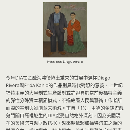
Frida and Diego Rivera
今年DIA在金融海嘯後捲土重來的首展中選擇Diego
Rivera與Frida Kahlo的作品別具時代對照的意義，上世紀
福特主義的大量制式生產體制或許迥異於當前後福特主義
的彈性分殊資本積累模式，不過底層人民與藝術工作者所
面臨的宰制與剝削並未稍減。甫自「1%」主導的金錢遊戲
鬼門關口死裡逃生的DIA感受自然格外深刻，因為美國現
在的美術館普遍財政拮据，越來越依賴如福特汽車之類的