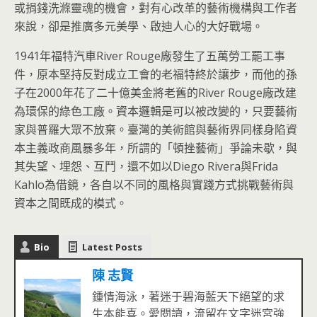
或捐錢洗滌靈魂的機會，對有心改革的藝術機構與工作者
來說，卻是推廣多元美學、啟迪人心的大好戰場。
1941年福特汽車River Rouge廠發生了五萬勞工罷工事
件，原本堅持反對成立工會的老福特終於讓步，而他的孫
子在2000年花了二十億美金將老舊的River Rouge廠改建
為環保的綠色工廠。資本邏輯是可以被改變的，只要藝術
家與普羅大眾不放棄。臺灣的美術館與藝術界同樣身陷資
本主義政商風暴多年，所謂的「頓挫藝術」爭論未歇，與
其失望、埋怨、互鬥，還不如以Diego Rivera與Frida
Kahlo為借鏡，各自以不同的風格與實踐方式挑戰藝術與
資本之間既成的模式。
Bio
Latest Posts
陳 志賢
鍾情海泳，著迷于碧海藍天下絕望的求
生本能喜。愛閱讀，流留在文字迷宮強