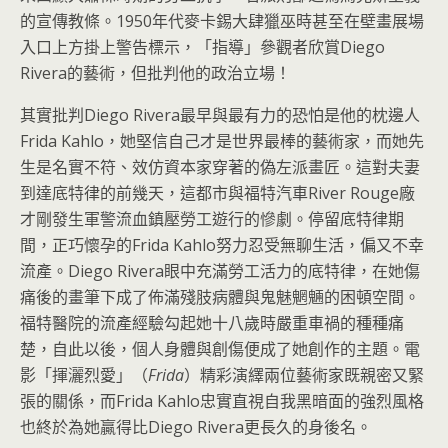
的宣傳教條。1950年代麥卡錫大肆獵巫時甚至在壁畫展場
入口上方掛上警告標示，「指導」參觀者欣賞Diego
Rivera的藝術，但批判他的政治立場！
其實批判Diego Rivera最早與最有力的恐怕是他的枕邊人
Frida Kahlo，她堅信自己才是世界最棒的藝術家，而她先
生是名實不符、效仿資本家穿著的偽左派畫匠。這對夫妻
到達底特律的前幾天，這都市與福特汽車River Rouge廠
才剛發生軍警流血鎮壓勞工遊行的慘劇。停留底特律期
間，正巧懷孕的Frida Kahlo努力忍受無聊生活，偏又不幸
流產。Diego Rivera眼中充滿勞工活力的底特律，在她傷
痛後的畫筆下成了佈滿殘肢病體與鬼魅魍魎的困頓空間。
福特醫院的流產經驗勾起她十八歲時嚴重車禍的種種痛
楚，自此以後，個人身體與創傷便成了她創作的主題。電
影「揮灑烈愛」（
Frida
）精彩演繹兩位藝術家既親密又緊
張的關係，而Frida Kahlo忠實直視自我黑暗面的強烈風格
也終於為她贏得比Diego Rivera更長久的身後名。