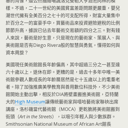
基的肖像，還公然描繪嘲諷洛克斐勒大亨酒池肉林的模
樣。不過，二十一世紀的美國貧富差距問題更嚴重，嬰兒
潮世代擁有全美百分之七十的可支配所得，財富大量集中
於百分之一的富豪手中，買藝術品來投資避險避稅的比例
節節升高，據說已佔去年藝術交易額的四分之三。對有錢
人來說，藝術是好生意，只是現在的藝術家、策展人、與
美術館是否有Diego Rivera般的智慧與勇氣，懂得如何與
資本周旋？
美國現任美術館館長年齡偏高，其中超過三分之一甚至達
六十歲以上，退休在即。更糟的是，過去十多年中唯一美
術館參觀人數成長的年齡層居然是七十五歲以上的耄耋老
者。除了加強推廣美學教育與善用數位科技外，不少美術
館開始主動出擊，相反於DIA將壁畫搬進美術館，亞特蘭
大的
High Museum
讓傳統藝術家與嘻哈藝術家聯袂出席
講座，洛杉磯當代藝術館（MOCA）更乾脆將美術館搬到
街頭（
Art in the Streets
），以吸引年輕人與少數族群。
Smithsonian National Museum of African Art館長