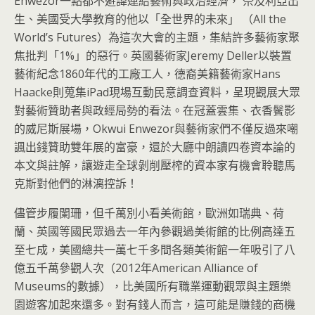
Enwezor一點都不避諱連結藝術與政治經濟， 奈及利亞出
生、美國受大學教育的他以「全世界的未來」 （All the
World’s Futures）為這次大會的主題，集結許多藝術家聚
焦批判「1%」的惡行。英國藝術家Jeremy Deller以裝置
藝術紀念1860年代的工廠工人，德裔美籍藝術家Hans
Haacke則蒐集iPad現場互動民意調查資料，呈現觀展大眾
對藝術贊助者與政經局勢的看法。在冠蓋雲集、衣香鬢影
的威尼斯展場，Okwui Enwezor與藝術家們不僅反過來嘲
諷出錢贊助雙年展的富豪，還於大廳中朗讀四卷資本論的
本文與註解，讓遊走全球剝削壓榨的資本家有機會聆聽馬
克斯對他們的淋漓控訴！
儘管步履闌珊，但千萬別小看美術館，歐洲如瑞典、荷
蘭、英國等國民眾過去一年內參觀過美術館的比例高達五
至七成，美國總共一萬七千多間各類美術館一年吸引了八
億五千萬參觀人次（2012年American Alliance of
Museums的數據），比美國所有職業運動觀眾與主題樂
園遊客加起來還多。對有錢人而言，這可能是賺錢的商機