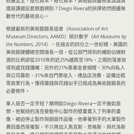
財團金主，成也資本、敗也資本，美術館與藝術家該譴責
還是讚揚這套遊戲規則？Diego Rivera的抉擇依然困擾無
數世代的藝術良心。
根據最新的美術館館長協會（Association of Art
Museum Directors, AAMD）統計數字（
Art Museums by
the Numbers, 2014
），在過去的四分之一世紀裡，美國的
美術館硬體總空間增長一倍，從公部門得到的補助佔總財
源的比例卻從2010年的近25%遽跌至18%，之間的落差就
得到處找錢彌補：另外的21%靠基金會捐贈、30%向私人
與公司募款、31%來自門票收入、禮品店消費、設備出租
等商業行為。懂得籌錢與花錢似乎已經成為美術館館長的
必要條件。
拿人是否一定手短？精明如Diego Rivera一定不做如是
想，他幫紐約洛克斐勒中心製作的壁畫置入了列寧的畫
像，被迫停止製作與銷毀作品後，他拿著到手的大筆製作
費回墨西哥複製，不只再加入馬克斯、恩格斯、與托洛斯