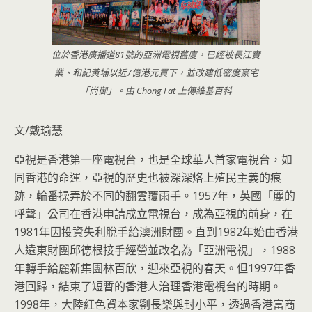
位於香港廣播道81號的亞洲電視舊廈，已經被長江實
業、和記黃埔以近7億港元買下，並改建低密度豪宅
「尚御」。由 Chong Fat 上傳維基百科
文/戴瑜慧
亞視是香港第一座電視台，也是全球華人首家電視台，如
同香港的命
運，亞視的歷史也被深深烙上殖民主義的痕
跡，輪番操弄於不同的翻
雲覆雨手。1957年，英國「麗的
呼聲」
公司在香港申請成立電視台，成為亞視的前身，在
1981年因投資
失利脫手給澳洲財團。
直到1982年始由香港
人遠東財團邱德根接
手經營並改名為「亞洲電視」，1988
年轉手給麗新集團林百欣，
迎來亞視的春天。但1997年香
港回歸，
結束了短暫的香港人治理香港電視台的時期。
1998年，
大陸紅色資本家劉長樂與封小平，
透過香港富商