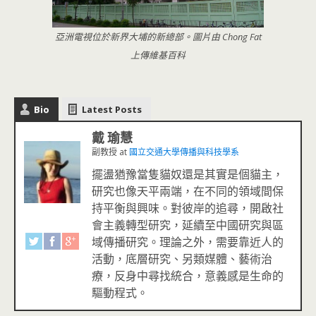
亞洲電視位於新界大埔的新總部。圖片由 Chong Fat
上傳維基百科
Bio
Latest Posts
戴 瑜慧
副教授
at
國立交通大學傳播與科技學系
擺盪猶豫當隻貓奴還是其實是個貓主，
研究也像天平兩端，在不同的領域間保
持平衡與興味。對彼岸的追尋，開啟社
會主義轉型研究，延續至中國研究與區
域傳播研究。理論之外，需要靠近人的
活動，底層研究、另類媒體、藝術治
療，反身中尋找統合，意義感是生命的
驅動程式。