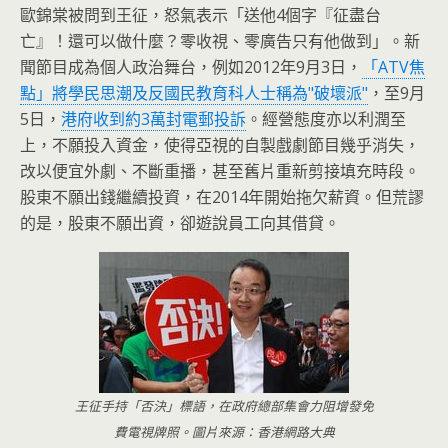
歐錦棠
被問到王征，怒氣表示「送他4個字『征盡台
亡』！還可以做什麼？
零收視、零廣告只有他做到」。新
聞節目成為個人政治舞台，例如2
012年9月3日，
「ATV焦
點」
將學民思潮及反國民教育科人士稱為"破壞派"
，至9月
5日，
港府收到約3萬封電郵投訴
。經營態度亦以利潤至
上，
不願投入資金，使得亞視的自製戲劇節目幾乎消失，
改以便宜外劇、
不斷重播，甚至舊片重新剪接填充時段。
股東不願出錢繼續投資，在
2014年開始拖欠薪資。但荒謬
的是，股東不願出資，
卻遊說員工向其借貸。
王征手持「否決」標語，在政府總部集會力阻增發免
費電視牌照。圖片來源：香港網路大典