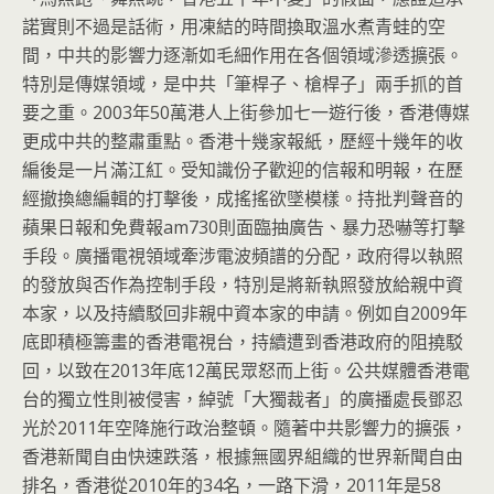
諾實則不過是話術，
用凍結的時間換取溫水煮青蛙的空
間，
中共的影響力逐漸如毛細作用在各個領域滲透擴張。
特別是傳媒領域，是中共「筆桿子、槍桿子」兩手抓的首
要之重。2
003年50萬港人上街參加七一遊行後，
香港傳媒
更成中共的整肅重點。香港十幾家報紙，
歷經十幾年的收
編後是一片滿江紅。受知識份子歡迎的信報和明報，
在歷
經撤換總編輯的打擊後，成搖搖欲墜模樣。
持批判聲音的
蘋果日報和免費報am730則面臨抽廣告、
暴力恐嚇等打擊
手段。廣播電視領域牽涉電波頻譜的分配，
政府得以執照
的發放與否作為控制手段，
特別是將新執照發放給親中資
本家，
以及持續駁回非親中資本家的申請。例如自2009年
底即積極籌畫
的香港電視台，持續遭到香港政府的阻撓駁
回，以致在2013年底
12萬民眾怒而上街。公共媒體香港電
台的獨立性則被侵害，綽號「
大獨裁者」的廣播處長鄧忍
光於2011年空降施行政治整頓。
隨著中共影響力的擴張，
香港新聞自由快速跌落，根據無國界組織的
世界新聞自由
排名，香港從2010年的34名，一路下滑，201
1年是58