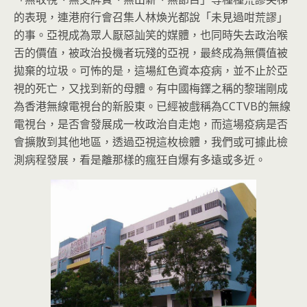
的表現，
連港府行會召集人林煥光都說「未見過咁荒謬」
的事。
亞視成為眾人厭惡訕笑的媒體，也同時失去政治喉
舌的價值，
被政治投機者玩殘的亞視，最終成為無價值被
拋棄的垃圾。
可怖的是，這場紅色資本疫病，並不止於亞
視的死亡，
又找到新的母體。有中國梅鐸之稱的黎瑞剛成
為香港無線電視台的新
股東。已經被戲稱為CCTVB的無線
電視台，
是否會發展成一枚政治自走炮，而這場疫病是否
會擴散到其他地區，
透過亞視這枚檢體，我們或可據此檢
測病程發展，
看是離那樣的瘋狂自爆有多遠或多近。