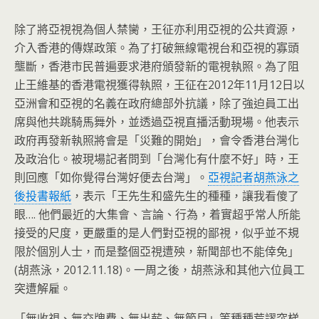
除了將亞視視為個人禁臠，王征亦利用亞視的公共資源，
介入香港的傳媒政策。為了打破無線電視台和亞視的寡頭
壟斷，
香港市民普遍要求港府頒發新的電視執照。
為了阻
止王維基的香港電視獲得執照，王征在2012年11月12
日以
亞洲會和亞視的名義在政府總部外抗議，
除了強迫員工出
席與他共跳騎馬舞外，並透過亞視直播活動現場。
他表示
政府再發新執照將會是「災難的開始」，
會令香港台灣化
及政治化。被現場記者問到「台灣化有什麼不好」
時，王
則回應「如你覺得台灣好便去台灣」。
亞視記者胡燕泳之
後投書報紙
，表示「王先生和盛先生的種種，
讓我看傻了
眼…. 他們最近的大集會、言論、行為，着實超乎常人所能
接受的尺度，
更嚴重的是人們對亞視的鄙視，似乎並不規
限於個別人士，
而是整個亞視遭殃，新聞部也不能倖免」
(胡燕泳，2012.
11.18)。一周之後，胡燕泳和其他六位員工
突遭解雇。
「無收視、無交牌費、無出薪、無節目」等種種荒謬突梯