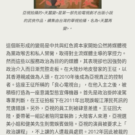
亞視拍攝的<天蠶變>是第一部先拍電視劇才出版小說
的武俠作品，續集由台灣的華視拍攝，名為<天蠶再
變>。
這個新形成的變局是中共與紅色資本家開始公然將媒體視
為黨政喉舌
和私人禁臠，取得對主流媒體主導的掌控力。
然而這些以服務政治為目的的媒體，
其表現卻也因強勢的
政治介入而日漸荒腔走板。
在大陸炒地皮發家的王征，以
其香港親戚做為人頭，在2010年後
成為亞視真正的控制
者。這座王征所稱的「良心電視台」，
在他入主之後，被
積極打造為一座意識型態宣傳機器。
首先是政治掛帥凌駕
專業判斷，在王征拍板下在2011年出現誤報
江澤民死訊的
荒唐錯誤。另外，亞視的員工則被肆意差遣。
王征回大
陸，要帶著一組記者陪同當裝飾；大陸客人來港，
亞視選
美小姐和健美先生則需娛賓做陪。亞視的演員被要求上「
政治課程」，不上課的人遭裁員處罰。2012年因此被裁的