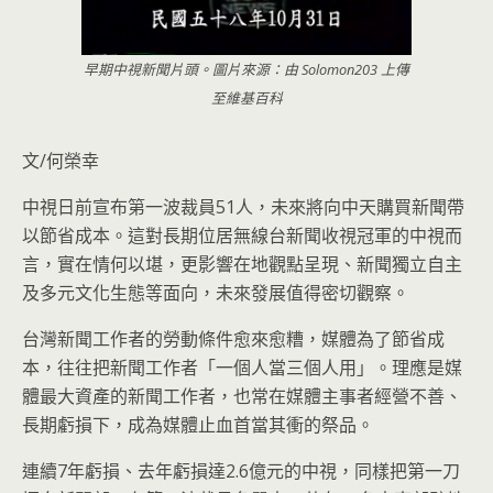
早期中視新聞片頭。圖片來源：由 Solomon203 上傳
至維基百科
文/何榮幸
中視日前宣布第一波裁員51人，未來將向中天購買新聞帶
以節省成本。這對長期位居無線台新聞收視冠軍的中視而
言，實在情何以堪，更影響在地觀點呈現、新聞獨立自主
及多元文化生態等面向，未來發展值得密切觀察。
台灣新聞工作者的勞動條件愈來愈糟，媒體為了節省成
本，往往把新聞工作者「一個人當三個人用」。理應是媒
體最大資產的新聞工作者，也常在媒體主事者經營不善、
長期虧損下，成為媒體止血首當其衝的祭品。
連續7年虧損、去年虧損達2.6億元的中視，同樣把第一刀