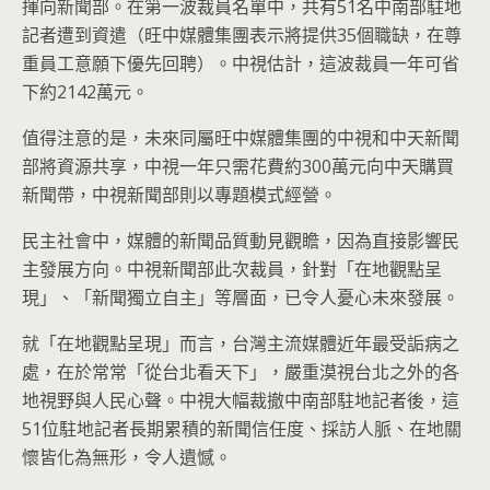
揮向新聞部。在第一波裁員名單中，共有51名中南部駐地
記者遭到資遣（旺中媒體集團表示將提供35個職缺，在尊
重員工意願下優先回聘）。中視估計，這波裁員一年可省
下約2142萬元。
值得注意的是，未來同屬旺中媒體集團的中視和中天新聞
部將資源共享，中視一年只需花費約300萬元向中天購買
新聞帶，中視新聞部則以專題模式經營。
民主社會中，媒體的新聞品質動見觀瞻，因為直接影響民
主發展方向。中視新聞部此次裁員，針對「在地觀點呈
現」、「新聞獨立自主」等層面，已令人憂心未來發展。
就「在地觀點呈現」而言，台灣主流媒體近年最受詬病之
處，在於常常「從台北看天下」，嚴重漠視台北之外的各
地視野與人民心聲。中視大幅裁撤中南部駐地記者後，這
51位駐地記者長期累積的新聞信任度、採訪人脈、在地關
懷皆化為無形，令人遺憾。