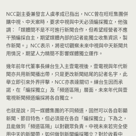
NCC副主委兼發言人虞孝成已指出，NCC曾在旺旺集團併
購中視、中天案時，要求中視與中天必須編採獨立，他強
調：「媒體間不是不可進行新聞合作，但希望經營者不應
干預編採自主，期望媒體內部的記者能獨立收集資訊，製
作新聞。」NCC表示，將密切觀察未來中視與中天新聞共
用情況，期望人力精簡不影響媒體獨立運作。
幾年前年代董事長練台生入主壹電視後，壹電視與年代新
聞亦共用新聞播出帶，只是更改新聞結尾的記者名字，此
舉立即引來外界抨擊，NCC亦表達關切。練台生因而承
諾，在「編採獨立」及「頻道區隔」層面，未來年代與壹
電視新聞頻道編採將各自獨立。
也就是說，同一媒體集團的不同頻道，固然可以各自彰顯
新聞、節目特色，但必須是在各自「編採獨立」下為之，
且能做到「頻道區隔」以對觀眾負責。中視未來若完全使
用中天的新聞帶，如何做到新聞編採獨立？對於收看中