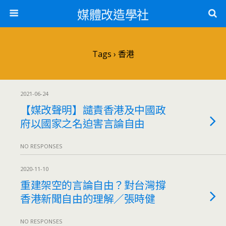
媒體改造學社
Tags › 香港
2021-06-24
【媒改聲明】譴責香港及中國政
府以國家之名迫害言論自由
NO RESPONSES
2020-11-10
重建架空的⾔論⾃由？對台灣撐
香港新聞⾃由的理解／張時健
NO RESPONSES