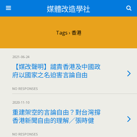
媒體改造學社
Tags › 香港
2021-06-24
【媒改聲明】譴責香港及中國政
府以國家之名迫害言論自由
NO RESPONSES
2020-11-10
重建架空的⾔論⾃由？對台灣撐
香港新聞⾃由的理解／張時健
NO RESPONSES