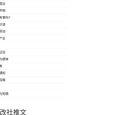
倡议
声明
有事吗?
识读
劳动
产业
征信
与媒体
类
通知
投稿
与知情
改社推文