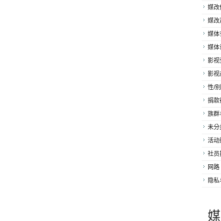
媒改
媒改
媒体
媒体
影视
影视
性/别
捐款
族群
未分
活动
社员
网路
隐私
媒