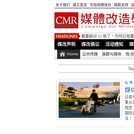
关于我们
成立宣言
写信给媒改社
捐款支持
都要超过 12 局了，为何公
媒改声明
媒改倡议
活动通知
媒
Home
公共传媒
族群与媒体
性/
Ta
By
周
媒
日前
重从
规定
国际
法