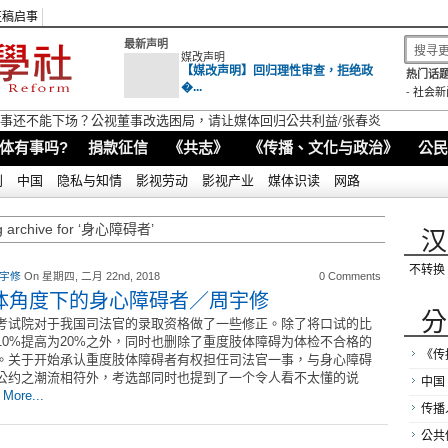
征稿启事
最新声明
媒改声明
【媒改声明】回归理性审查，拒绝政
热门话题
�...
-
社会新
视董事还不能下场？公视董事改选困局，请让媒体回归公共利益/张春炎
体有事吗?
捐款征信
《共志》
《传播、文化与政治》
公民
别
中国
隐私与知情
影视劳动
影视产业
媒体识读
网路
g archive for ‘身心障碍者’
汉
不转换
 宇修
On 星期四, 二月 22nd, 2018
0 Comments
体角度下的身心障碍者／周宇修
分
考试院对于我国司法官的录取资格做了一些修正。除了将口试的比
10%提高为20%之外，同时也删除了重度肢体障碍为体检不合格的
《传
。关于开始承认重度肢体障碍者有权担任司法官一事，与身心障碍
公约之潮流相符外，考选部同时也提到了一个令人看不太懂的说
中国
：
More...
传播
公共