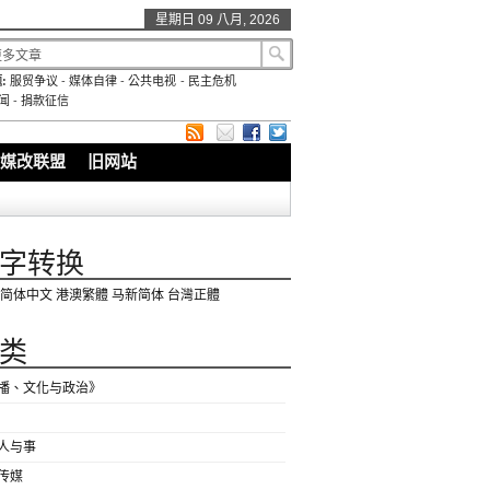
星期日 09 八月, 2026
:
服贸争议
-
媒体自律
-
公共电视
-
民主危机
闻
-
捐款征信
媒改联盟
旧网站
字转换
简体中文
港澳繁體
马新简体
台灣正體
类
播、文化与政治》
人与事
传媒