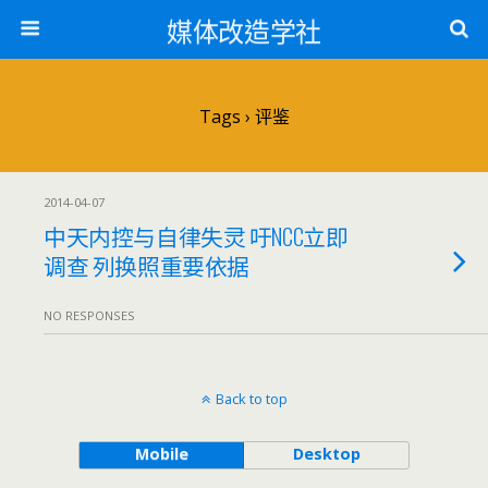
媒体改造学社
Tags › 评鉴
2014-04-07
中天内控与自律失灵 吁NCC立即
调查 列换照重要依据
NO RESPONSES
Back to top
Mobile
Desktop