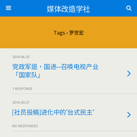
媒体改造学社
Tags › 罗世宏
2014-06-25
党政军退，国进─召唤电视产业
「国家队」
1 RESPONSE
2014-03-27
[社员投稿]进化中的"台式民主"
NO RESPONSES