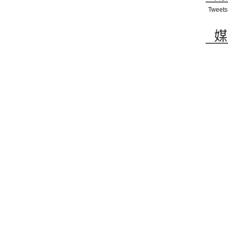
Tweets
媒