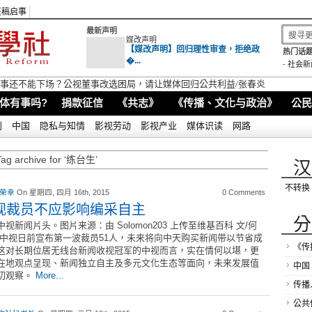
征稿启事
最新声明
媒改声明
【媒改声明】回归理性审查，拒绝政
热门话题
�...
-
社会新
视董事还不能下场？公视董事改选困局，请让媒体回归公共利益/张春炎
体有事吗?
捐款征信
《共志》
《传播、文化与政治》
公民
别
中国
隐私与知情
影视劳动
影视产业
媒体识读
网路
Tag archive for ‘练台生’
汉
不转换
 荣幸
On 星期四, 四月 16th, 2015
0 Comments
视裁员不应影响编采自主
分
中视新闻片头。图片来源：由 Solomon203 上传至维基百科 文/何
 中视日前宣布第一波裁员51人，未来将向中天购买新闻带以节省成
《传
这对长期位居无线台新闻收视冠军的中视而言，实在情何以堪，更
在地观点呈现、新闻独立自主及多元文化生态等面向，未来发展值
中国
切观察。
More...
传播
公共