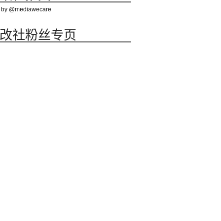
 by @mediawecare
改社粉丝专页