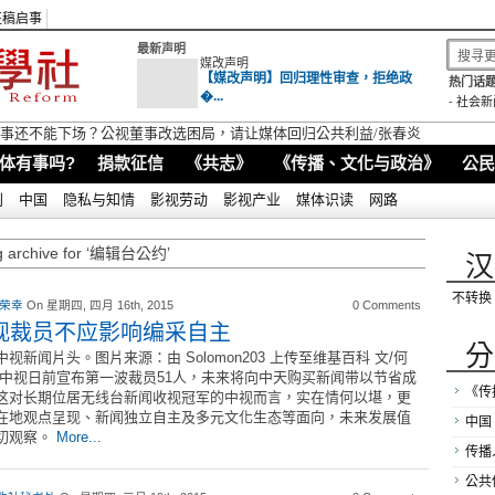
征稿启事
最新声明
媒改声明
【媒改声明】回归理性审查，拒绝政
热门话题
�...
-
社会新
视董事还不能下场？公视董事改选困局，请让媒体回归公共利益/张春炎
体有事吗?
捐款征信
《共志》
《传播、文化与政治》
公民
别
中国
隐私与知情
影视劳动
影视产业
媒体识读
网路
g archive for ‘编辑台公约’
汉
不转换
 荣幸
On 星期四, 四月 16th, 2015
0 Comments
视裁员不应影响编采自主
分
中视新闻片头。图片来源：由 Solomon203 上传至维基百科 文/何
 中视日前宣布第一波裁员51人，未来将向中天购买新闻带以节省成
《传
这对长期位居无线台新闻收视冠军的中视而言，实在情何以堪，更
在地观点呈现、新闻独立自主及多元文化生态等面向，未来发展值
中国
切观察。
More...
传播
公共