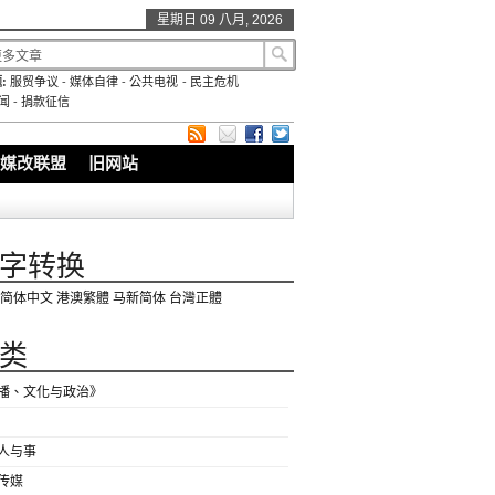
星期日 09 八月, 2026
:
服贸争议
-
媒体自律
-
公共电视
-
民主危机
闻
-
捐款征信
媒改联盟
旧网站
字转换
简体中文
港澳繁體
马新简体
台灣正體
类
播、文化与政治》
人与事
传媒