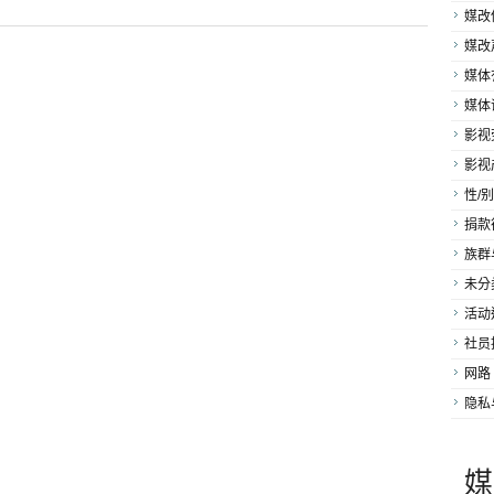
媒改
媒改
媒体
媒体
影视
影视
性/别
捐款
族群
未分
活动
社员
网路
隐私
媒