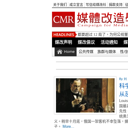
关于我们
成立宣言
写信给媒改社
捐款支持
都要超过 12 局了，为何公
媒改声明
媒改倡议
活动通知
媒
Home
公共传媒
族群与媒体
性/
By
刘
科
从
Lo
国最
先性
统奥
义。稍早十月底，俄国一架客机不幸坠落，
子。
More...