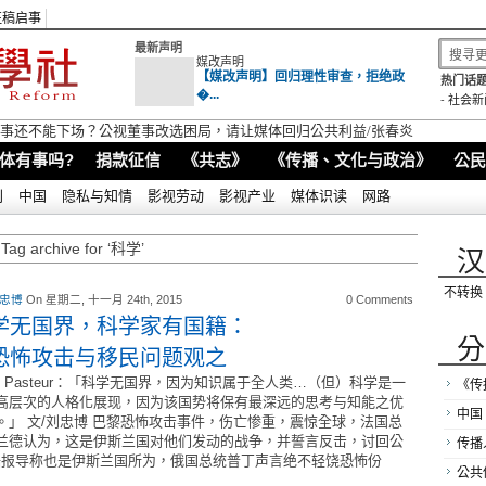
征稿启事
最新声明
媒改声明
【媒改声明】回归理性审查，拒绝政
热门话题
�...
-
社会新
视董事还不能下场？公视董事改选困局，请让媒体回归公共利益/张春炎
体有事吗?
捐款征信
《共志》
《传播、文化与政治》
公民
别
中国
隐私与知情
影视劳动
影视产业
媒体识读
网路
Tag archive for ‘科学’
汉
不转换
 忠博
On 星期二, 十一月 24th, 2015
0 Comments
学无国界，科学家有国籍：
分
恐怖攻击与移民问题观之
uis Pasteur：「科学无国界，因为知识属于全人类…（但）科学是一
《传
高层次的人格化展现，因为该国势将保有最深远的思考与知能之优
中国
。」 文/刘忠博 巴黎恐怖攻击事件，伤亡惨重，震惊全球，法国总
兰德认为，这是伊斯兰国对他们发动的战争，并誓言反击，讨回公
传播
据报导称也是伊斯兰国所为，俄国总统普丁声言绝不轻饶恐怖份
公共