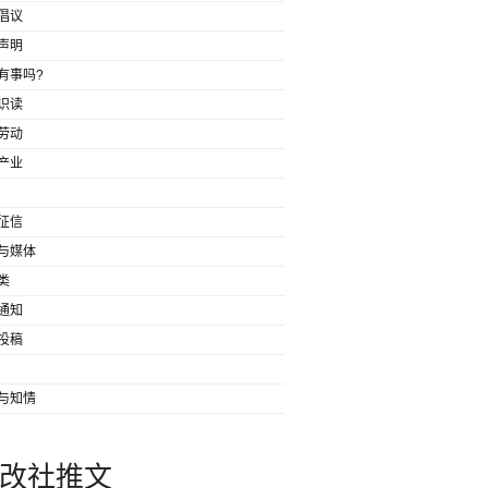
倡议
声明
有事吗?
识读
劳动
产业
征信
与媒体
类
通知
投稿
与知情
改社推文