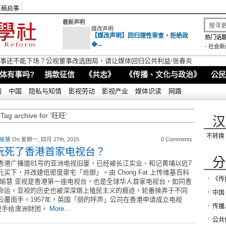
征稿启事
最新声明
媒改声明
【媒改声明】回归理性审查，拒绝政
热门话题
�...
-
社会新
视董事还不能下场？公视董事改选困局，请让媒体回归公共利益/张春炎
体有事吗?
捐款征信
《共志》
《传播、文化与政治》
公民
别
中国
隐私与知情
影视劳动
影视产业
媒体识读
网路
Tag archive for ‘旺旺’
汉
不转换
 瑜慧
On 星期一, 四月 27th, 2015
0 Comments
玩死了香港首家电视台？
分
香港广播道81号的亚洲电视旧厦，已经被长江实业、和记黄埔以近7
元买下，并改建低密度豪宅「尚御」。由 Chong Fat 上传维基百科
《传
戴瑜慧 亚视是香港第一座电视台，也是全球华人首家电视台，如同香
命运，亚视的历史也被深深烙上殖民主义的痕迹，轮番操弄于不同
中国
云覆雨手。1957年，英国「丽的呼声」公司在香港申请成立电视
传播
脱手给澳洲财团。
More...
公共