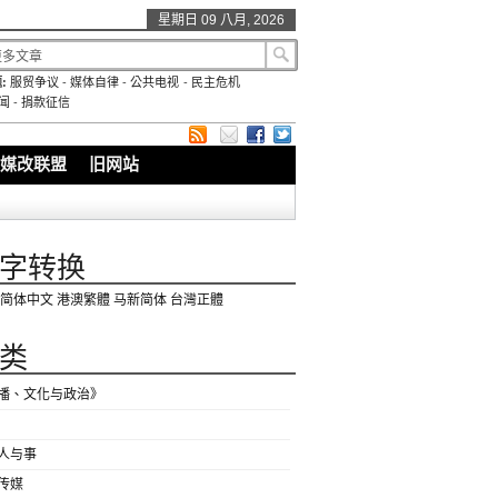
星期日 09 八月, 2026
:
服贸争议
-
媒体自律
-
公共电视
-
民主危机
闻
-
捐款征信
媒改联盟
旧网站
字转换
简体中文
港澳繁體
马新简体
台灣正體
类
播、文化与政治》
人与事
传媒