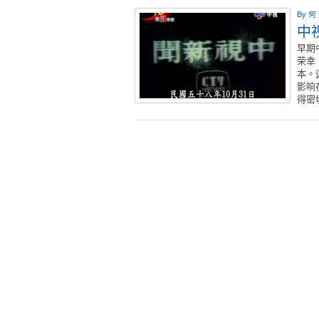
By
何
中
早期
荣幸
本。
影响
得密