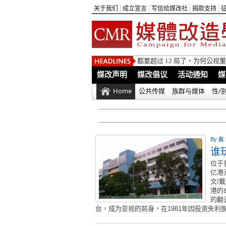
关于我们
成立宣言
写信给媒改社
捐款支持
都要超过 12 局了，为何公
媒改声明
媒改倡议
活动通知
媒
Home
公共传媒
族群与媒体
性/
By
戴
谁
位于
亿港
文/
港的
的翻
台，成为亚视的前身，在1981年因投资失利