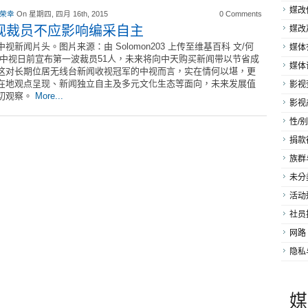
媒改
 荣幸
On 星期四, 四月 16th, 2015
0 Comments
视裁员不应影响编采自主
媒改
中视新闻片头。图片来源：由 Solomon203 上传至维基百科 文/何
媒体
 中视日前宣布第一波裁员51人，未来将向中天购买新闻带以节省成
媒体
这对长期位居无线台新闻收视冠军的中视而言，实在情何以堪，更
在地观点呈现、新闻独立自主及多元文化生态等面向，未来发展值
影视
切观察。
More...
影视
性/别
捐款
族群
未分
活动
社员
网路
隐私
媒