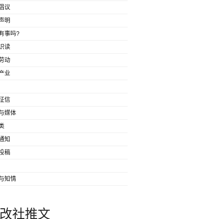
倡议
声明
有事吗?
识读
劳动
产业
征信
与媒体
类
通知
投稿
与知情
改社推文