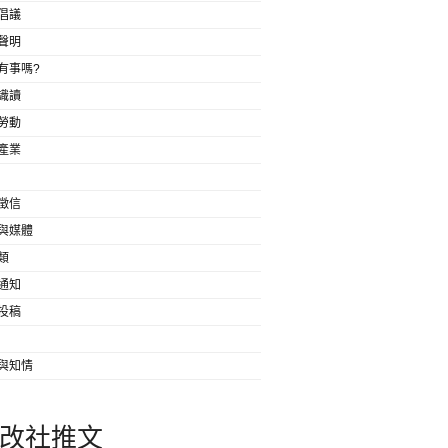
倡議
聲明
有事嗎?
識讀
勞動
產業
徵信
與媒體
類
通知
投稿
與知情
改社推文