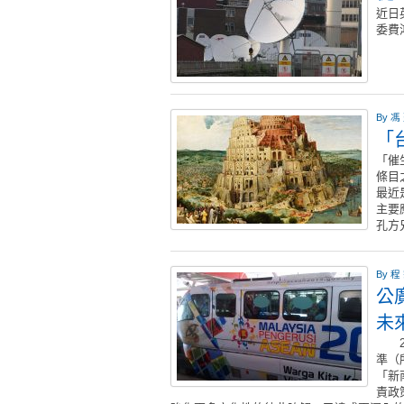
近日
委費
By
馮
「
「催
條目
最近
主要
孔方
By
程
公
未
20
準（
「新
責政