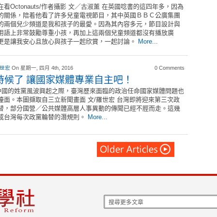
在看Octonauts/作者攝影 文／古淑薰 在英國唸書的這四年多，因為
的關係，陪着他看了許多兒童電視節目，其中英國ＢＢＣ公廣集團
的兩個兒少頻道是我和孩子的最愛。因為其內容多元，節目設計與
用語上非常鼓勵尊重小孩，再加上這兩個兒童頻道都沒有播放廣
更是讓我安心且放心與孩子一起欣賞，一起討論。
More...
 世宏
On 星期一, 四月 4th, 2016
0 Comments
時候了 讓國家媒體專業自主吧！
國的姓黨風波興起之際，臺灣歷來面臨的政治任命國家媒體問題也
檯面。本圖擷取自三立新聞畫面 文/羅世宏 台灣即將迎來第三次政
替，部分國營／公共媒體高層人事異動的傳聞已經不脛而走。這幾
成台灣每次政黨輪替的潛規則。
More...