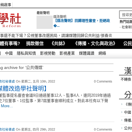
徵稿啟事
最新聲明
媒改聲明
【媒改聲明】回歸理性審查，拒絕政
熱門話題
�...
-
社會新
視董事還不能下場？公視董事改選困局，請讓媒體回歸公共利益/張春炎
體有事嗎?
捐款徵信
《共誌》
《傳播、文化與政治》
公民
別
中國
隱私與知情
影視勞動
影視產業
媒體識讀
網絡
ag archive for ‘公共傳媒’
漢
不轉換
改社秘書處
On 星期二, 五月 10th, 2022
0 Comments
媒體改造學社聲明】
分
董監事提名審查會議9日通過董事12人、監事4人，連同2019年通過
之7位董事、1位監事，第7屆董事會順利成立。對此本社有以下聲
《傳
：
More...
中國
傳播
公共
改社秘書處
On 星期五, 四月 29th, 2022
0 Comments