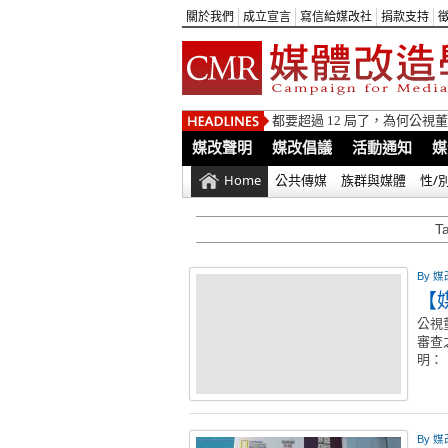
關於我們
成立宣言
寫信給媒改社
捐款支持
都要超過 12 局了，為何公
媒改聲明
媒改倡議
活動通知
媒
Home
公共傳媒
族群與媒體
性/
T
By
媒
【
公視
審查
明
By
媒