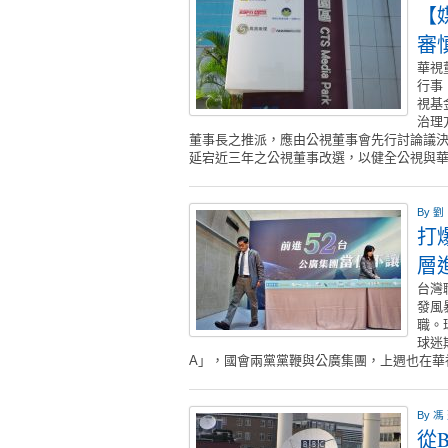
【
審
華視
行事
視基
治理
董事長之推派，應由公視董事會先行討論議
延宕近三年之公視董事改選，以健全公視與
By
劉
打
層
台灣
發風
職。
球迷
A」，國會兩黨黨鞭與公廣集團，上週也在
By
馮
從