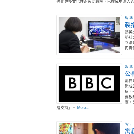
強化更多文化性的彼此瞭解，已達成更深入
By
馮
製
蔡英
勢壯
立法
與責
By
馮
公
鄭自
造成
反。
要放
應。
層支持」。
More...
By
古
寓