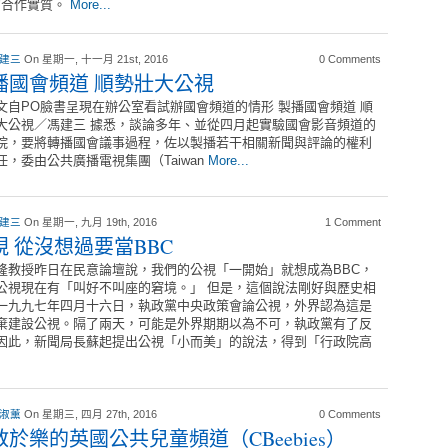
的合作實質。
More...
 建三
On 星期一, 十一月 21st, 2016
0 Comments
播國會頻道 順勢壯大公視
文自PO臉書呈現在辦公室看試辦國會頻道的情形 製播國會頻道 順
大公視／馮建三 據悉，談論多年、並從四月起實驗國會影音頻道的
院，要將轉播國會議事過程，佐以製播若干相關新聞與評論的權利
任，委由公共廣播電視集團（Taiwan
More...
 建三
On 星期一, 九月 19th, 2016
1 Comment
視 從沒想過要當BBC
隆教授昨日在民意論壇說，我們的公視「一開始」就想成為BBC，
公視現在有「叫好不叫座的窘境。」 但是，這個說法剛好與歷史相
一九九七年四月十六日，執政黨中央政策會論公視，外界認為這是
棄建設公視。隔了兩天，可能是外界期期以為不可，執政黨有了反
因此，新聞局長蘇起提出公視「小而美」的說法，得到「行政院高
 淑薰
On 星期三, 四月 27th, 2016
0 Comments
教於樂的英國公共兒童頻道（CBeebies）