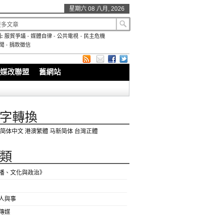
星期六 08 八月, 2026
:
服貿爭議
-
媒體自律
-
公共電視
-
民主危機
聞
-
捐款徵信
媒改聯盟
舊網站
字轉換
简体中文
港澳繁體
马新简体
台灣正體
類
播、文化與政治》
人與事
傳媒