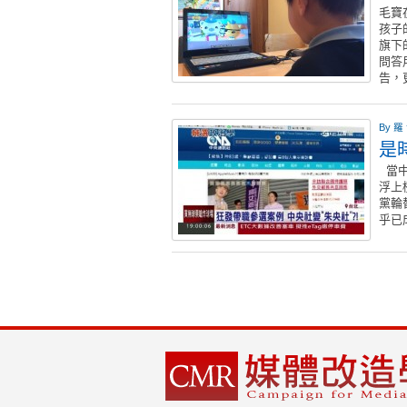
毛寶
孩子
旗下
問答
告，
By
羅
是
當中
浮上
黨輪
乎已