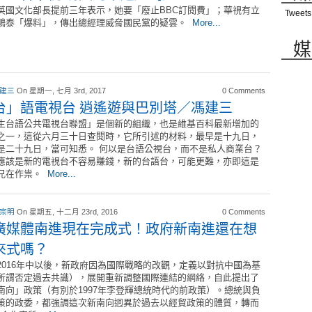
英國文化部長提前三年表示，她要「廢止BBC訂閱費」；華視有立
Tweets
鴻泰「爆料」，傳出總經理威脅國民黨的疑雲。
More...
媒
 建三
On 星期一, 七月 3rd, 2017
0 Comments
台」語電視台 逍遙遊與巴別塔／馮建三
生台語公共電視台聯盟」是個新的組織，也是維基百科最新增加的
之一，這從六月三十日查閱時，它所引述的材料，最早是十九日，
是二十九日，當可知悉。 何以是台語公視台，而不是私人商業台？
應該是新的電視台不容易賺錢，新的台語台，可能更難，亦即這是
兄在作祟。
More...
 宗明
On 星期五, 十二月 23rd, 2016
0 Comments
廣媒體南進現在完成式！政府新南進還在想
來式嗎？
16年中以後，新政府因為國際戰略的改觀，定義以對抗中國為基
所謂否定過去共識），展開重新調整國際連結的網絡，自此提出了
南向」政策（有別於1997年李登輝總統時代的前政策）。總統與負
策的政委，都強調這次新南向迥異於過去以經貿政策的體質，轉而