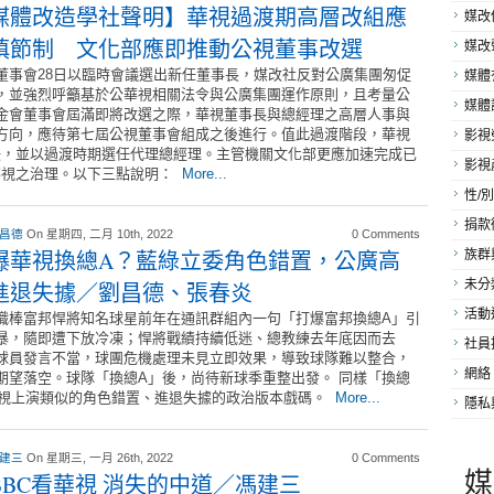
媒體改造學社聲明】華視過渡期高層改組應
媒改
慎節制 文化部應即推動公視董事改選
媒改
董事會28日以臨時會議選出新任董事長，媒改社反對公廣集團匆促
媒體
，並強烈呼籲基於公華視相關法令與公廣集團運作原則，且考量公
媒體
金會董事會屆滿即將改選之際，華視董事長與總經理之高層人事與
方向，應待第七屆公視董事會組成之後進行。值此過渡階段，華視
影視
決，並以過渡時期選任代理總經理。主管機關文化部更應加速完成已
影視
華視之治理。以下三點說明：
More...
性/別
捐款
 昌德
On 星期四, 二月 10th, 2022
0 Comments
爆華視換總A？藍綠立委角色錯置，公廣高
族群
未分
進退失據／劉昌德、張春炎
活動
職棒富邦悍將知名球星前年在通訊群組內一句「打爆富邦換總A」引
暴，隨即遭下放冷凍；悍將戰績持續低迷、總教練去年底因而去
社員
球員發言不當，球團危機處理未見立即效果，導致球隊難以整合，
網絡
期望落空。球隊「換總A」後，尚待新球季重整出發。 同樣「換總
華視上演類似的角色錯置、進退失據的政治版本戲碼。
More...
隱私
 建三
On 星期三, 一月 26th, 2022
0 Comments
媒
BBC看華視 消失的中道／馮建三