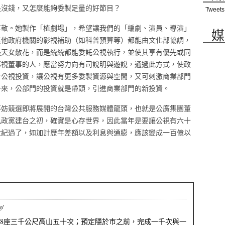
是沒錢，又怎麼能夠委製足量的好節目？
Tweets
尊敬。她製作「植劇場」，希望讓我們的「編劇、演員、導演」
媒
其他政府機關的影視補助（如科普預算等）都能由文化部協調，
是天女散花，而是統統都能委託公視執行，並使其享有優先或同
華視董事的人，應當努力向有司說明與遊說，通過此方式，使政
對公視投資，讓公視有更多委製資源與空間，又可刺激商業部門
一來，公部門的投資就是帶頭，引進商業部門的新投資。
不妨競選即將展開的台灣公共服務媒體龍頭，也就是公廣集團董
執政黨建台之初，確實是心存世界，因此當年是要讓公視有六十
世紀過了，如加計歷年差額以及利息與通膨，應該變成一百億以
g/
68座三千公尺高山五十次；預定隱於市之前，完成一千次與一