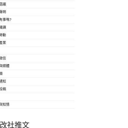
倡議
聲明
有事嗎?
識讀
勞動
產業
徵信
與媒體
類
通知
投稿
與知情
改社推文