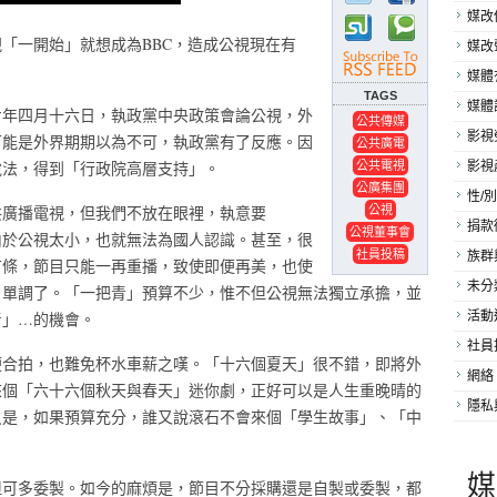
媒改
「一開始」就想成為BBC，造成公視現在有
媒改
媒體
TAGS
媒體
七年四月十六日，執政黨中央政策會論公視，外
公共傳媒
影視
可能是外界期期以為不可，執政黨有了反應。因
公共廣電
公共電視
說法，得到「行政院高層支持」。
影視
公廣集團
性/別
公視
共廣播電視，但我們不放在眼裡，執意要
捐款
公視董事會
由於公視太小，也就無法為國人認識。甚至，很
社員投稿
族群
苗條，節目只能一再重播，致使即便再美，也使
未分
目單調了。「一把青」預算不少，惟不但公視無法獨立承擔，並
青」…的機會。
活動
社員
便合拍，也難免杯水車薪之嘆。「十六個夏天」很不錯，即將外
網絡
來個「六十六個秋天與春天」迷你劇，正好可以是人生重晚晴的
隱私
只是，如果預算充分，誰又說滾石不會來個「學生故事」、「中
媒
但可多委製。如今的麻煩是，節目不分採購還是自製或委製，都