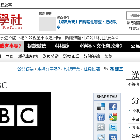
徵稿啟事
最新聲明
媒改聲明
【媒改聲明】回歸理性審查，拒絕政
熱門話題
�...
-
社會新
視董事還不能下場？公視董事改選困局，請讓媒體回歸公共利益/張春炎
體有事嗎?
捐款徵信
《共誌》
《傳播、文化與政治》
公民
別
中國
隱私與知情
影視勞動
影視產業
媒體識讀
網絡
公共傳媒
/
媒體有事嗎?
/
影視產業
/
社員投稿
| By
馮 建三
漢
C
不轉換
SHARE THIS
分
《傳
中國
傳播
公共