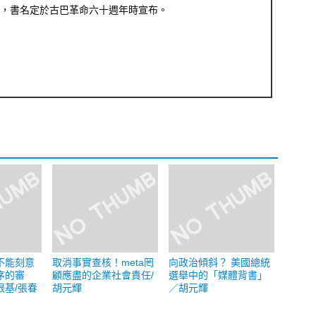
，書名定於古巴革命六十週年時宣布。
不能刻意
取消事實查核！meta罔
向政治傾斜？ 美國總統
序的審
顧應盡的企業社會責任/
選舉中的「媒體背書」
根基/張春
胡元輝
／胡元輝