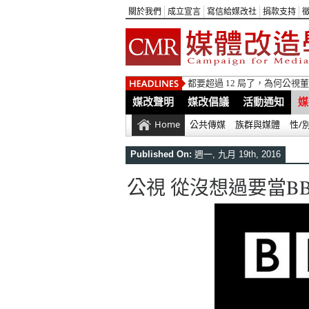
關於我們
成立宣言
寫信給媒改社
捐款支持
都要超過 12 局了，為何公
媒改聲明
媒改倡議
活動通知
媒
Home
公共傳媒
族群與媒體
性/
Published On:
週一, 九月 19th, 2016
公視 從沒想過要當BB