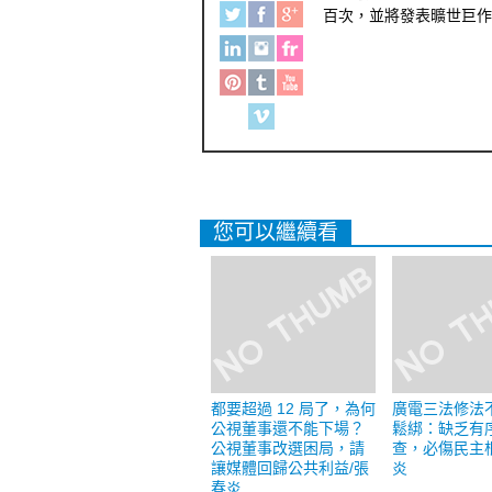
百次，並將發表曠世巨作
您可以繼續看
都要超過 12 局了，為何
廣電三法修法
公視董事還不能下場？
鬆綁：缺乏有
公視董事改選困局，請
查，必傷民主
讓媒體回歸公共利益/張
炎
春炎