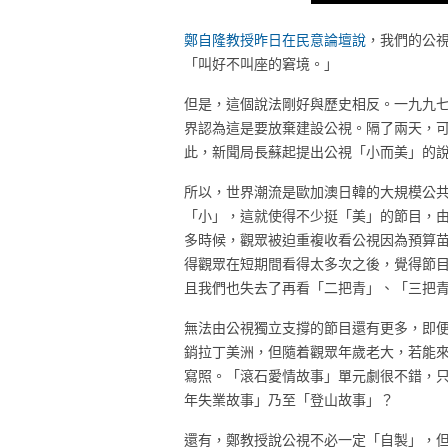
鄭自隆教授昨日在民意論壇說
，我們的公視
「叫好不叫座的窘境。」
但是，這個說法剛好與歷史相反。一九九
界認為這是要放棄建設公視。隔了兩天，
此，新聞局長蘇起提出公視「小而美」的
所以，世界潮流是歐加澳日韓的大規模公
「小」，這就使得不少挺「美」的節目，
多時候，觀眾被迫重複收看公視因為預算
得觀眾在短期間看得太多次之後，覺得節
且我們也失去了再看「二把青」、「三把
無法由公視獨立支撐的節目還有更多，即
銷拉丁美洲，但隨着觀眾年歲老大，若能
寫照。「滾石愛情故事」單元劇很不錯，
年失業故事」乃至「登山故事」？
還有，鄭教授說公視不必一定「自製」，