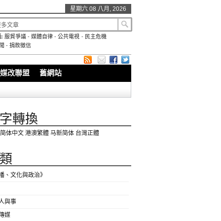
星期六 08 八月, 2026
:
服貿爭議
-
媒體自律
-
公共電視
-
民主危機
聞
-
捐款徵信
媒改聯盟
舊網站
字轉換
简体中文
港澳繁體
马新简体
台灣正體
類
播、文化與政治》
人與事
傳媒