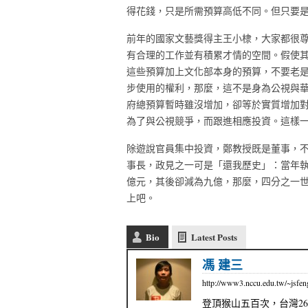
得花錢，只是所需預算高低不同。但只要
前年的國家文藝獎得主王小棣，大家都很
有合理的工作並有積累才情的空間。假使
這些預算加上文化部本身的預算，不要老
步使用的權利，那麼，這不是身為公視與
府總預算暫時雖沒增加，卻等於實質增加
為了與公視競爭，而跟進相應投資。這樣
除遊說官員集中投資，鄭教授既是董事，
事長，政見之一可是「還我歷史」：當年
億元，其後卻減為九億，那麼，四分之一
上吧。
Bio
Latest Posts
馮 建三
http://www3.nccu.edu.tw/~jsfen
登頂猴山五百次，台灣2