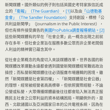
新聞媒體。國外類似的例子則包括英國史考特家族信託成
立的
「衛報」（The Guardian）
，
[1]
以及由
「山德勒基
金會」（The Sandler Foundation）
支持創設，標榜「公
共利益新聞學」（Journalism in the Public Interest），
但也有條件接受廣告的
美國ProPublica調查報導網站。
[2]
這些新聞媒體有的早在「社會企業」此一概念出現之前就
存在多年，但社會企業旨在服務多數公眾而非企業老闆個
人利益的精神實已蘊含其中。
從社會企業概念的角度切入來談媒體改革。世界各國的新
聞媒體改革運動永遠都會遇到國營新聞媒體經常難逃政治
操控；而私營新聞媒體往往必須服膺市場邏輯的困境。雖
然「新聞媒體是社會第四權」、「新聞媒體是社會公器」
的理想，經常被經營者高高標舉，但依照實際經驗，不論
公營或私營，大眾傳播媒體最後往往都會陷入無法真正服
務民主社會之公眾利益的資本結構困局。明顯例外的，是
西、北歐諸國以及亞洲國家日本的公共電視系統，因為在