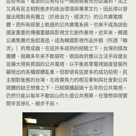
這些地區，電波的公有性在一開始就被充分認識到，加上
又具有民主相對進步的政治環境與專業文化，因此得以發
展出相對具有獨立（於政治力、經濟力）的公共廣電媒
體。而所有經營上軌道的公共廣電系統，也無不成為該些
國家重要的傳播重鎮與影視文化創作基地。近年來，韓國
公廣集團也急起直追，成為韓國影視作品外銷（所謂「韓
流」）的育成器。在這許多成熟的經驗之下，台灣的媒改
團體、組織多年來不斷鼓吹、遊說政府應以立法手段健全
並擴大現有貧弱的公共電視，以平衡商業電視過度發展所
顯現出的各種媒體亂象。但即使有這麼多的成功前例，民
主相對後進的台灣，在政黨角力的相互牽制與社會對公共
媒體的缺乏想像之下，已經開播超過十五年的公共電視，
仍然只能以每年不動如山的九億公共預算，在理想與現實
間辛苦掙扎、蝸步不前。