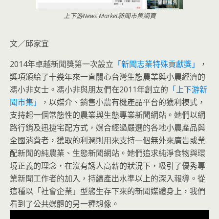
上下游News Market新聞市集網頁
文／邱家宜
2014年卓越新聞獎第一次設立
「新聞志業特殊貢獻獎」
，
獎項頒給了十幾年來一直關心台灣生態農業與小農經濟的
馮小非女士。馮小非與朋友們在2011年創立的
「上下游新
聞市集」
，以媒介、銷售小農有機產品平台的獲利模式，
支持起一個常態性的農業與生態專業新聞網站。
她們以網
路行銷及迅捷宅配方式，媒合經過嚴選的各地小農產品與
全國消費者，獲取的利潤則用來支持一個無外來廣告或業
配新聞的純農業、生態新聞網站。她們追求純淨食物與環
境正義的理念，在沒有誘人高薪的狀況下，吸引了優秀專
業新聞工作者的加入，持續產出水準以上的深入報導。從
這種以「社會企業」型態生存下來的新聞媒體身上，我們
看到了公共媒體的另一種想像。