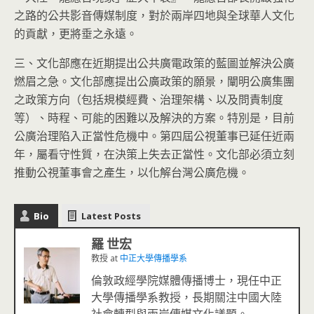
之路的公共影音傳媒制度，對於兩岸四地與全球華人文化
的貢獻，更將垂之永遠。
三、文化部應在近期提出公共廣電政策的藍圖並解決公廣
燃眉之急。文化部應提出公廣政策的願景，闡明公廣集團
之政策方向（包括規模經費、治理架構、以及問責制度
等）、時程、可能的困難以及解決的方案。特別是，目前
公廣治理陷入正當性危機中。第四屆公視董事已延任近兩
年，屬看守性質，在決策上失去正當性。文化部必須立刻
推動公視董事會之產生，以化解台灣公廣危機。
Bio
Latest Posts
羅 世宏
教授
at
中正大學傳播學系
倫敦政經學院媒體傳播博士，現任中正
大學傳播學系教授，長期關注中國大陸
社會轉型與兩岸傳媒文化議題。