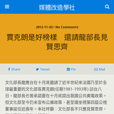
媒體改造學社
2012-11-02 • No Comments
賈克朗是好榜樣 還請龍部長見
賢思齊
Share
Tweet
Pin
Mail
文化部長龍應台在十月底邀請了近半世紀來法國乃至於全
球最重要的文化部長賈克朗(任期1981-1993年) 訪台八
日。龍部長也曾承諾要在十月底提出我國公共廣電政策。
但文化部至今仍未宣布公廣政策，甚至還坐視第四屆公視
董事延任近兩年。本社呼籲：文化部長不只應見賢思齊，