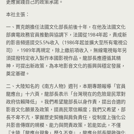
更應實踐自己的政策承諾。
本社主張：
一、賈克朗擔任法國文化部長前後十年，在他及法國文化
部廣電政務官員推動與協調下，法國從1984年起，責成新
的影音頻道提交5.5%收入（1986年起並擴大至所有電視公
司），1989年再規定，除上繳前項收入，無線電視每年另
須提撥特定收入製作本國影視作品。龍部長應遵循其精
神，可提出新政策，為本地影音文化的振興與穩定發展，
奠定基礎。
二、大陸知名的《南方人物》週刊，本期專題報導「官員
龍應台」十六頁，龍部長表示「台灣現在的危險是民眾對
政府信賴降低」。我們希望龍部長以身作責，提出合適的
影音文化願景及政策，提高民眾信賴度；我們又希望，部
長不卑不亢，掌握歷史契機與肩負責任，從制度上強化公
共影音傳媒的規模、能力與問責政策，若能如此，不僅
『大陸「龍應台現象」歷久不衰』，龍應台部長開啟強化