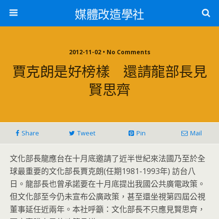
媒體改造學社
2012-11-02 • No Comments
賈克朗是好榜樣 還請龍部長見
賢思齊
Share
Tweet
Pin
Mail
文化部長龍應台在十月底邀請了近半世紀來法國乃至於全
球最重要的文化部長賈克朗(任期1981-1993年) 訪台八
日。龍部長也曾承諾要在十月底提出我國公共廣電政策。
但文化部至今仍未宣布公廣政策，甚至還坐視第四屆公視
董事延任近兩年。本社呼籲：文化部長不只應見賢思齊，