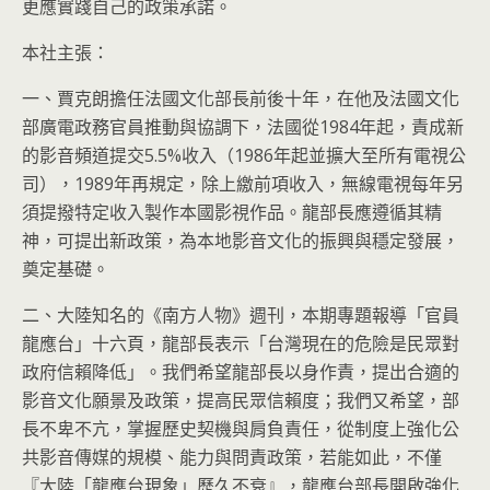
更應實踐自己的政策承諾。
本社主張：
一、賈克朗擔任法國文化部長前後十年，在他及法國文化
部廣電政務官員推動與協調下，法國從1984年起，責成新
的影音頻道提交5.5%收入（1986年起並擴大至所有電視公
司），1989年再規定，除上繳前項收入，無線電視每年另
須提撥特定收入製作本國影視作品。龍部長應遵循其精
神，可提出新政策，為本地影音文化的振興與穩定發展，
奠定基礎。
二、大陸知名的《南方人物》週刊，本期專題報導「官員
龍應台」十六頁，龍部長表示「台灣現在的危險是民眾對
政府信賴降低」。我們希望龍部長以身作責，提出合適的
影音文化願景及政策，提高民眾信賴度；我們又希望，部
長不卑不亢，掌握歷史契機與肩負責任，從制度上強化公
共影音傳媒的規模、能力與問責政策，若能如此，不僅
『大陸「龍應台現象」歷久不衰』，龍應台部長開啟強化