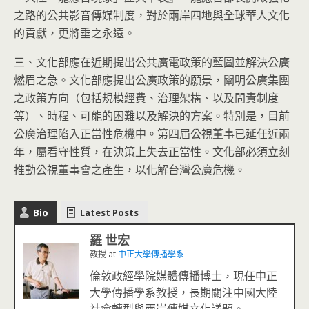
之路的公共影音傳媒制度，對於兩岸四地與全球華人文化
的貢獻，更將垂之永遠。
三、文化部應在近期提出公共廣電政策的藍圖並解決公廣
燃眉之急。文化部應提出公廣政策的願景，闡明公廣集團
之政策方向（包括規模經費、治理架構、以及問責制度
等）、時程、可能的困難以及解決的方案。特別是，目前
公廣治理陷入正當性危機中。第四屆公視董事已延任近兩
年，屬看守性質，在決策上失去正當性。文化部必須立刻
推動公視董事會之產生，以化解台灣公廣危機。
Bio
Latest Posts
羅 世宏
教授
at
中正大學傳播學系
倫敦政經學院媒體傳播博士，現任中正
大學傳播學系教授，長期關注中國大陸
社會轉型與兩岸傳媒文化議題。