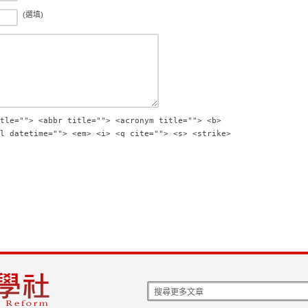
(選填)
tle=""> <abbr title=""> <acronym title=""> <b>
l datetime=""> <em> <i> <q cite=""> <s> <strike>