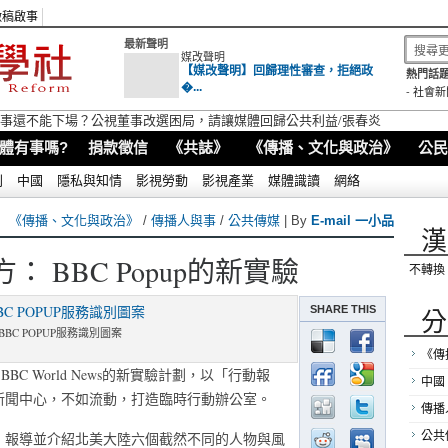
徵稿啟事
最新聲明
媒改聲明
【媒改聲明】回歸理性審查，拒絕政
熱門話題
�...
-
社會新
視董事還不能下場？公視董事改選困局，請讓媒體回歸公共利益/張春炎
體有事嗎?
捐款徵信
《共誌》
《傳播、文化與政治》
公民
別
中國
隱私與知情
影視勞動
影視產業
媒體識讀
網絡
《傳播、文化與政治》
/
傳播人與事
/
公共傳媒
| By
E-mail 一小品
漢
 BBC Popup的新實驗
不轉換
SHARE THIS
分
BBC POPUP服務識別圖案
《傳
BBC World News的新實驗計劃，以「行動報
中國
新聞中心，不如流動，打造臨時行動辦公室。
傳播
，報導並介紹北美大陸六個截然不同的人物與風
公共