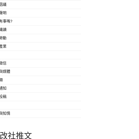
倡議
聲明
有事嗎?
識讀
勞動
產業
徵信
與媒體
類
通知
投稿
與知情
改社推文