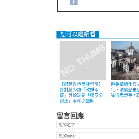
您可以繼續看
【媒體改造學社聲明】
避免情緒化與
針對趙少康「政媒兩
化，透過歷史
棲」與徐瑞希「違反公
識俄烏戰爭 / 
視法」事件之聲明
留言回應