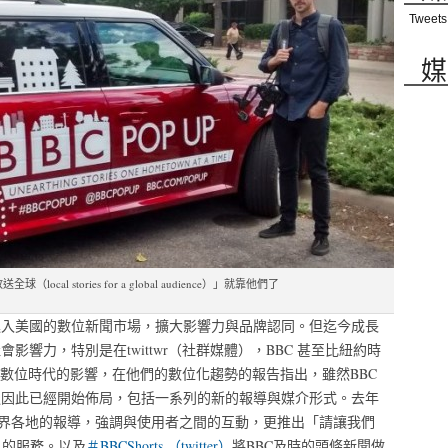
Tweets
媒
local stories for a global audience）」就靠他們了
進入美國的數位新聞市場，擴大影響力與品牌認同。但迄今成長
影響力，特別是在twittwr（社群媒體），BBC 甚至比紐約時
認識到數位時代的影響，在他們的數位化趨勢的報告指出，雖然BBC
退因此已經開始佈局，包括一系列的新的報導與媒介形式。去年
界各地的報導，強調與使用者之間的互動，更推出「請讓我們
」的服務。以及
＃BBCShorts （twitter）
將BBC及時的頭條新聞做