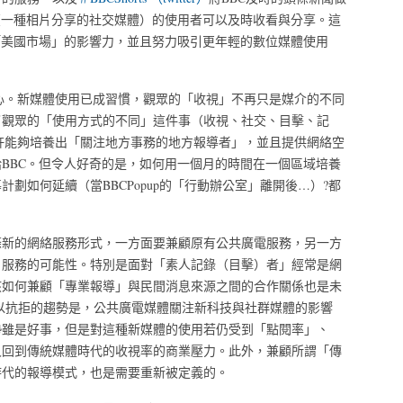
gram（一種相片分享的社交媒體）的使用者可以及時收看與分享。這
「美國市場」的影響力，並且努力吸引更年輕的數位媒體使用
現企圖心。新媒體使用已成習慣，觀眾的「收視」不再只是媒介的不同
了觀眾的「使用方式的不同」這件事（收視、社交、目擊、記
許能夠培養出「關注地方事務的地方報導者」，並且提供網絡空
BBC。但令人好奇的是，如何用一個月的時間在一個區域培養
劃如何延續（當BBCPopup的「行動辦公室」離開後…）?都
條新的網絡服務形式，一方面要兼顧原有公共廣電服務，另一方
）服務的可能性。特別是面對「素人記錄（目擊）者」經常是網
該如何兼顧「專業報導」與民間消息來源之間的合作關係也是未
以抗拒的趨勢是，公共廣電媒體關注新科技與社群媒體的影響
勢雖是好事，但是對這種新媒體的使用若仍受到「點閱率」、
又回到傳統媒體時代的收視率的商業壓力。此外，兼顧所謂「傳
時代的報導模式，也是需要重新被定義的。