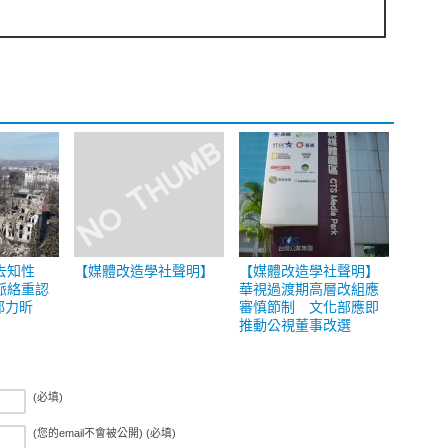
去知性
【媒體改造學社聲明】
【媒體改造學社聲明】
脈絡重認
華視過渡期高層改組應
郭力昕
審慎節制 文化部應即
推動公視董事改選
(必填)
(您的email不會被公開) (必填)