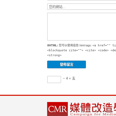
XHTML:
您可以使用這些 html tags:
<a href="" ti
<blockquote cite=""> <cite> <code> <de
<strong>
− 4 = 五