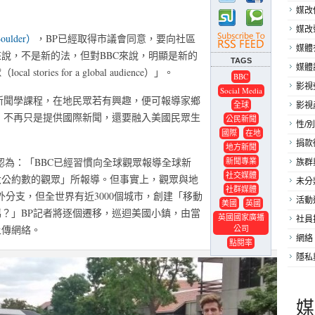
媒改
媒改
lder）
，BP已經取得市議會同意，要向社區
媒體
說，不是新的法，但對BBC來說，明顯是新的
TAGS
媒體
ries for a global audience）」。
BBC
影視
Social Media
新聞學課程，在地民眾若有興趣，便可報導家鄉
全球
影視
，不再只是提供國際新聞，還要融入美國民眾生
公民新聞
性/別
國際
在地
捐款
地方新聞
認為：「BBC已經習慣向全球觀眾報導全球新
新聞專業
族群
社交媒體
大公約數的觀眾」所報導。但事實上，觀眾與地
未分
社群媒體
海外分支，但全世界有近3000個城市，創建「移動
活動
美國
英國
？」BP記者將逐個遷移，巡迴美國小鎮，由當
英國國家廣播
社員
上傳網絡。
公司
網絡
點閱率
隱私
媒