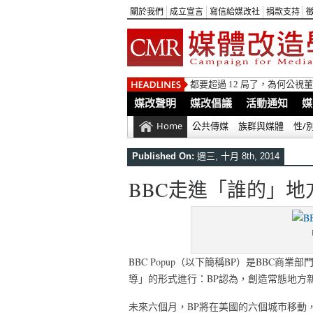
關於我們
成立宣言
寫信給媒改社
捐款支持
都要超過 12 局了，為何公
媒改聲明
媒改倡議
活動通知
媒
Home
公共傳媒
族群與媒體
性/
Published On:
週三, 十月 8th, 2014
BBC走進「誰的」地方：
BBC Popup（以下簡稱BP）是BBC商業部門
導」的形式進行：BP認為，創造常態地方
未來六個月，BP將在美國的六個城市移動