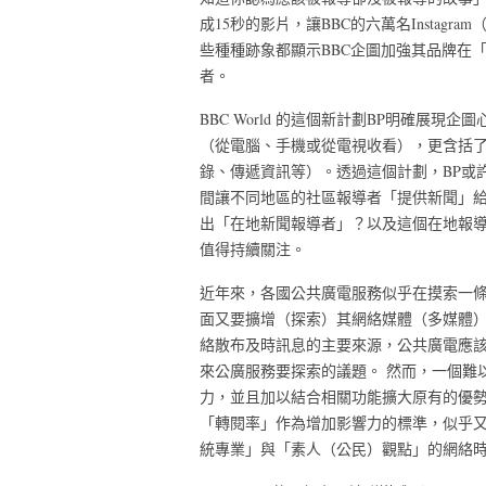
成15秒的影片，讓BBC的六萬名Insta
些種種跡象都顯示BBC企圖加強其品牌在
者。
BBC World 的這個新計劃BP明確展
（從電腦、手機或從電視收看），更含括
錄、傳遞資訊等）。透過這個計劃，BP或
間讓不同地區的社區報導者「提供新聞」給
出「在地新聞報導者」？以及這個在地報導計
值得持續關注。
近年來，各國公共廣電服務似乎在摸索一
面又要擴增（探索）其網絡媒體（多媒體
絡散布及時訊息的主要來源，公共廣電應
來公廣服務要探索的議題。 然而，一個難
力，並且加以結合相關功能擴大原有的優
「轉閱率」作為增加影響力的標準，似乎
統專業」與「素人（公民）觀點」的網絡