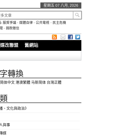
星期五 07 八月, 2026
:
服貿爭議
-
媒體自律
-
公共電視
-
民主危機
聞
-
捐款徵信
媒改聯盟
舊網站
字轉換
简体中文
港澳繁體
马新简体
台灣正體
類
播、文化與政治》
人與事
傳媒