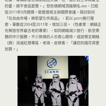
的愛，絕不會這麼賣。」但色情網域頂級網名.
xxx，已經
從2011年9月開價。歐盟曾經主辦國際會議，
探討如何
「在自由市場，將慾望化作商品」，若以 porn進行搜
索，筆數從2004至2011年，增加三倍。〈
性產業：網絡正
在解放世界最古老的專業〉，如同網絡減少旅行、
航空票
務的中介服務，不少熱情的人也衷心期待，或說預言網絡
（
將）消滅紅燈專區、老鴇、皮條客，「讓您的錢花得更
划算。」