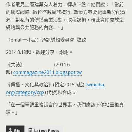
作者眼見上層建築有人着力，轉攻下盤。他們說：「當前
的網際網
路…數位盜賊貴族橫行…政策方案要能重新分配資
源：
對私有的傳播商業活動，取稅課捐，
藉此資助開放型
網絡與公共服務的內容…。」
〈email一小品〉通訊編輯委員會 敬致
2014.8.19起，歡迎分享，謝謝。
《共誌》 (2011.6
起)
commagazine2011.blogspot.tw
《傳播、文化與政治》(預定2015.6起)
twmedia.
org/category/ccp
(代發)聯合成立
「在一個單調重複謊言的世界裏，我們應該不倦地重複真
理。」
Bio
Latest Posts