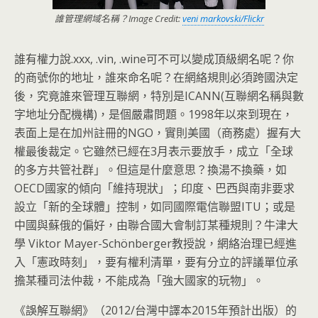
誰管理網域名稱？Image Credit:
veni markovski/Flickr
誰有權力說.xxx, .vin, .wine可不可以變成頂級網名呢？你
的商號你的地址，
誰來命名呢？在網絡規則必須跨國決定
後，究竟誰來管理互聯網，
特別是ICANN(互聯網名稱與數
字地址分配機構)，
是個嚴肅問題。1998年以來到現在，
表面上是在加州註冊的NG
O，實則美國（商務處）握有大
權最後裁定。它雖然已經在3月表示
要放手，成立「全球
的多方共管社群」。但這是什麼意思？
換湯不換藥，如
OECD國家的傾向「維持現狀」；印度、
巴西與南非要求
設立「新的全球體」控制，如同國際電信聯盟ITU
；或是
中國與蘇俄的偏好，由聯合國大會制訂某種規則？牛津大
學 Viktor Mayer-Schönberger教授說，網絡治理已經進
入「
憲政時刻」，要有權利清單，
要有分立的評議單位承
擔某種司法仲裁，不能成為「
強大國家的玩物」。
《誤解互聯網》（2012/台灣中譯本2015年預計出版）
的