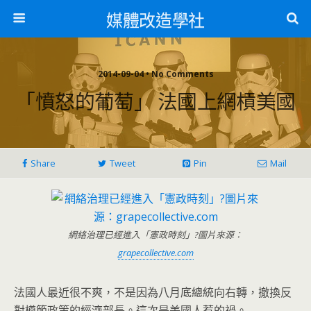
媒體改造學社
2014-09-04 • No Comments
「憤怒的葡萄」 法國上網槓美國
Share
Tweet
Pin
Mail
網絡治理已經進入「憲政時刻」?圖片來源：
grapecollective.com
法國人最近很不爽，不是因為八月底總統向右轉，撤換反
對樽節政策的經濟部長。這次是美國人惹的禍。