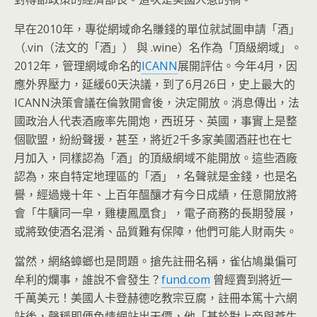
早在2010年，專從網域命名賺錢的單位就試圖申請「酒」
（.
vin（法文的「酒」） 與 .wine）名作為「頂級網域」。
2012年，管理網域命名的
I
CANN
展開評估。今年4月，因
應外界壓力，延緩60天決議，到
了6月26日，史上最大的
ICANN決策會議在倫敦開會後，決定
開放。消息傳出，法
國政治人代表酒廠率先開炮，西班牙、英國，
事實上是整
個歐盟，紛紛聲援，甚至，將近2千多家美國酒莊也在七
月加入，同樣認為「酒」的頂級網域不能開放。這些酒廠
認為，
來自特定地理區的「酒」，名聲就是金錢，也是名
譽，經過幾十年、
上百年醞釀才有今日成績，任意開放將
會「牛驥同一皁，
雞棲鳳凰食」，電子商務的長期發展，
或將致使酒名混淆、
品質難有保障，他們可能人財兩失。
當然，網絡蟑螂也是問題。搶先註冊名稱，
雀佔鳩巢偏可
牟利的爛事，誰說不會發生？
fund.com
曾經
賣到將近一
千萬美元！美國人卡登赫德吃教宗豆腐，
註冊本篤十六網
站後，聲稱即便色情網站出天價，他「
基於對上帝與蒼生